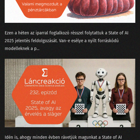
Ezen a héten az iparral foglalkozó résszel folytattuk a ⁠State of AI
2025⁠ jelentés feldolgozását. Van-e esélye a nyílt forráskódú
modelleknek a p...
Idén is, ahogy minden évben rávetjük magunkat a ⁠State of AI⁠