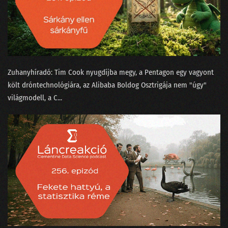
144 - Dataracing Gáspár Csabával
143 - Az MI megérkezett a porszívókba is!
142 - Mivel tölti a napját egy matematikus?
Zuhanyhíradó: ⁠Tim Cook nyugdíjba megy⁠, a Pentagon egy vagyont
141 - 2024 az áram éve lesz?
költ dróntechnológiára⁠⁠, az Alibaba Boldog Osztrigája⁠⁠ nem "úgy"
világmodell, a C...
140 - 2023 a valóságérzékelésünk fekete lukában
139 - Egy magyar adattudós Sandokan nyomában
138 - Az új Mad Maxtől a milicista haláláig
137 - Hol voltak a leglazább sales-es állások 2023-ban?
136 - Matekos mémek magyar módra
135 - Lesz-e jövőre MI generálta sláger? - A State-of-AI jelentés
134 - ChatGPT-cunami a conTEXT 2023-on