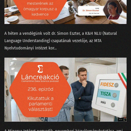
A héten a vendégünk volt ⁠dr. Simon Eszter,⁠ a K&H NLU (Natural
Language Understanding) csapatának vezetője, az MTA
Nyelvtudományi Intézet kor...
A Minerva Intézet negyedik, novemberi közvéleménykutatása, ami