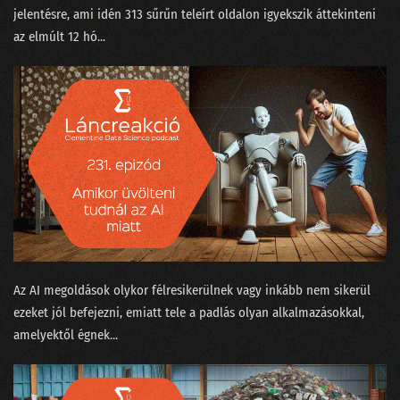
jelentésre, ami idén 313 sűrűn teleírt oldalon igyekszik áttekinteni
az elmúlt 12 hó...
Az AI megoldások olykor félresikerülnek vagy inkább nem sikerül
ezeket jól befejezni, emiatt tele a padlás olyan alkalmazásokkal,
amelyektől égnek...