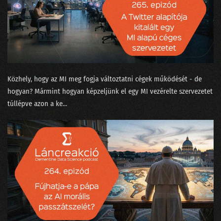
210 - Olajcsere nélkül a fekete doboz is tönremegy
209 - Tényleg a nagy nyelvi modell okozza majd a klímakatasztrófát?
208 - Covid-számok, Harari és a ChatGPT
207 - Kit ver át az emberszabású ChatGPT?
Közhely, hogy az MI meg fogja változtatni cégek működését - de
206 - Sam Altmannak izgalmas az élete
hogyan? Mármint hogyan képzeljünk el egy MI vezérelte szervezetet
túllépve azon a ke...
205 - Muszáj minden nagyvállalatnak bevezetni az MI-t?
204 - A hallucináció nem hallucinogén!
203 - A popzene már régen AI alapú?
202 - A fogkrém buktatja le a csapatösszevonást?
201 - Pillanatfelvétel az ChatGPT nevű csatatérről
200 - Az elmúlt kétszáz adás legnagyobb megfejtései egy helyen!