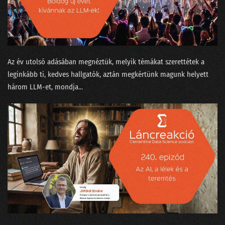
13. Vetélkedők fenegyerekéből az adattudósok kezesbáránya lett Watson
12. Nem elég robotnak lenni, annak is kell látszani!
11. Amikor szembejön a valóság és nem finomkodik
Az év utolsó adásában megnéztük, melyik témákat szerettétek a
10. Meztelenek és holtak az adattudományban
leginkább ti, kedves hallgatók, aztán megkértünk magunk helyett
három LLM-et, mondja...
09. Transformerek a bullshit-generálás szolgálatában
08. Csokit az ikreknek, pontot a szépeknek!
07. A legpontosabb óra az, ami egy helyben áll
06. Mindenki álljon az egyik kapufa mellé!
05. Kecskét vagy Jaguárt?
04. A történetmesélő adatvizualizáció
03. Mindenki tapogat