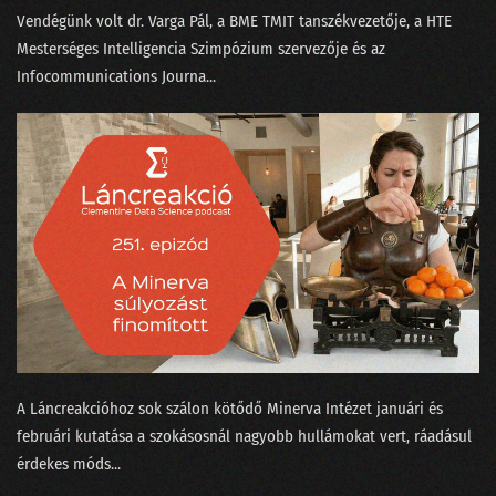
Vendégünk volt ⁠dr. Varga Pál⁠, a BME TMIT tanszékvezetője, a ⁠HTE
100 - Ezt is megértük!
Mesterséges Intelligencia Szimpózium⁠ szervezője és az
Infocommunications Journa...
099 - A KDNuggets és az örök amatőr orosz bölcs
098 - A GPT alapú keresők forradalmat hoznak
097 - Az igazság a Covid statisztikák körül
096 - Elvirát felköszöntötték névnapja alkalmából
095 - Elmetrükkök a prezentáció tudományában
094 - Kifényeztük a tavalyi kristálygömbünket!
093 - Így működik a ChatGPT
092 - MI-tél helyett MI-nyár lett 2022-ben
A Láncreakcióhoz sok szálon kötődő Minerva Intézet⁠⁠ januári⁠⁠ és
februári⁠⁠ kutatása a szokásosnál nagyobb hullámokat vert, ráadásul
091 - Önvezető babakocsi és intelligens sütő Las Vegasban
érdekes ⁠móds...