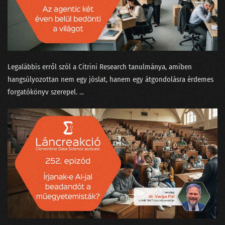
111 - Mennyit keres egy ChatGPT-idomár?
110 - Ki kicsoda a Nagy ChatGPT-aggódásban?
109 - Beszélgetés a skynetezésről a dataSTREAM-en
Legalábbis erről szól a Citrini Research ⁠tanulmánya, amiben
hangsúlyozottan nem egy jóslat, hanem egy átgondolásra érdemes
108 - Sztochasztikus papagáj vagy Terminator?
forgatókönyv szerepel. ...
107 - A magyar nagymester szemmel ismer fel madárhangokat
106 - Az IBM és a német-görög filozófusok focimeccse
105 - Nyelvcsapások és a digitális gyarmatosítás
104 - Tavaszi zuhanyhíradó
103 - A legújabb data science címkék kiakasztják a bullshit-métert
102 - Felszikrázott az AGI a GPT-4-ben
101 - Hülyék-e az MI-startupok?