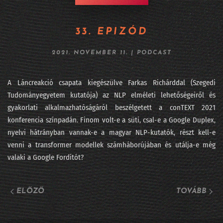
264 - Fújhatja-e a pápa az AI morális passzátszelét?
33. EPIZÓD
263 - Kik rejtőznek az AI kilenc maszkja mögött?
2021. NOVEMBER 11.
|
PODCAST
262 - Lehet, hogy mégsem mennek csődbe a frontlaborok?
261 - Viszlát LLM, jönnek a világmodellek
A Láncreakció csapata kiegészülve Farkas Richárddal (Szegedi
Tudományegyetem kutatója) az NLP elméleti lehetőségeiről és
260 - DataSTREAM 2026 - ha nem jöttél el
gyakorlati alkalmazhatóságáról beszélgetett a conTEXT 2021
konferencia színpadán. Finom volt-e a süti, csal-e a Google Duplex,
259 - Fehérgalléros vérfürdő elnapolva?
nyelvi hátrányban vannak-e a magyar NLP-kutatók, részt kell-e
258 - Iparági vezetők az AI Hungary konferencián
venni a transformer modellek számháborújában és utálja-e még
valaki a Google Fordítót?
257 - Sárkány ellen sárkányfű
#256 - Fekete hattyú, a statisztika réme
ELŐZŐ
TOVÁBB
#255 - Százkilencvenkilenc pont hu
254 - Meglepetés e költemény