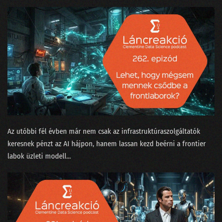
188 - Ludditák a szerverteremben
187 - conTEXT 2024: Lemaradtál?
186 - A hétköznapi problémák MI után sírnak
185 - Politikusok és hekkerek a State of AI második részében
184 - A State of AI tanulmány idén is megéri a pénzét
183 - Radikális MI-optimizmus vagy kígyóolaj-szindróma?
182 - MI szakértők a szőnyeg legszélén
Az utóbbi fél évben már nem csak az infrastruktúraszolgáltatók
keresnek pénzt az AI hájpon, hanem lassan kezd beérni a frontier
181 - Milyen Nobel-díjat kapjon egy MI-kutató?
labok üzleti modell...
180 - Az önkiszolgáló kasszáktól a csöves emberi tudatig
179 - Konferenciák édes titkai
178 - Entrópia: a káoszért rimánkodó világ