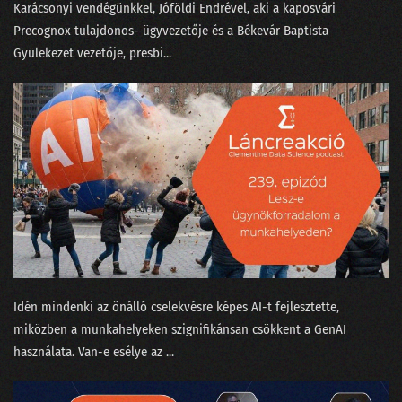
Karácsonyi vendégünkkel, Jóföldi Endrével, aki a kaposvári
02. Az MI üveggömbje
⁠Precognox⁠ tulajdonos- ügyvezetője és a Békevár Baptista
Gyülekezet⁠⁠ vezetője, presbi...
01. Humanoid robotok
Idén mindenki az önálló cselekvésre képes AI-t fejlesztette,
miközben a munkahelyeken szignifikánsan csökkent a GenAI
használata. Van-e esélye az ...