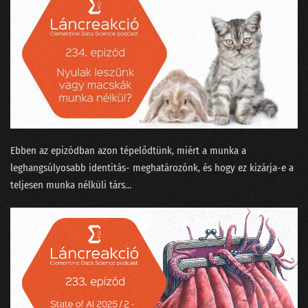
Ebben az epizódban azon tépelődtünk, miért a munka a
leghangsúlyosabb identitás- meghatározónk, és hogy ez kizárja-e a
teljesen munka nélküli társ...