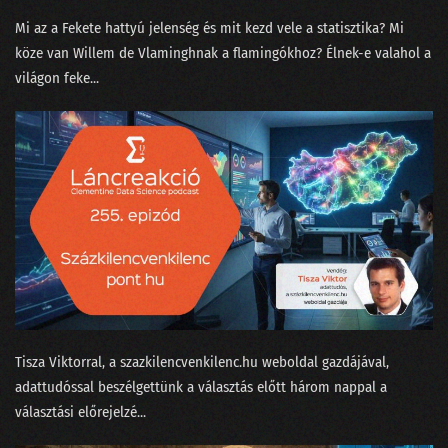
Mi az a ⁠Fekete hattyú jelenség⁠ és mit kezd vele a statisztika? Mi
133 - A ChatGPT csak beszél, de akarni nem tud
köze van Willem de Vlamingh⁠⁠nak a flamingókhoz? Élnek-e valahol a
132 - A podcasterek szoftverterméket tesztelnek
világon feke...
131 - A képzőművész, az MI és a giccsfestők
130 - Mihez kezdjünk a Nobel-díjasainkkal?
129 - Szélhámos szakértők az MI körül
128 - Hol áll hazánk az MI-világlistán?
127 - Ügyfélszolgálat vagy profitorientált időhúzás?
126 - Béla beindul az OSINT-ra!
125 - MI is csak emberek vagyunk!
Tisza Viktorral⁠, a ⁠szazkilencvenkilenc.hu⁠ weboldal gazdájával,
adattudóssal beszélgettünk a választás előtt három nappal a
124 - Munkahelyi románcot fogott a csalásdetektor
választási előrejelzé...
123 - Döntéshozó drónok és legyőzött vadászpilóták