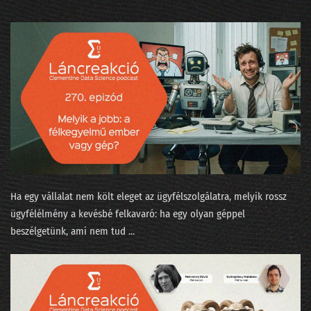
253 - Az agentic két éven belül bedönti a világot
252 - Írjanak-e AI-jal beadandót a műegyetemisták?
251 - A Minerva súlyozást finomított
250 - Járnak-e pszichiáterhez a lusta LLM-ek?
249 - Okoska és a hét prompt
248 - Szédült ügynökök irodaszerte
Ha egy vállalat nem költ eleget az ügyfélszolgálatra, melyik rossz
247 - Tücsök és bogár és Moltbook
ügyfélélmény a kevésbé felkavaró: ha egy olyan géppel
246 - Fejlesszünk szoftvert szoftverrel!
beszélgetünk, ami nem tud ...
245 - Adásunkat megszakítjuk... egy közvéleménykutatással!
244 - 5+1 téveszme az AI-ról