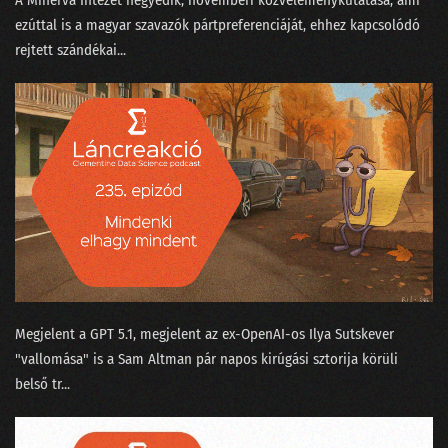
ezúttal is a magyar szavazók pártpreferenciáját, ehhez kapcsolódó
rejtett szándékai...
Megjelent a GPT 5.1⁠, megjelent az ex-OpenAI-os ⁠Ilya Sutskever
"vallomása"⁠ is a Sam Altman pár napos kirúgási sztorija körüli
belső tr...