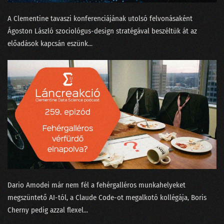
166 - Egri Botond, a logónyomozó
A Clementine tavaszi konferenciájának utolsó felvonásaként
⁠Ágoston László⁠ szociológus-design stratégával beszéltük át az
165 - Beszántja-e az MI az adattudományt?
előadások kapcsán eszünk...
164 - Apple AI vagy mindmeghalunk?
163 - A fogalmatlan maharadzsa és a Manhattan terv
162 - Megtalálta-e Gyula az adatbázisok lelkét?
161 - Google, OpenAI vagy a matektanár Taylor Swift
160 - Vesszünk össze a ChatGPT-n!
159 - Nagy megmondások a dataSTREAM 2024 farvizén
158 - Bál volt az Operában, BASIC-ben
Dario Amodei már nem fél a fehérgalléros munkahelyeket
157 - Robotkapitányok a rumoshordón ülve
megszüntető AI-tól⁠, a Claude Code-ot megalkotó kollégája, ⁠Boris
Cherny pedig azzal flexel⁠...
156 - Nem csak Budapestről indulhatnak világcégek