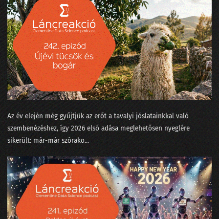
24. Néha az adatelemzők is szemészetre viszik a fájó fogú beteget
23. Mikortól gyűlölik meg a matekot a gyerekek?
22. Kinek higgyünk - jövőkutatók vagy laikusok?
21. Trágya vagy olaj?
20. Ne mássz fára, mert elüt a villamos
19. Szárnyalj szabadon, szép adattudósom!
Az év elején még gyűjtjük az erőt a tavalyi jóslatainkkal való
szembenézéshez, így 2026 első adása meglehetősen nyeglére
18. Magyarázzuk az MI bizonyítványát
sikerült: már-már szórako...
17. Nekünk minden egyformán popzene?
16. A falevél-számlálás hitelesítése és a Coelho-i mosoly
15. Gólok, árvizek és lórúgások
14. A hangok a nadrágzsebünkben mindent tudnak az a4-es méretéről