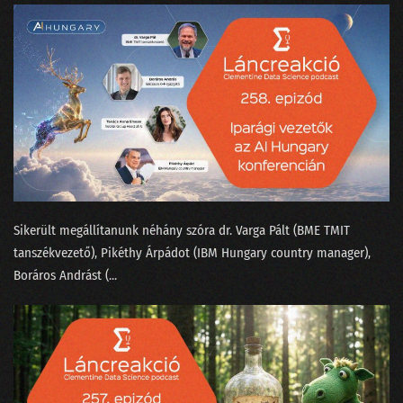
155 - A konzumidiotizmus találkozása az MI-vel
154 - Fogunk-e mindnyájan venni atyáskodó elektromos autókat?
153 - A háromtest probléma a Netflixen
152 - Hogyan tanítjuk meg egy chatbotnak, hogy befogja a száját?
151 - Bukott Tesla és halott Lou Reed
150 - Megszabadulunk-e a SORA-val a hollywoodi színészektől?
Sikerült megállítanunk néhány szóra ⁠dr. Varga Pál⁠t (BME TMIT
149 - A világnak kellenek a bullshit melók!
tanszékvezető), Pikéthy Árpád⁠⁠ot (IBM Hungary country manager),
⁠Boráros András⁠t (...
148 - Mitől hagyja abba a ChatGPT a hallucinálást?
147 - A véleménykutatás jól van, pedig zombik tépik
146 - Mi köze Taylor Swiftnek a Nagy Nyelvi Modellekhez?
145 - Van-e még jövője a közvéleménykutatásnak?