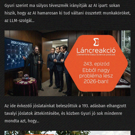
035 - Értelem és érzelem és algoritmus
Gyuri szerint ma súlyos téveszmék irányítják az AI ipart: sokan
hiszik, hogy az AI hamarosan ki tud váltani összetett munkaköröket,
034 - Mennyi baja van egy adatjogásznak az adattudósokkal?
az LLM-szolgál...
33. NLP kerekasztal a conTEXT 2021 konferencián
32. Az otthonmunkáról szóló gigakutatás platóni szépsége
31. Regulázzuk meg a Facebookot!
30. Süti-apokalipszis a konferencián
29. Hányféleképpen lehet igent mondani?
28. Okoswhisky egy jó MI-sakkpartihoz?
27. Humánus-e a személyzetis az adatbányában?
Az ide évkezdő jóslatainkat beleszőttük a 193. adásban elhangzott
tavalyi jóslatok áttekintésébe, és közben Gyuri jó sok mindenre
26. Média-értés adat-alapon, vagy miért podcastolunk?
mondta azt, hogy...
25. Válogatáskazetták a Spotify korából