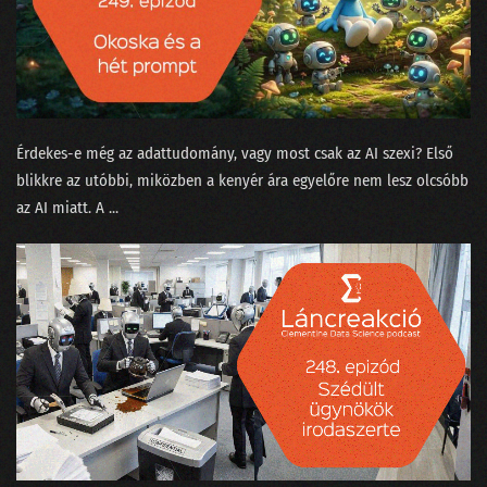
079 - Az MI háborúba ment
078 - Üzenet a liftből
077 - Természettudományt a magaskultúrába?
076 - Állást keresel? Vigyázz mit hirdetsz a Jófogáson!
Érdekes-e még az adattudomány, vagy most csak az AI szexi? Első
blikkre az utóbbi, miközben a kenyér ára egyelőre nem lesz olcsóbb
075 - A MI királyunk nem olyan!
az AI miatt. A ...
074 - Lesz-e vihar a meteorológiában?
073 - Meddig lesz még a focilabda gömbölyű?
072 - Gloria in Excel
071 - Ada Lovelace, az első programozó nő
070 - Történetmesélés adatvizualizációval
069 - Mekkora az adatértés minimuma?