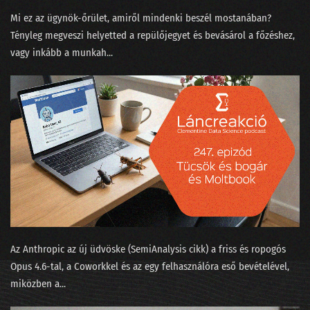
068 - Gépi tanulás a kiállítóteremben
Mi ez az ügynök-őrület, amiről mindenki beszél mostanában?
067 - Mókusvakítás-e a hiperperszonalizáció?
Tényleg megveszi helyetted a repülőjegyet és bevásárol a főzéshez,
vagy inkább a munkah...
066 - A Nagy Gravity-exit
065 - MNB Fintech jelentés
064 - A maciddal beszélgetsz inkább, vagy LaMDÁ-val?
063 - A nagy cicabűnöző, mint általános MI
062 - Halott színészek hamis videókban
061 - Az AI hőse és egy robot fényképezőgép nélkül
060 - Felesleges AI és a hasznos szuperappok
Az Anthropic az új üdvöske (SemiAnalysis cikk⁠) a friss és ropogós
059 - Yang Győző: nyelvi modellek
Opus 4.6-tal, a Coworkkel és az ⁠egy felhasználóra eső bevételével⁠,
miközben a...
058 - Élőzés a dataSTREAM 2022 konferencián