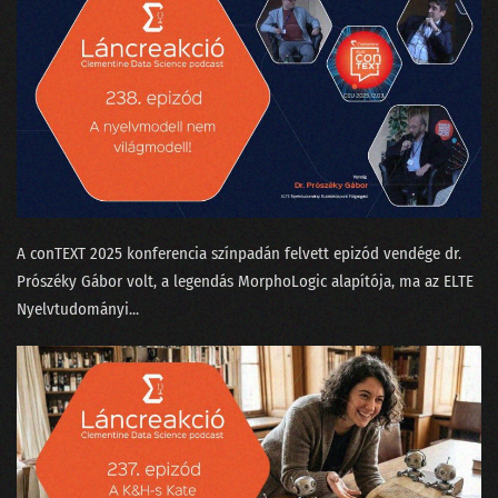
A conTEXT 2025 konferencia színpadán felvett epizód vendége dr.
Prószéky Gábor⁠⁠ volt, a legendás MorphoLogic alapítója, ma az ELTE
Nyelvtudományi...