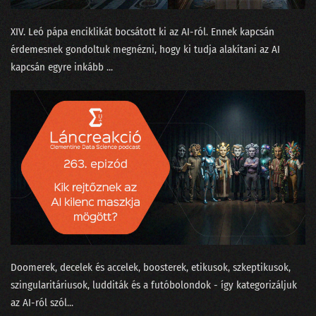
199 - Baráti szárnyasokkal Kína ellen avagy harci repülés az AI korában
XIV. Leó pápa enciklikát bocsátott ki⁠⁠ az AI-ról. Ennek kapcsán
198 - A DeepSeek az új ChatGPT?
érdemesnek gondoltuk megnézni, hogy ki tudja alakítani az AI
197 - A sofőrt leckéztető Tesla esete az autonómiával
kapcsán egyre inkább ...
196 - Mit keres a Big Tech Donald Trump hátsójában?
195 - Az USA-ban nem érdemes mérnöknek tanulni a H-1B miatt?
194 - Miért nem innováció a zoknigyűjtő robotporszívó?
193 - 2025: Csókolom, AGI van? Lesz!
192 - 2024 a meglódulás és kijózanodás éve
191 - Az újgenerációs adattudós
Doomerek, decelek és accelek, boosterek, etikusok, szkeptikusok,
190 - Prospero, Shakespeare és a longtail modell
szingularitáriusok, ludditák és a futóbolondok - így kategorizáljuk
189 - Pulzusvarianciával a horkolás nyomában
az AI-ról szól...