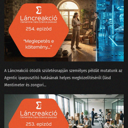
122 - Kézműves hamburgert minden zenerajongónak?
121 - Történetek Adatországból
120 - Most akkor a Facebook tényleg nem is veszélyes a társadalomra?
119 - Virtuális valótlanság?
118 - Krézi hírek, avagy rácsodálkozunk a világra
117 - Kell-e gyorstalpalt szakértőnek a lineáris regresszió?
A Láncreakció ötödik születésnapján személyes példát mutatunk az
Agentic iparpusztító hatásának helyes megközelítéséről (lásd
116 - Elveszi-e az AutoML a munkánkat?
Mentimeter és zongori...
115 - Kit nevezhetünk MI szakértőnek?
114 - Nagy Nyári Salátaörvény
113 - Podcastfesztivál az adattudós szemüvegén át
112 - Boldog szülinapot, Clementine!