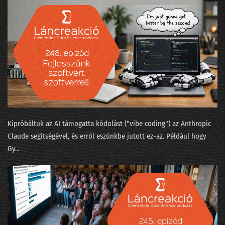
057 - Quora.com barangolás a gépi tanulás körül
056 - Tikk Domonkos: Az ajánlórendszer-üzlet
055 - A gépi tanulás algoritmusai
054 - Tényleg, milyen nagy a Big Data?
053 - Tikk Domonkos: a Gravity-sztori
052 - Boldog születésnap
Kipróbáltuk az AI támogatta kódolást ("⁠vibe coding⁠") az Anthropic
051 - A híres hibahatár, ami sokkal nagyobb
Claude segítségével, és erről eszünkbe jutott ez-az. Például hogy
Gy...
050 - Így számoljuk meg az elveszett lovagi történeteket
049 - Nevek nyomában
048 - Texas hold'em
047 - Dr. Watsonnak új gazdája lesz