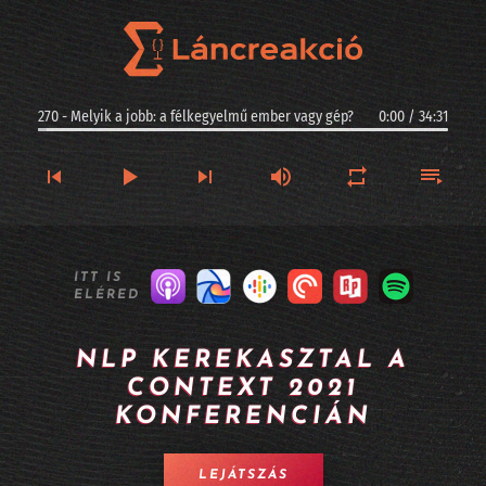
270 - Melyik a jobb: a félkegyelmű ember vagy gép?
0:00
/
34:31
270 - Melyik a jobb: a félkegyelmű ember vagy gép?
ITT IS
ELÉRED
269 - Kis magyar szuverenitás: ez a Racka - II. rész
268 - Kis magyar szuverenitás: ez a Racka - I. rész
NLP KEREKASZTAL A
CONTEXT 2021
267 - Argentinában jogi személyiséget kaphatnak az AI-vezette cégek?
KONFERENCIÁN
266 - Longevity, sőt halhatatlanság MI-alapokon
LEJÁTSZÁS
265 - A Twitter alapítója kitalált egy MI alapú céges szervezetet