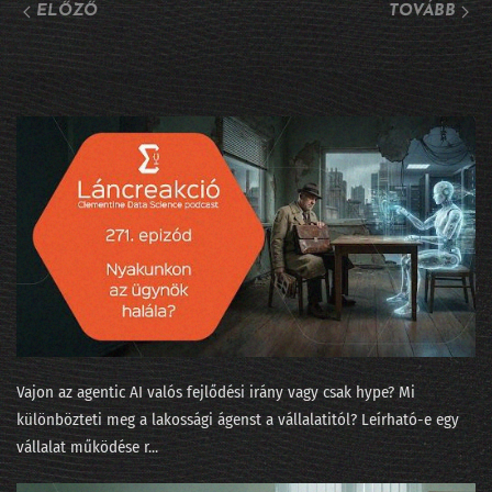
ELŐZŐ
TOVÁBB
253 - Az agentic két éven belül bedönti a világot
252 - Írjanak-e AI-jal beadandót a műegyetemisták?
251 - A Minerva súlyozást finomított
250 - Járnak-e pszichiáterhez a lusta LLM-ek?
249 - Okoska és a hét prompt
248 - Szédült ügynökök irodaszerte
247 - Tücsök és bogár és Moltbook
246 - Fejlesszünk szoftvert szoftverrel!
Vajon az agentic AI valós fejlődési irány vagy csak hype? Mi
245 - Adásunkat megszakítjuk... egy közvéleménykutatással!
különbözteti meg a lakossági ágenst a vállalatitól? Leírható-e egy
vállalat működése r...
244 - 5+1 téveszme az AI-ról