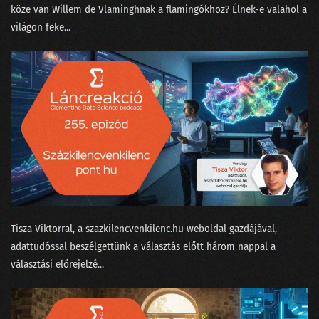
köze van Willem de Vlamingh⁠⁠nak a flamingókhoz? Élnek-e valahol a
122 - Kézműves hamburgert minden zenerajongónak?
világon feke...
121 - Történetek Adatországból
120 - Most akkor a Facebook tényleg nem is veszélyes a társadalomra?
119 - Virtuális valótlanság?
118 - Krézi hírek, avagy rácsodálkozunk a világra
117 - Kell-e gyorstalpalt szakértőnek a lineáris regresszió?
116 - Elveszi-e az AutoML a munkánkat?
Tisza Viktorral⁠, a ⁠szazkilencvenkilenc.hu⁠ weboldal gazdájával,
115 - Kit nevezhetünk MI szakértőnek?
adattudóssal beszélgettünk a választás előtt három nappal a
114 - Nagy Nyári Salátaörvény
választási előrejelzé...
113 - Podcastfesztivál az adattudós szemüvegén át
112 - Boldog szülinapot, Clementine!