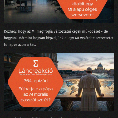
199 - Baráti szárnyasokkal Kína ellen avagy harci repülés az AI korában
198 - A DeepSeek az új ChatGPT?
197 - A sofőrt leckéztető Tesla esete az autonómiával
Közhely, hogy az MI meg fogja változtatni cégek működését - de
196 - Mit keres a Big Tech Donald Trump hátsójában?
hogyan? Mármint hogyan képzeljünk el egy MI vezérelte szervezetet
túllépve azon a ke...
195 - Az USA-ban nem érdemes mérnöknek tanulni a H-1B miatt?
194 - Miért nem innováció a zoknigyűjtő robotporszívó?
193 - 2025: Csókolom, AGI van? Lesz!
192 - 2024 a meglódulás és kijózanodás éve
191 - Az újgenerációs adattudós
190 - Prospero, Shakespeare és a longtail modell
189 - Pulzusvarianciával a horkolás nyomában