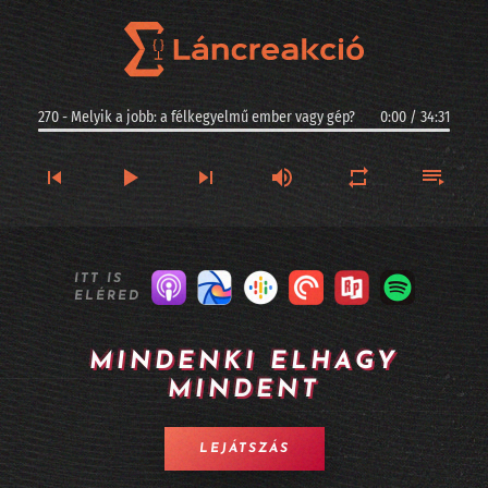
270 - Melyik a jobb: a félkegyelmű ember vagy gép?
0:00
/
34:31
270 - Melyik a jobb: a félkegyelmű ember vagy gép?
ITT IS
ELÉRED
269 - Kis magyar szuverenitás: ez a Racka - II. rész
268 - Kis magyar szuverenitás: ez a Racka - I. rész
MINDENKI ELHAGY
MINDENT
267 - Argentinában jogi személyiséget kaphatnak az AI-vezette cégek?
266 - Longevity, sőt halhatatlanság MI-alapokon
LEJÁTSZÁS
265 - A Twitter alapítója kitalált egy MI alapú céges szervezetet