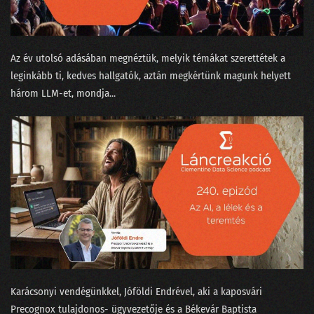
02. Az MI üveggömbje
01. Humanoid robotok
Az év utolsó adásában megnéztük, melyik témákat szerettétek a
leginkább ti, kedves hallgatók, aztán megkértünk magunk helyett
három LLM-et, mondja...
Karácsonyi vendégünkkel, Jóföldi Endrével, aki a kaposvári
⁠Precognox⁠ tulajdonos- ügyvezetője és a Békevár Baptista