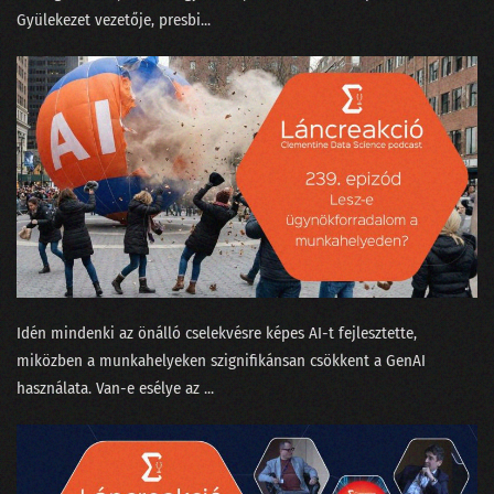
Gyülekezet⁠⁠ vezetője, presbi...
Idén mindenki az önálló cselekvésre képes AI-t fejlesztette,
miközben a munkahelyeken szignifikánsan csökkent a GenAI
használata. Van-e esélye az ...