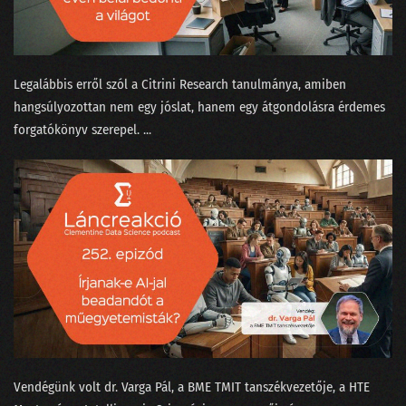
100 - Ezt is megértük!
099 - A KDNuggets és az örök amatőr orosz bölcs
Legalábbis erről szól a Citrini Research ⁠tanulmánya, amiben
hangsúlyozottan nem egy jóslat, hanem egy átgondolásra érdemes
098 - A GPT alapú keresők forradalmat hoznak
forgatókönyv szerepel. ...
097 - Az igazság a Covid statisztikák körül
096 - Elvirát felköszöntötték névnapja alkalmából
095 - Elmetrükkök a prezentáció tudományában
094 - Kifényeztük a tavalyi kristálygömbünket!
093 - Így működik a ChatGPT
092 - MI-tél helyett MI-nyár lett 2022-ben
091 - Önvezető babakocsi és intelligens sütő Las Vegasban
Vendégünk volt ⁠dr. Varga Pál⁠, a BME TMIT tanszékvezetője, a ⁠HTE