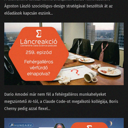
⁠Ágoston László⁠ szociológus-design stratégával beszéltük át az
155 - A konzumidiotizmus találkozása az MI-vel
előadások kapcsán eszünk...
154 - Fogunk-e mindnyájan venni atyáskodó elektromos autókat?
153 - A háromtest probléma a Netflixen
152 - Hogyan tanítjuk meg egy chatbotnak, hogy befogja a száját?
151 - Bukott Tesla és halott Lou Reed
150 - Megszabadulunk-e a SORA-val a hollywoodi színészektől?
149 - A világnak kellenek a bullshit melók!
148 - Mitől hagyja abba a ChatGPT a hallucinálást?
Dario Amodei már nem fél a fehérgalléros munkahelyeket
147 - A véleménykutatás jól van, pedig zombik tépik
megszüntető AI-tól⁠, a Claude Code-ot megalkotó kollégája, ⁠Boris
Cherny pedig azzal flexel⁠...
146 - Mi köze Taylor Swiftnek a Nagy Nyelvi Modellekhez?
145 - Van-e még jövője a közvéleménykutatásnak?