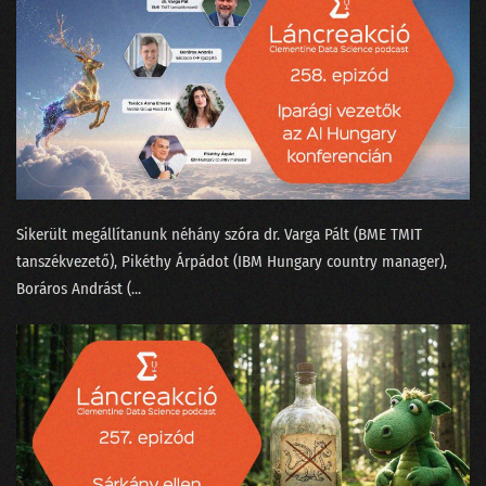
144 - Dataracing Gáspár Csabával
143 - Az MI megérkezett a porszívókba is!
142 - Mivel tölti a napját egy matematikus?
141 - 2024 az áram éve lesz?
140 - 2023 a valóságérzékelésünk fekete lukában
Sikerült megállítanunk néhány szóra ⁠dr. Varga Pál⁠t (BME TMIT
139 - Egy magyar adattudós Sandokan nyomában
tanszékvezető), Pikéthy Árpád⁠⁠ot (IBM Hungary country manager),
⁠Boráros András⁠t (...
138 - Az új Mad Maxtől a milicista haláláig
137 - Hol voltak a leglazább sales-es állások 2023-ban?
136 - Matekos mémek magyar módra
135 - Lesz-e jövőre MI generálta sláger? - A State-of-AI jelentés
134 - ChatGPT-cunami a conTEXT 2023-on