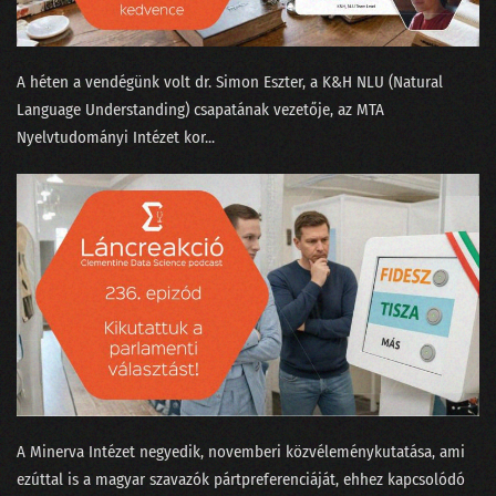
A héten a vendégünk volt ⁠dr. Simon Eszter,⁠ a K&H NLU (Natural
Language Understanding) csapatának vezetője, az MTA
Nyelvtudományi Intézet kor...
A Minerva Intézet negyedik, novemberi közvéleménykutatása, ami
ezúttal is a magyar szavazók pártpreferenciáját, ehhez kapcsolódó