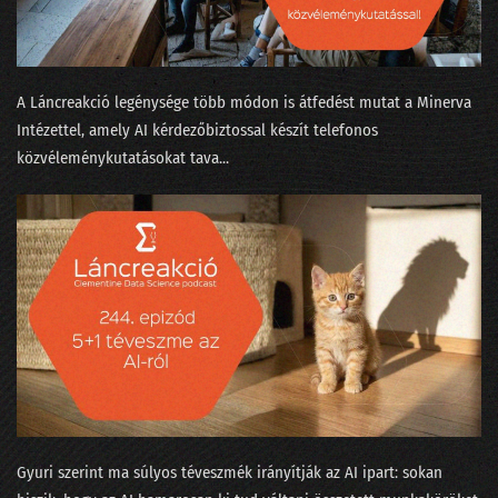
035 - Értelem és érzelem és algoritmus
034 - Mennyi baja van egy adatjogásznak az adattudósokkal?
A Láncreakció legénysége több módon is átfedést mutat a Minerva
33. NLP kerekasztal a conTEXT 2021 konferencián
Intézettel, amely AI kérdezőbiztossal készít telefonos
32. Az otthonmunkáról szóló gigakutatás platóni szépsége
közvéleménykutatásokat tava...
31. Regulázzuk meg a Facebookot!
30. Süti-apokalipszis a konferencián
29. Hányféleképpen lehet igent mondani?
28. Okoswhisky egy jó MI-sakkpartihoz?
27. Humánus-e a személyzetis az adatbányában?
26. Média-értés adat-alapon, vagy miért podcastolunk?
Gyuri szerint ma súlyos téveszmék irányítják az AI ipart: sokan
25. Válogatáskazetták a Spotify korából