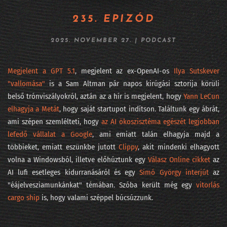
264 - Fújhatja-e a pápa az AI morális passzátszelét?
235. EPIZÓD
263 - Kik rejtőznek az AI kilenc maszkja mögött?
2025. NOVEMBER 27.
|
PODCAST
262 - Lehet, hogy mégsem mennek csődbe a frontlaborok?
Megjelent a GPT 5.1⁠
, megjelent az ex-OpenAI-os ⁠
Ilya Sutskever
261 - Viszlát LLM, jönnek a világmodellek
"vallomása"
⁠ is a Sam Altman pár napos kirúgási sztorija körüli
belső trónviszályokról, aztán az a hír is megjelent, hogy
⁠Yann LeCun
260 - DataSTREAM 2026 - ha nem jöttél el
elhagyja a Metát
⁠, hogy saját startupot indítson. Találtunk egy ábrát,
ami szépen szemlélteti, hogy
⁠az AI ökoszisztéma egészét legjobban
259 - Fehérgalléros vérfürdő elnapolva?
lefedő vállalat a Google
⁠, ami emiatt talán elhagyja majd a
258 - Iparági vezetők az AI Hungary konferencián
többieket, emiatt eszünkbe jutott ⁠
Clippy
⁠, akit mindenki elhagyott
volna a Windowsból, illetve előhúztunk egy ⁠
Válasz Online cikket
⁠ az
257 - Sárkány ellen sárkányfű
AI lufi esetleges kidurranásáról és egy
⁠Simó György interjút⁠
az
#256 - Fekete hattyú, a statisztika réme
"éájelvesziamunkánkat" témában. Szóba került még egy ⁠
vitorlás
cargo ship
⁠ is, hogy valami széppel búcsúzzunk.
#255 - Százkilencvenkilenc pont hu
254 - Meglepetés e költemény