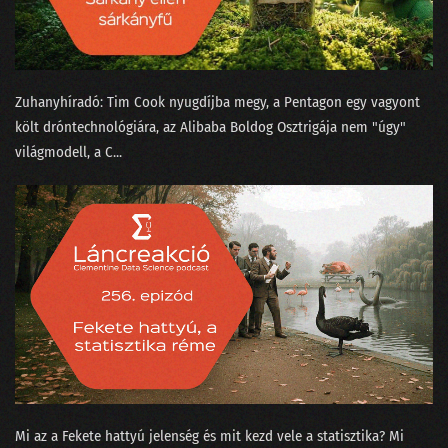
133 - A ChatGPT csak beszél, de akarni nem tud
132 - A podcasterek szoftverterméket tesztelnek
Zuhanyhíradó: ⁠Tim Cook nyugdíjba megy⁠, a Pentagon egy vagyont
131 - A képzőművész, az MI és a giccsfestők
költ dróntechnológiára⁠⁠, az Alibaba Boldog Osztrigája⁠⁠ nem "úgy"
világmodell, a C...
130 - Mihez kezdjünk a Nobel-díjasainkkal?
129 - Szélhámos szakértők az MI körül
128 - Hol áll hazánk az MI-világlistán?
127 - Ügyfélszolgálat vagy profitorientált időhúzás?
126 - Béla beindul az OSINT-ra!
125 - MI is csak emberek vagyunk!
124 - Munkahelyi románcot fogott a csalásdetektor
Mi az a ⁠Fekete hattyú jelenség⁠ és mit kezd vele a statisztika? Mi
123 - Döntéshozó drónok és legyőzött vadászpilóták