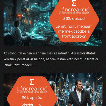
177 - Ki tanította a ChatGPT-t beszélgetni?
176 - Van-e kilincs a Komplex Rendszerek Tanszékén?
175 - Aprópénzre váltott LLM, ahogy a nagyok képzelik
174 - Bayesiánus hajókatasztrófa és az USA elnökválasztása
173 - EESZT - Adathorror és a hosszú élet záloga egyszerre
172 - Benzinvér és villanyroller
Az utóbbi fél évben már nem csak az infrastruktúraszolgáltatók
keresnek pénzt az AI hájpon, hanem lassan kezd beérni a frontier
171 - Karrierváltás a növényi tej hiánya miatt?
labok üzleti modell...
170 - A milliárdos matematikus, aki nem hordott zoknit
169 - Az önprogramozó coder-segéd és a technobióták
168 - Agyunkra megy a Neuralink
167 - Rossz-e a világ legjobb AI jogszabálya?