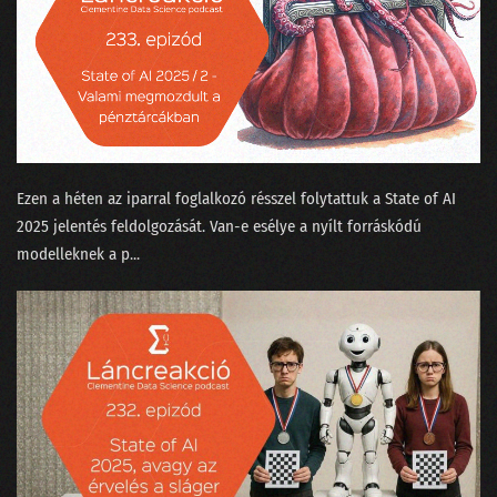
Ezen a héten az iparral foglalkozó résszel folytattuk a ⁠State of AI
2025⁠ jelentés feldolgozását. Van-e esélye a nyílt forráskódú
modelleknek a p...