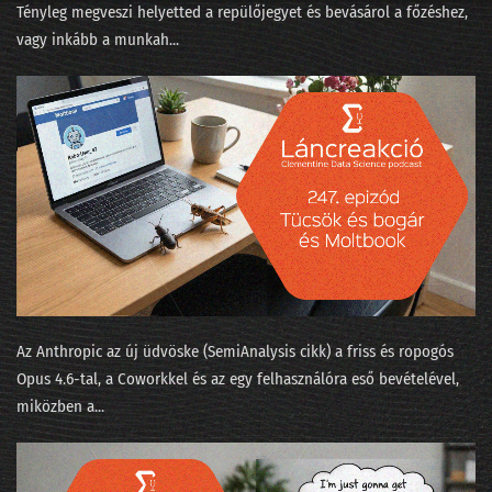
Tényleg megveszi helyetted a repülőjegyet és bevásárol a főzéshez,
057 - Quora.com barangolás a gépi tanulás körül
vagy inkább a munkah...
056 - Tikk Domonkos: Az ajánlórendszer-üzlet
055 - A gépi tanulás algoritmusai
054 - Tényleg, milyen nagy a Big Data?
053 - Tikk Domonkos: a Gravity-sztori
052 - Boldog születésnap
051 - A híres hibahatár, ami sokkal nagyobb
050 - Így számoljuk meg az elveszett lovagi történeteket
Az Anthropic az új üdvöske (SemiAnalysis cikk⁠) a friss és ropogós
049 - Nevek nyomában
Opus 4.6-tal, a Coworkkel és az ⁠egy felhasználóra eső bevételével⁠,
miközben a...
048 - Texas hold'em
047 - Dr. Watsonnak új gazdája lesz