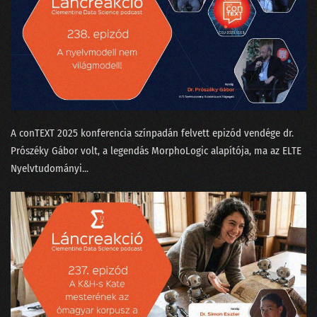
A conTEXT 2025 konferencia színpadán felvett epizód vendége dr.
Prószéky Gábor⁠⁠ volt, a legendás MorphoLogic alapítója, ma az ELTE
Nyelvtudományi...