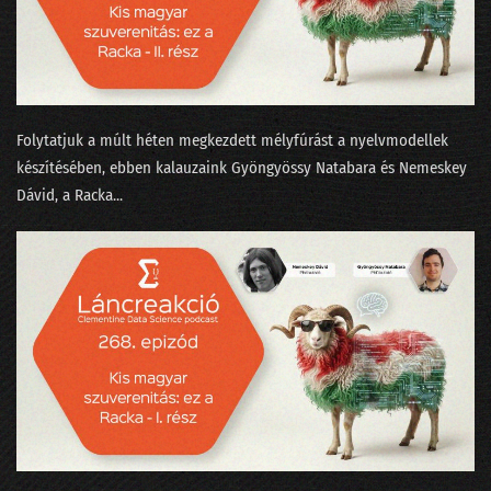
232 - State of AI 2025, avagy az érvelés a sláger
231 - Amikor üvölteni tudnál az AI miatt
230 - Elhozza-e a Zero Click korát a lakossági AI?
229 - A Meta miért dózerol le egy félkész adatközpontot?
Folytatjuk a múlt héten megkezdett mélyfúrást a nyelvmodellek
készítésében, ebben kalauzaink ⁠Gyöngyössy Natabara⁠⁠ és ⁠⁠Nemeskey
228 - Arcra érkezés egy puhább leszállópályán
Dávid⁠⁠, a ⁠Racka...
227 - Eljön-e a 100%-os munkanélküliség?
226 - Az LLM eltörli a népítéletet és a beandandó dolgozatokat?
225 - Van-e AI az LLM-en túl?
224 - Mindenki az AI lufiról beszél, jön a durranás?
223 - Szemfényvesztés és fifika-verseny az MI világában
222 - Minervával a Szingli Unikornis Part felé