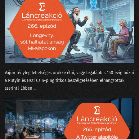
210 - Olajcsere nélkül a fekete doboz is tönremegy
209 - Tényleg a nagy nyelvi modell okozza majd a klímakatasztrófát?
208 - Covid-számok, Harari és a ChatGPT
207 - Kit ver át az emberszabású ChatGPT?
206 - Sam Altmannak izgalmas az élete
205 - Muszáj minden nagyvállalatnak bevezetni az MI-t?
Vajon tényleg lehetséges örökké élni, vagy legalábbis 150 évig húzni
204 - A hallucináció nem hallucinogén!
a Putyin és Hszi Csin-ping titkos beszélgetésében elhangzottak
szerint? Ebben ...
203 - A popzene már régen AI alapú?
202 - A fogkrém buktatja le a csapatösszevonást?
201 - Pillanatfelvétel az ChatGPT nevű csatatérről
200 - Az elmúlt kétszáz adás legnagyobb megfejtései egy helyen!