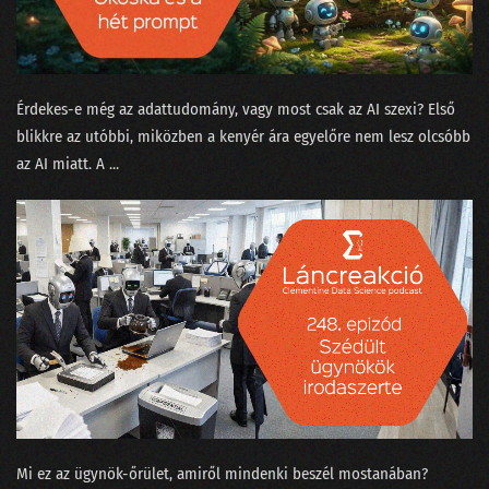
068 - Gépi tanulás a kiállítóteremben
067 - Mókusvakítás-e a hiperperszonalizáció?
066 - A Nagy Gravity-exit
Érdekes-e még az adattudomány, vagy most csak az AI szexi? Első
blikkre az utóbbi, miközben a kenyér ára egyelőre nem lesz olcsóbb
065 - MNB Fintech jelentés
az AI miatt. A ...
064 - A maciddal beszélgetsz inkább, vagy LaMDÁ-val?
063 - A nagy cicabűnöző, mint általános MI
062 - Halott színészek hamis videókban
061 - Az AI hőse és egy robot fényképezőgép nélkül
060 - Felesleges AI és a hasznos szuperappok
059 - Yang Győző: nyelvi modellek
058 - Élőzés a dataSTREAM 2022 konferencián
Mi ez az ügynök-őrület, amiről mindenki beszél mostanában?