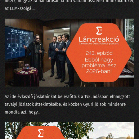
hiszik, hogy az AI hamarosan ki tud váltani összetett munkaköröket,
24. Néha az adatelemzők is szemészetre viszik a fájó fogú beteget
az LLM-szolgál...
23. Mikortól gyűlölik meg a matekot a gyerekek?
22. Kinek higgyünk - jövőkutatók vagy laikusok?
21. Trágya vagy olaj?
20. Ne mássz fára, mert elüt a villamos
19. Szárnyalj szabadon, szép adattudósom!
18. Magyarázzuk az MI bizonyítványát
17. Nekünk minden egyformán popzene?
Az ide évkezdő jóslatainkat beleszőttük a 193. adásban elhangzott
tavalyi jóslatok áttekintésébe, és közben Gyuri jó sok mindenre
16. A falevél-számlálás hitelesítése és a Coelho-i mosoly
mondta azt, hogy...
15. Gólok, árvizek és lórúgások
14. A hangok a nadrágzsebünkben mindent tudnak az a4-es méretéről