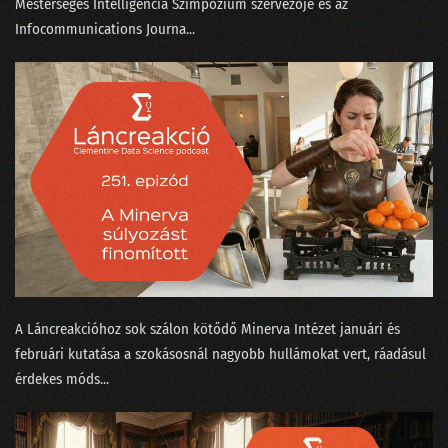
090 - Egy igazán magyar hangasszisztens!
Mesterséges Intelligencia Szimpózium⁠ szervezője és az
Infocommunications Journa...
089 - 2022 megkapja a magáét!
088 - Elhozza-e a Vizzu az adatelemzés paradigmaváltását?
087 - Miért épít magyar nyelvi korpuszt egy nagybank?
086 - Csalásfelsimerés és egy programozó NAV-elnök
085 - Mondandónk 20%-a tartalmazza az okosság 80%-át?
084 - A tíz legnagyobb data science bullshit
083 - Nicolas Cage és Kína nagy GDP-csalása
A Láncreakcióhoz sok szálon kötődő Minerva Intézet⁠⁠ januári⁠⁠ és
082 - Halott sztárok és kitalált dobosok a zeneiparban
februári⁠⁠ kutatása a szokásosnál nagyobb hullámokat vert, ráadásul
081 - A Python alkalmatlan data science-re!
érdekes ⁠móds...
080 - Tiszta adat márpedig nincs!