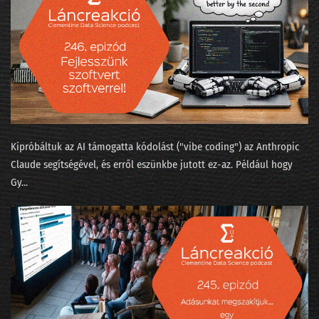
046 - Több-e reklámnál a metaverzum?
045 - Mi köze a szitakötő agyának az automatizált programozáshoz?
044 - Elemző nirvána vagy alapfokú szabadúszás?
043 - Hány adatprojekt szakítja át a célszalagot?
042 - Téli időszámítás az MI-naptárban
Kipróbáltuk az AI támogatta kódolást ("⁠vibe coding⁠") az Anthropic
041 - Mit láttunk a kristálygömbben?
Claude segítségével, és erről eszünkbe jutott ez-az. Például hogy
Gy...
040 - Évvége, bambulás, világbéke
039 - Az adatbányászok moziba mennek
038 - Hydroinfo és cica-mining
037 - Nők az adatbányában
036 - Mesterséges apácaviccek és a fizika természetes szépsége