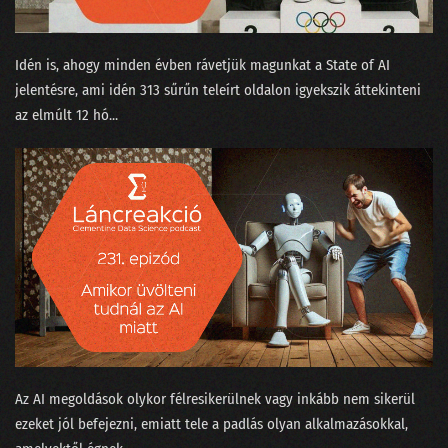
Idén is, ahogy minden évben rávetjük magunkat a ⁠State of AI⁠
jelentésre, ami idén 313 sűrűn teleírt oldalon igyekszik áttekinteni
az elmúlt 12 hó...
Az AI megoldások olykor félresikerülnek vagy inkább nem sikerül
ezeket jól befejezni, emiatt tele a padlás olyan alkalmazásokkal,