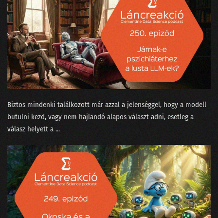
079 - Az MI háborúba ment
078 - Üzenet a liftből
077 - Természettudományt a magaskultúrába?
076 - Állást keresel? Vigyázz mit hirdetsz a Jófogáson!
075 - A MI királyunk nem olyan!
074 - Lesz-e vihar a meteorológiában?
Biztos mindenki találkozott már azzal a jelenséggel, hogy a modell
butulni kezd, vagy nem hajlandó alapos választ adni, esetleg a
073 - Meddig lesz még a focilabda gömbölyű?
válasz helyett a ...
072 - Gloria in Excel
071 - Ada Lovelace, az első programozó nő
070 - Történetmesélés adatvizualizációval
069 - Mekkora az adatértés minimuma?