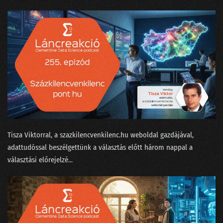
122 - Kézműves hamburgert minden zenerajongónak?
121 - Történetek Adatországból
120 - Most akkor a Facebook tényleg nem is veszélyes a társadalomra?
119 - Virtuális valótlanság?
118 - Krézi hírek, avagy rácsodálkozunk a világra
117 - Kell-e gyorstalpalt szakértőnek a lineáris regresszió?
Tisza Viktorral⁠, a ⁠szazkilencvenkilenc.hu⁠ weboldal gazdájával,
116 - Elveszi-e az AutoML a munkánkat?
adattudóssal beszélgettünk a választás előtt három nappal a
választási előrejelzé...
115 - Kit nevezhetünk MI szakértőnek?
114 - Nagy Nyári Salátaörvény
113 - Podcastfesztivál az adattudós szemüvegén át
112 - Boldog szülinapot, Clementine!