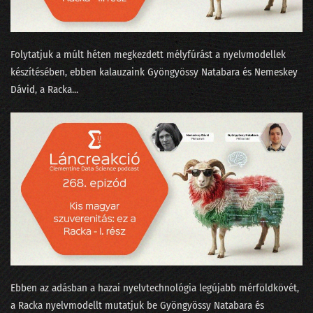
232 - State of AI 2025, avagy az érvelés a sláger
231 - Amikor üvölteni tudnál az AI miatt
Folytatjuk a múlt héten megkezdett mélyfúrást a nyelvmodellek
230 - Elhozza-e a Zero Click korát a lakossági AI?
készítésében, ebben kalauzaink ⁠Gyöngyössy Natabara⁠⁠ és ⁠⁠Nemeskey
229 - A Meta miért dózerol le egy félkész adatközpontot?
Dávid⁠⁠, a ⁠Racka...
228 - Arcra érkezés egy puhább leszállópályán
227 - Eljön-e a 100%-os munkanélküliség?
226 - Az LLM eltörli a népítéletet és a beandandó dolgozatokat?
225 - Van-e AI az LLM-en túl?
224 - Mindenki az AI lufiról beszél, jön a durranás?
223 - Szemfényvesztés és fifika-verseny az MI világában
Ebben az adásban a hazai nyelvtechnológia legújabb mérföldkövét,
222 - Minervával a Szingli Unikornis Part felé
a ⁠Racka⁠ nyelvmodellt mutatjuk be ⁠Gyöngyössy Natabara⁠ és