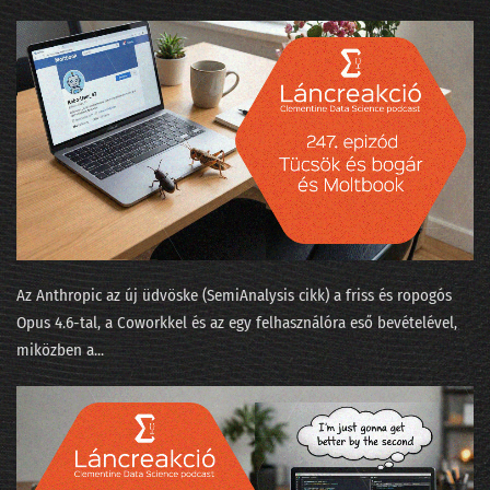
057 - Quora.com barangolás a gépi tanulás körül
056 - Tikk Domonkos: Az ajánlórendszer-üzlet
055 - A gépi tanulás algoritmusai
054 - Tényleg, milyen nagy a Big Data?
053 - Tikk Domonkos: a Gravity-sztori
052 - Boldog születésnap
051 - A híres hibahatár, ami sokkal nagyobb
Az Anthropic az új üdvöske (SemiAnalysis cikk⁠) a friss és ropogós
Opus 4.6-tal, a Coworkkel és az ⁠egy felhasználóra eső bevételével⁠,
050 - Így számoljuk meg az elveszett lovagi történeteket
miközben a...
049 - Nevek nyomában
048 - Texas hold'em
047 - Dr. Watsonnak új gazdája lesz