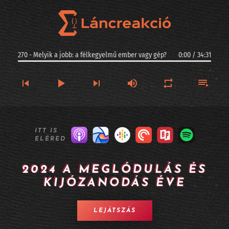
270 - Melyik a jobb: a félkegyelmű ember vagy gép?
0:00
/
34:31
270 - Melyik a jobb: a félkegyelmű ember vagy gép?
ITT IS
ELÉRED
269 - Kis magyar szuverenitás: ez a Racka - II. rész
268 - Kis magyar szuverenitás: ez a Racka - I. rész
2024 A MEGLÓDULÁS ÉS
KIJÓZANODÁS ÉVE
267 - Argentinában jogi személyiséget kaphatnak az AI-vezette cégek?
266 - Longevity, sőt halhatatlanság MI-alapokon
LEJÁTSZÁS
265 - A Twitter alapítója kitalált egy MI alapú céges szervezetet