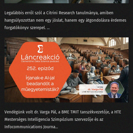
100 - Ezt is megértük!
Legalábbis erről szól a Citrini Research ⁠tanulmánya, amiben
hangsúlyozottan nem egy jóslat, hanem egy átgondolásra érdemes
099 - A KDNuggets és az örök amatőr orosz bölcs
forgatókönyv szerepel. ...
098 - A GPT alapú keresők forradalmat hoznak
097 - Az igazság a Covid statisztikák körül
096 - Elvirát felköszöntötték névnapja alkalmából
095 - Elmetrükkök a prezentáció tudományában
094 - Kifényeztük a tavalyi kristálygömbünket!
093 - Így működik a ChatGPT
092 - MI-tél helyett MI-nyár lett 2022-ben
Vendégünk volt ⁠dr. Varga Pál⁠, a BME TMIT tanszékvezetője, a ⁠HTE
Mesterséges Intelligencia Szimpózium⁠ szervezője és az
091 - Önvezető babakocsi és intelligens sütő Las Vegasban
Infocommunications Journa...