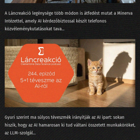
035 - Értelem és érzelem és algoritmus
A Láncreakció legénysége több módon is átfedést mutat a Minerva
034 - Mennyi baja van egy adatjogásznak az adattudósokkal?
Intézettel, amely AI kérdezőbiztossal készít telefonos
közvéleménykutatásokat tava...
33. NLP kerekasztal a conTEXT 2021 konferencián
32. Az otthonmunkáról szóló gigakutatás platóni szépsége
31. Regulázzuk meg a Facebookot!
30. Süti-apokalipszis a konferencián
29. Hányféleképpen lehet igent mondani?
28. Okoswhisky egy jó MI-sakkpartihoz?
27. Humánus-e a személyzetis az adatbányában?
Gyuri szerint ma súlyos téveszmék irányítják az AI ipart: sokan
26. Média-értés adat-alapon, vagy miért podcastolunk?
hiszik, hogy az AI hamarosan ki tud váltani összetett munkaköröket,
az LLM-szolgál...
25. Válogatáskazetták a Spotify korából