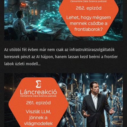
177 - Ki tanította a ChatGPT-t beszélgetni?
176 - Van-e kilincs a Komplex Rendszerek Tanszékén?
175 - Aprópénzre váltott LLM, ahogy a nagyok képzelik
174 - Bayesiánus hajókatasztrófa és az USA elnökválasztása
Az utóbbi fél évben már nem csak az infrastruktúraszolgáltatók
173 - EESZT - Adathorror és a hosszú élet záloga egyszerre
keresnek pénzt az AI hájpon, hanem lassan kezd beérni a frontier
172 - Benzinvér és villanyroller
labok üzleti modell...
171 - Karrierváltás a növényi tej hiánya miatt?
170 - A milliárdos matematikus, aki nem hordott zoknit
169 - Az önprogramozó coder-segéd és a technobióták
168 - Agyunkra megy a Neuralink
167 - Rossz-e a világ legjobb AI jogszabálya?