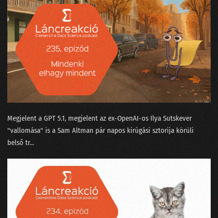
Megjelent a GPT 5.1⁠, megjelent az ex-OpenAI-os ⁠Ilya Sutskever
"vallomása"⁠ is a Sam Altman pár napos kirúgási sztorija körüli
belső tr...