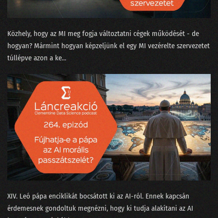
199 - Baráti szárnyasokkal Kína ellen avagy harci repülés az AI korában
198 - A DeepSeek az új ChatGPT?
Közhely, hogy az MI meg fogja változtatni cégek működését - de
hogyan? Mármint hogyan képzeljünk el egy MI vezérelte szervezetet
197 - A sofőrt leckéztető Tesla esete az autonómiával
túllépve azon a ke...
196 - Mit keres a Big Tech Donald Trump hátsójában?
195 - Az USA-ban nem érdemes mérnöknek tanulni a H-1B miatt?
194 - Miért nem innováció a zoknigyűjtő robotporszívó?
193 - 2025: Csókolom, AGI van? Lesz!
192 - 2024 a meglódulás és kijózanodás éve
191 - Az újgenerációs adattudós
190 - Prospero, Shakespeare és a longtail modell
XIV. Leó pápa enciklikát bocsátott ki⁠⁠ az AI-ról. Ennek kapcsán
189 - Pulzusvarianciával a horkolás nyomában
érdemesnek gondoltuk megnézni, hogy ki tudja alakítani az AI