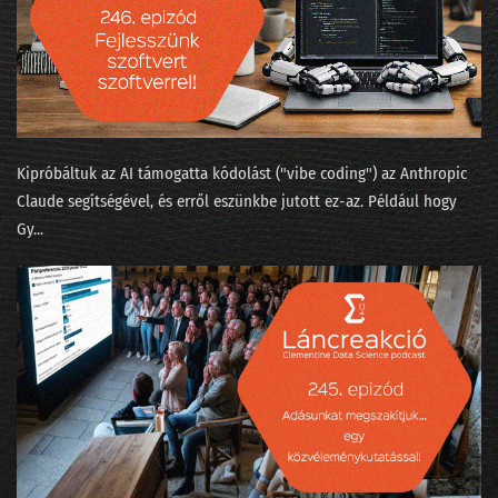
046 - Több-e reklámnál a metaverzum?
045 - Mi köze a szitakötő agyának az automatizált programozáshoz?
044 - Elemző nirvána vagy alapfokú szabadúszás?
043 - Hány adatprojekt szakítja át a célszalagot?
Kipróbáltuk az AI támogatta kódolást ("⁠vibe coding⁠") az Anthropic
042 - Téli időszámítás az MI-naptárban
Claude segítségével, és erről eszünkbe jutott ez-az. Például hogy
Gy...
041 - Mit láttunk a kristálygömbben?
040 - Évvége, bambulás, világbéke
039 - Az adatbányászok moziba mennek
038 - Hydroinfo és cica-mining
037 - Nők az adatbányában
036 - Mesterséges apácaviccek és a fizika természetes szépsége