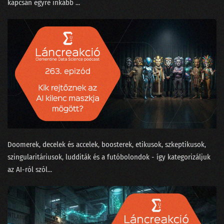
kapcsán egyre inkább ...
188 - Ludditák a szerverteremben
187 - conTEXT 2024: Lemaradtál?
186 - A hétköznapi problémák MI után sírnak
185 - Politikusok és hekkerek a State of AI második részében
184 - A State of AI tanulmány idén is megéri a pénzét
183 - Radikális MI-optimizmus vagy kígyóolaj-szindróma?
182 - MI szakértők a szőnyeg legszélén
Doomerek, decelek és accelek, boosterek, etikusok, szkeptikusok,
181 - Milyen Nobel-díjat kapjon egy MI-kutató?
szingularitáriusok, ludditák és a futóbolondok - így kategorizáljuk
az AI-ról szól...
180 - Az önkiszolgáló kasszáktól a csöves emberi tudatig
179 - Konferenciák édes titkai
178 - Entrópia: a káoszért rimánkodó világ