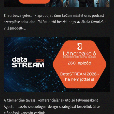
166 - Egri Botond, a logónyomozó
Eheti beszélgetésünk apropóját ⁠Yann LeCun⁠ másfél órás ⁠podcast
165 - Beszántja-e az MI az adattudományt?
szereplése⁠ adta, ahol főként arról beszél, hogy az általa favorizált
164 - Apple AI vagy mindmeghalunk?
világmodell-...
163 - A fogalmatlan maharadzsa és a Manhattan terv
162 - Megtalálta-e Gyula az adatbázisok lelkét?
161 - Google, OpenAI vagy a matektanár Taylor Swift
160 - Vesszünk össze a ChatGPT-n!
159 - Nagy megmondások a dataSTREAM 2024 farvizén
158 - Bál volt az Operában, BASIC-ben
157 - Robotkapitányok a rumoshordón ülve
A Clementine tavaszi konferenciájának utolsó felvonásaként
⁠Ágoston László⁠ szociológus-design stratégával beszéltük át az
156 - Nem csak Budapestről indulhatnak világcégek
előadások kapcsán eszünk...