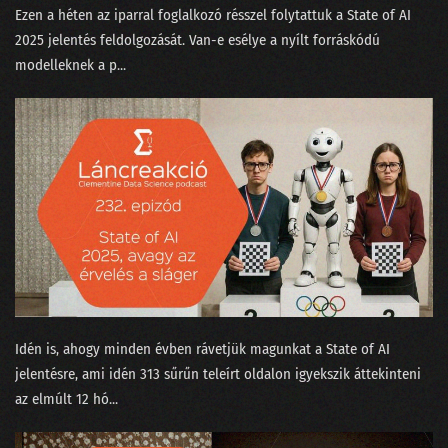
Ezen a héten az iparral foglalkozó résszel folytattuk a ⁠State of AI
2025⁠ jelentés feldolgozását. Van-e esélye a nyílt forráskódú
modelleknek a p...
Idén is, ahogy minden évben rávetjük magunkat a ⁠State of AI⁠
jelentésre, ami idén 313 sűrűn teleírt oldalon igyekszik áttekinteni
az elmúlt 12 hó...