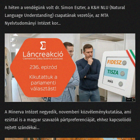
A héten a vendégünk volt ⁠dr. Simon Eszter,⁠ a K&H NLU (Natural
Language Understanding) csapatának vezetője, az MTA
Nyelvtudományi Intézet kor...
A Minerva Intézet negyedik, novemberi közvéleménykutatása, ami
ezúttal is a magyar szavazók pártpreferenciáját, ehhez kapcsolódó
rejtett szándékai...