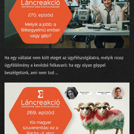
243 - Ebből még nagy probléma lesz 2026-ban!
242 - Újévi tücsök és bogár
241 - Boldog új évet kívánnak az LLM-ek!
240 - Az AI, a lélek és a Teremtés
239 - Lesz-e ügynökforradalom a munkahelyeden?
Ha egy vállalat nem költ eleget az ügyfélszolgálatra, melyik rossz
238 - A nyelvmodell nem világmodell!
ügyfélélmény a kevésbé felkavaró: ha egy olyan géppel
beszélgetünk, ami nem tud ...
237 - A K&H-s Kate mesterének az ómagyar korpusz a kedvence
236 - Kikutattuk a parlamenti választást!
235 - Mindenki elhagy mindent
234 - Nyulak leszünk vagy macskák munka nélkül?
233 - State of AI 2025 / 2 - Valami megmozdult a pénztárcákban