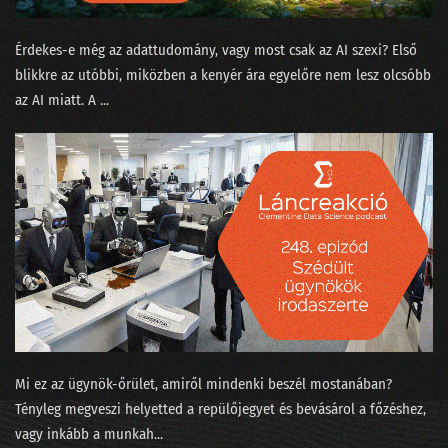
068 - Gépi tanulás a kiállítóteremben
067 - Mókusvakítás-e a hiperperszonalizáció?
Érdekes-e még az adattudomány, vagy most csak az AI szexi? Első
blikkre az utóbbi, miközben a kenyér ára egyelőre nem lesz olcsóbb
066 - A Nagy Gravity-exit
az AI miatt. A ...
065 - MNB Fintech jelentés
064 - A maciddal beszélgetsz inkább, vagy LaMDÁ-val?
063 - A nagy cicabűnöző, mint általános MI
062 - Halott színészek hamis videókban
061 - Az AI hőse és egy robot fényképezőgép nélkül
060 - Felesleges AI és a hasznos szuperappok
059 - Yang Győző: nyelvi modellek
Mi ez az ügynök-őrület, amiről mindenki beszél mostanában?
Tényleg megveszi helyetted a repülőjegyet és bevásárol a főzéshez,
058 - Élőzés a dataSTREAM 2022 konferencián
vagy inkább a munkah...