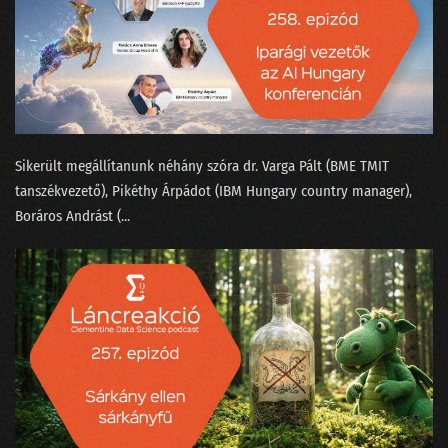
144 - Dataracing Gáspár Csabával
143 - Az MI megérkezett a porszívókba is!
142 - Mivel tölti a napját egy matematikus?
141 - 2024 az áram éve lesz?
Sikerült megállítanunk néhány szóra ⁠dr. Varga Pál⁠t (BME TMIT
tanszékvezető), Pikéthy Árpád⁠⁠ot (IBM Hungary country manager),
140 - 2023 a valóságérzékelésünk fekete lukában
⁠Boráros András⁠t (...
139 - Egy magyar adattudós Sandokan nyomában
138 - Az új Mad Maxtől a milicista haláláig
137 - Hol voltak a leglazább sales-es állások 2023-ban?
136 - Matekos mémek magyar módra
135 - Lesz-e jövőre MI generálta sláger? - A State-of-AI jelentés
134 - ChatGPT-cunami a conTEXT 2023-on