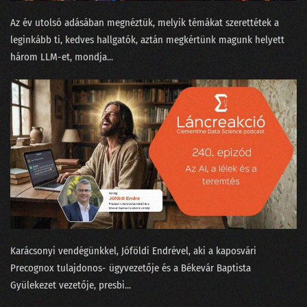
02. Az MI üveggömbje
Az év utolsó adásában megnéztük, melyik témákat szerettétek a
leginkább ti, kedves hallgatók, aztán megkértünk magunk helyett
01. Humanoid robotok
három LLM-et, mondja...
Karácsonyi vendégünkkel, Jóföldi Endrével, aki a kaposvári
⁠Precognox⁠ tulajdonos- ügyvezetője és a Békevár Baptista
Gyülekezet⁠⁠ vezetője, presbi...