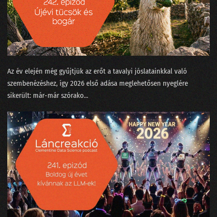
13. Vetélkedők fenegyerekéből az adattudósok kezesbáránya lett Watson
12. Nem elég robotnak lenni, annak is kell látszani!
11. Amikor szembejön a valóság és nem finomkodik
10. Meztelenek és holtak az adattudományban
Az év elején még gyűjtjük az erőt a tavalyi jóslatainkkal való
szembenézéshez, így 2026 első adása meglehetősen nyeglére
09. Transformerek a bullshit-generálás szolgálatában
sikerült: már-már szórako...
08. Csokit az ikreknek, pontot a szépeknek!
07. A legpontosabb óra az, ami egy helyben áll
06. Mindenki álljon az egyik kapufa mellé!
05. Kecskét vagy Jaguárt?
04. A történetmesélő adatvizualizáció
03. Mindenki tapogat