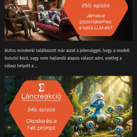
079 - Az MI háborúba ment
078 - Üzenet a liftből
077 - Természettudományt a magaskultúrába?
076 - Állást keresel? Vigyázz mit hirdetsz a Jófogáson!
Biztos mindenki találkozott már azzal a jelenséggel, hogy a modell
075 - A MI királyunk nem olyan!
butulni kezd, vagy nem hajlandó alapos választ adni, esetleg a
074 - Lesz-e vihar a meteorológiában?
válasz helyett a ...
073 - Meddig lesz még a focilabda gömbölyű?
072 - Gloria in Excel
071 - Ada Lovelace, az első programozó nő
070 - Történetmesélés adatvizualizációval
069 - Mekkora az adatértés minimuma?