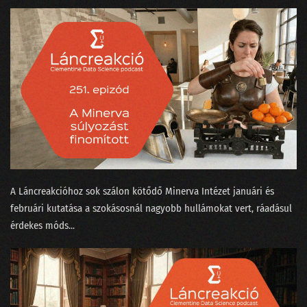
090 - Egy igazán magyar hangasszisztens!
089 - 2022 megkapja a magáét!
088 - Elhozza-e a Vizzu az adatelemzés paradigmaváltását?
087 - Miért épít magyar nyelvi korpuszt egy nagybank?
086 - Csalásfelsimerés és egy programozó NAV-elnök
085 - Mondandónk 20%-a tartalmazza az okosság 80%-át?
084 - A tíz legnagyobb data science bullshit
A Láncreakcióhoz sok szálon kötődő Minerva Intézet⁠⁠ januári⁠⁠ és
083 - Nicolas Cage és Kína nagy GDP-csalása
februári⁠⁠ kutatása a szokásosnál nagyobb hullámokat vert, ráadásul
érdekes ⁠móds...
082 - Halott sztárok és kitalált dobosok a zeneiparban
081 - A Python alkalmatlan data science-re!
080 - Tiszta adat márpedig nincs!