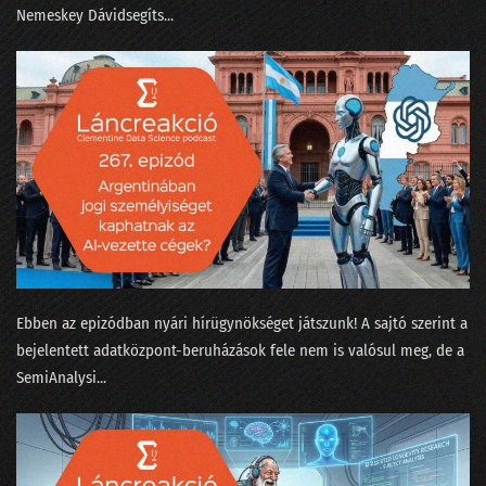
221 - Mindenki sír: EU-s cégek, az amerikai tanárok és a Grok userek
⁠Nemeskey Dávid⁠segíts...
220 - Becsukták a Pocketet, Gyuri tombol!
219 - Az év válsága a benchmarkok körül forog
218 - Claude, avagy az Anthropic alkotmányos költségei
217 - Az elszaródás törvénye az MI-re is lecsap
216 - A szerkesztőség a BusinessFesten téblábol
215 - Érdemes-e a Google MI-hez fordulni bármivel?
214 - Elveszi-e az MI a munkánk után az életünk értelmét is?
Ebben az epizódban nyári hírügynökséget játszunk! A sajtó szerint a
bejelentett adatközpont-beruházások fele nem is valósul meg, de a
213 - dataSTREAM 2025
⁠SemiAnalysi...
212 - Miért nem érünk rá savazni az LLM-et?
211 - A Nagy Párbaj: egymásnak eresztettük a Google-t és a Perplexityt