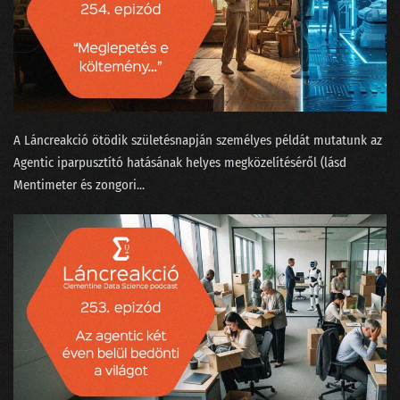
111 - Mennyit keres egy ChatGPT-idomár?
110 - Ki kicsoda a Nagy ChatGPT-aggódásban?
109 - Beszélgetés a skynetezésről a dataSTREAM-en
A Láncreakció ötödik születésnapján személyes példát mutatunk az
108 - Sztochasztikus papagáj vagy Terminator?
Agentic iparpusztító hatásának helyes megközelítéséről (lásd
107 - A magyar nagymester szemmel ismer fel madárhangokat
Mentimeter és zongori...
106 - Az IBM és a német-görög filozófusok focimeccse
105 - Nyelvcsapások és a digitális gyarmatosítás
104 - Tavaszi zuhanyhíradó
103 - A legújabb data science címkék kiakasztják a bullshit-métert
102 - Felszikrázott az AGI a GPT-4-ben
101 - Hülyék-e az MI-startupok?