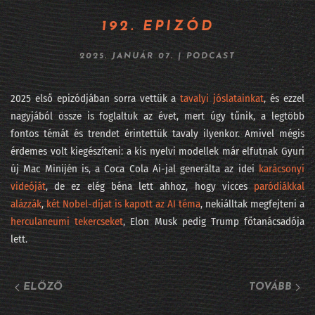
264 - Fújhatja-e a pápa az AI morális passzátszelét?
192. EPIZÓD
263 - Kik rejtőznek az AI kilenc maszkja mögött?
2025. JANUÁR 07.
|
PODCAST
262 - Lehet, hogy mégsem mennek csődbe a frontlaborok?
2025 első epizódjában sorra vettük a
tavalyi jóslatainkat
, és ezzel
261 - Viszlát LLM, jönnek a világmodellek
nagyjából össze is foglaltuk az évet, mert úgy tűnik, a legtöbb
fontos témát és trendet érintettük tavaly ilyenkor. Amivel mégis
260 - DataSTREAM 2026 - ha nem jöttél el
érdemes volt kiegészíteni: a kis nyelvi modellek már elfutnak Gyuri
új Mac Minijén is, a Coca Cola Ai-jal generálta az idei
karácsonyi
259 - Fehérgalléros vérfürdő elnapolva?
videóját
, de ez elég béna lett ahhoz, hogy vicces
paródiákkal
258 - Iparági vezetők az AI Hungary konferencián
alázzák
,
két Nobel-díjat is kapott az AI téma
, nekiálltak megfejteni a
herculaneumi tekercseket
, Elon Musk pedig Trump főtanácsadója
257 - Sárkány ellen sárkányfű
lett.
#256 - Fekete hattyú, a statisztika réme
#255 - Százkilencvenkilenc pont hu
ELŐZŐ
TOVÁBB
254 - Meglepetés e költemény