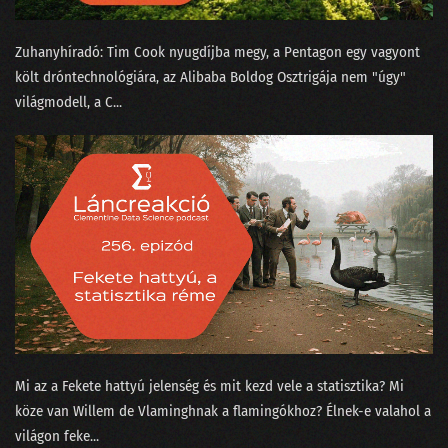
133 - A ChatGPT csak beszél, de akarni nem tud
Zuhanyhíradó: ⁠Tim Cook nyugdíjba megy⁠, a Pentagon egy vagyont
132 - A podcasterek szoftverterméket tesztelnek
költ dróntechnológiára⁠⁠, az Alibaba Boldog Osztrigája⁠⁠ nem "úgy"
világmodell, a C...
131 - A képzőművész, az MI és a giccsfestők
130 - Mihez kezdjünk a Nobel-díjasainkkal?
129 - Szélhámos szakértők az MI körül
128 - Hol áll hazánk az MI-világlistán?
127 - Ügyfélszolgálat vagy profitorientált időhúzás?
126 - Béla beindul az OSINT-ra!
125 - MI is csak emberek vagyunk!
Mi az a ⁠Fekete hattyú jelenség⁠ és mit kezd vele a statisztika? Mi
124 - Munkahelyi románcot fogott a csalásdetektor
köze van Willem de Vlamingh⁠⁠nak a flamingókhoz? Élnek-e valahol a
világon feke...
123 - Döntéshozó drónok és legyőzött vadászpilóták