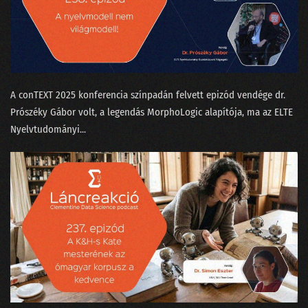
A conTEXT 2025 konferencia színpadán felvett epizód vendége dr.
Prószéky Gábor⁠⁠ volt, a legendás MorphoLogic alapítója, ma az ELTE
Nyelvtudományi...