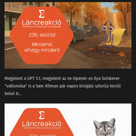
Megjelent a GPT 5.1⁠, megjelent az ex-OpenAI-os ⁠Ilya Sutskever
"vallomása"⁠ is a Sam Altman pár napos kirúgási sztorija körüli
belső tr...