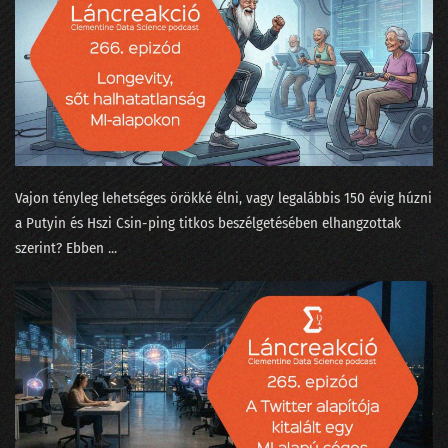
221 - Mindenki sír: EU-s cégek, az amerikai tanárok és a Grok userek
220 - Becsukták a Pocketet, Gyuri tombol!
219 - Az év válsága a benchmarkok körül forog
218 - Claude, avagy az Anthropic alkotmányos költségei
217 - Az elszaródás törvénye az MI-re is lecsap
Vajon tényleg lehetséges örökké élni, vagy legalábbis 150 évig húzni
216 - A szerkesztőség a BusinessFesten téblábol
a Putyin és Hszi Csin-ping titkos beszélgetésében elhangzottak
szerint? Ebben ...
215 - Érdemes-e a Google MI-hez fordulni bármivel?
214 - Elveszi-e az MI a munkánk után az életünk értelmét is?
213 - dataSTREAM 2025
212 - Miért nem érünk rá savazni az LLM-et?
211 - A Nagy Párbaj: egymásnak eresztettük a Google-t és a Perplexityt