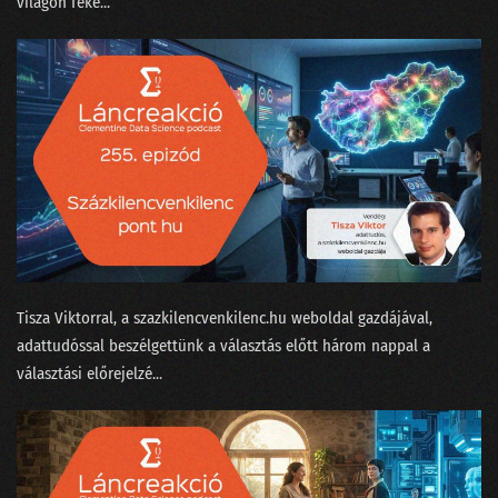
világon feke...
133 - A ChatGPT csak beszél, de akarni nem tud
132 - A podcasterek szoftverterméket tesztelnek
131 - A képzőművész, az MI és a giccsfestők
130 - Mihez kezdjünk a Nobel-díjasainkkal?
129 - Szélhámos szakértők az MI körül
128 - Hol áll hazánk az MI-világlistán?
127 - Ügyfélszolgálat vagy profitorientált időhúzás?
Tisza Viktorral⁠, a ⁠szazkilencvenkilenc.hu⁠ weboldal gazdájával,
adattudóssal beszélgettünk a választás előtt három nappal a
126 - Béla beindul az OSINT-ra!
választási előrejelzé...
125 - MI is csak emberek vagyunk!
124 - Munkahelyi románcot fogott a csalásdetektor
123 - Döntéshozó drónok és legyőzött vadászpilóták