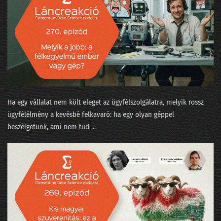
253 - Az agentic két éven belül bedönti a világot
252 - Írjanak-e AI-jal beadandót a műegyetemisták?
251 - A Minerva súlyozást finomított
250 - Járnak-e pszichiáterhez a lusta LLM-ek?
249 - Okoska és a hét prompt
Ha egy vállalat nem költ eleget az ügyfélszolgálatra, melyik rossz
ügyfélélmény a kevésbé felkavaró: ha egy olyan géppel
248 - Szédült ügynökök irodaszerte
beszélgetünk, ami nem tud ...
247 - Tücsök és bogár és Moltbook
246 - Fejlesszünk szoftvert szoftverrel!
245 - Adásunkat megszakítjuk... egy közvéleménykutatással!
244 - 5+1 téveszme az AI-ról