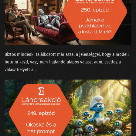
090 - Egy igazán magyar hangasszisztens!
089 - 2022 megkapja a magáét!
088 - Elhozza-e a Vizzu az adatelemzés paradigmaváltását?
087 - Miért épít magyar nyelvi korpuszt egy nagybank?
086 - Csalásfelsimerés és egy programozó NAV-elnök
Biztos mindenki találkozott már azzal a jelenséggel, hogy a modell
butulni kezd, vagy nem hajlandó alapos választ adni, esetleg a
085 - Mondandónk 20%-a tartalmazza az okosság 80%-át?
válasz helyett a ...
084 - A tíz legnagyobb data science bullshit
083 - Nicolas Cage és Kína nagy GDP-csalása
082 - Halott sztárok és kitalált dobosok a zeneiparban
081 - A Python alkalmatlan data science-re!
080 - Tiszta adat márpedig nincs!