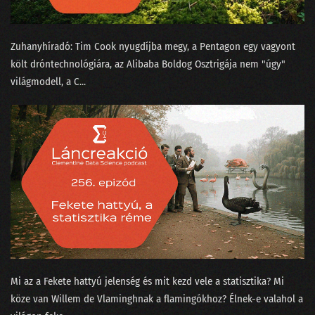
144 - Dataracing Gáspár Csabával
Zuhanyhíradó: ⁠Tim Cook nyugdíjba megy⁠, a Pentagon egy vagyont
143 - Az MI megérkezett a porszívókba is!
költ dróntechnológiára⁠⁠, az Alibaba Boldog Osztrigája⁠⁠ nem "úgy"
142 - Mivel tölti a napját egy matematikus?
világmodell, a C...
141 - 2024 az áram éve lesz?
140 - 2023 a valóságérzékelésünk fekete lukában
139 - Egy magyar adattudós Sandokan nyomában
138 - Az új Mad Maxtől a milicista haláláig
137 - Hol voltak a leglazább sales-es állások 2023-ban?
136 - Matekos mémek magyar módra
135 - Lesz-e jövőre MI generálta sláger? - A State-of-AI jelentés
Mi az a ⁠Fekete hattyú jelenség⁠ és mit kezd vele a statisztika? Mi
köze van Willem de Vlamingh⁠⁠nak a flamingókhoz? Élnek-e valahol a
134 - ChatGPT-cunami a conTEXT 2023-on