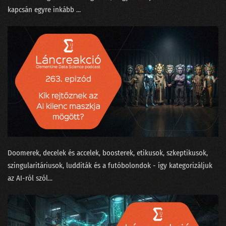
199 - Baráti szárnyasokkal Kína ellen avagy harci repülés az AI korában
kapcsán egyre inkább ...
198 - A DeepSeek az új ChatGPT?
197 - A sofőrt leckéztető Tesla esete az autonómiával
196 - Mit keres a Big Tech Donald Trump hátsójában?
195 - Az USA-ban nem érdemes mérnöknek tanulni a H-1B miatt?
194 - Miért nem innováció a zoknigyűjtő robotporszívó?
193 - 2025: Csókolom, AGI van? Lesz!
192 - 2024 a meglódulás és kijózanodás éve
Doomerek, decelek és accelek, boosterek, etikusok, szkeptikusok,
szingularitáriusok, ludditák és a futóbolondok - így kategorizáljuk
191 - Az újgenerációs adattudós
az AI-ról szól...
190 - Prospero, Shakespeare és a longtail modell
189 - Pulzusvarianciával a horkolás nyomában