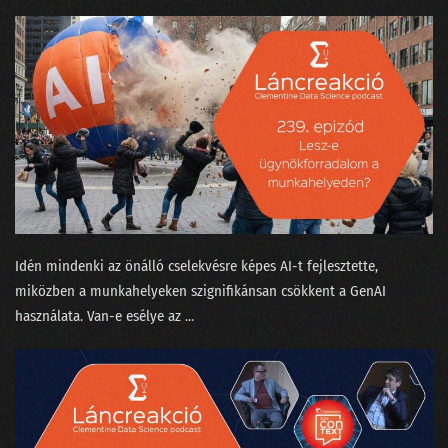
02. Az MI üveggömbje
01. Humanoid robotok
Idén mindenki az önálló cselekvésre képes AI-t fejlesztette,
miközben a munkahelyeken szignifikánsan csökkent a GenAI
használata. Van-e esélye az ...