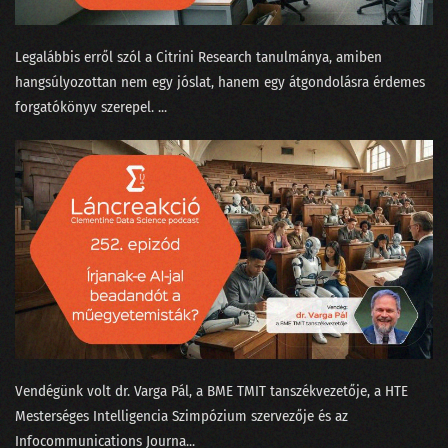
111 - Mennyit keres egy ChatGPT-idomár?
Legalábbis erről szól a Citrini Research ⁠tanulmánya, amiben
110 - Ki kicsoda a Nagy ChatGPT-aggódásban?
hangsúlyozottan nem egy jóslat, hanem egy átgondolásra érdemes
forgatókönyv szerepel. ...
109 - Beszélgetés a skynetezésről a dataSTREAM-en
108 - Sztochasztikus papagáj vagy Terminator?
107 - A magyar nagymester szemmel ismer fel madárhangokat
106 - Az IBM és a német-görög filozófusok focimeccse
105 - Nyelvcsapások és a digitális gyarmatosítás
104 - Tavaszi zuhanyhíradó
103 - A legújabb data science címkék kiakasztják a bullshit-métert
Vendégünk volt ⁠dr. Varga Pál⁠, a BME TMIT tanszékvezetője, a ⁠HTE
102 - Felszikrázott az AGI a GPT-4-ben
Mesterséges Intelligencia Szimpózium⁠ szervezője és az
Infocommunications Journa...
101 - Hülyék-e az MI-startupok?