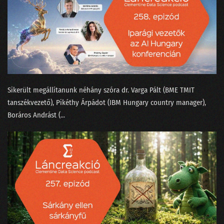
155 - A konzumidiotizmus találkozása az MI-vel
154 - Fogunk-e mindnyájan venni atyáskodó elektromos autókat?
153 - A háromtest probléma a Netflixen
152 - Hogyan tanítjuk meg egy chatbotnak, hogy befogja a száját?
Sikerült megállítanunk néhány szóra ⁠dr. Varga Pál⁠t (BME TMIT
151 - Bukott Tesla és halott Lou Reed
tanszékvezető), Pikéthy Árpád⁠⁠ot (IBM Hungary country manager),
⁠Boráros András⁠t (...
150 - Megszabadulunk-e a SORA-val a hollywoodi színészektől?
149 - A világnak kellenek a bullshit melók!
148 - Mitől hagyja abba a ChatGPT a hallucinálást?
147 - A véleménykutatás jól van, pedig zombik tépik
146 - Mi köze Taylor Swiftnek a Nagy Nyelvi Modellekhez?
145 - Van-e még jövője a közvéleménykutatásnak?