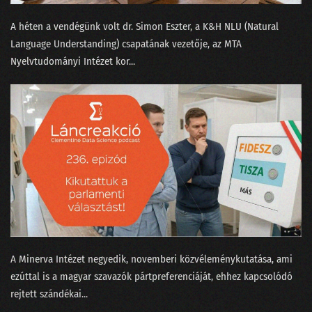
A héten a vendégünk volt ⁠dr. Simon Eszter,⁠ a K&H NLU (Natural
Language Understanding) csapatának vezetője, az MTA
Nyelvtudományi Intézet kor...
A Minerva Intézet negyedik, novemberi közvéleménykutatása, ami
ezúttal is a magyar szavazók pártpreferenciáját, ehhez kapcsolódó
rejtett szándékai...