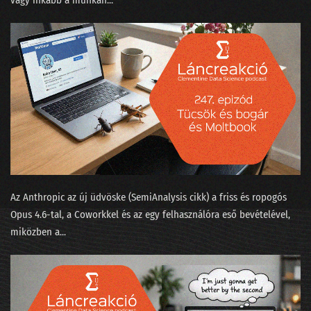
vagy inkább a munkah...
068 - Gépi tanulás a kiállítóteremben
067 - Mókusvakítás-e a hiperperszonalizáció?
066 - A Nagy Gravity-exit
065 - MNB Fintech jelentés
064 - A maciddal beszélgetsz inkább, vagy LaMDÁ-val?
063 - A nagy cicabűnöző, mint általános MI
062 - Halott színészek hamis videókban
Az Anthropic az új üdvöske (SemiAnalysis cikk⁠) a friss és ropogós
061 - Az AI hőse és egy robot fényképezőgép nélkül
Opus 4.6-tal, a Coworkkel és az ⁠egy felhasználóra eső bevételével⁠,
miközben a...
060 - Felesleges AI és a hasznos szuperappok
059 - Yang Győző: nyelvi modellek
058 - Élőzés a dataSTREAM 2022 konferencián