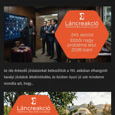
035 - Értelem és érzelem és algoritmus
034 - Mennyi baja van egy adatjogásznak az adattudósokkal?
33. NLP kerekasztal a conTEXT 2021 konferencián
32. Az otthonmunkáról szóló gigakutatás platóni szépsége
31. Regulázzuk meg a Facebookot!
30. Süti-apokalipszis a konferencián
29. Hányféleképpen lehet igent mondani?
Az ide évkezdő jóslatainkat beleszőttük a 193. adásban elhangzott
tavalyi jóslatok áttekintésébe, és közben Gyuri jó sok mindenre
28. Okoswhisky egy jó MI-sakkpartihoz?
mondta azt, hogy...
27. Humánus-e a személyzetis az adatbányában?
26. Média-értés adat-alapon, vagy miért podcastolunk?
25. Válogatáskazetták a Spotify korából