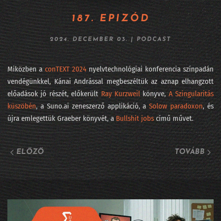
264 - Fújhatja-e a pápa az AI morális passzátszelét?
187. EPIZÓD
263 - Kik rejtőznek az AI kilenc maszkja mögött?
2024. DECEMBER 03.
|
PODCAST
262 - Lehet, hogy mégsem mennek csődbe a frontlaborok?
Miközben a
conTEXT 2024
nyelvtechnológiai konferencia színpadán
261 - Viszlát LLM, jönnek a világmodellek
vendégünkkel, Kánai Andrással megbeszéltük az aznap elhangzott
előadások jó részét, előkerült
Ray Kurzweil
könyve,
A Szingularitás
260 - DataSTREAM 2026 - ha nem jöttél el
küszöbén
, a Suno.ai zeneszerző applikáció, a
Solow paradoxon
, és
újra emlegettük Graeber könyvét, a
Bullshit jobs
című művet.
259 - Fehérgalléros vérfürdő elnapolva?
258 - Iparági vezetők az AI Hungary konferencián
ELŐZŐ
TOVÁBB
257 - Sárkány ellen sárkányfű
#256 - Fekete hattyú, a statisztika réme
#255 - Százkilencvenkilenc pont hu
254 - Meglepetés e költemény