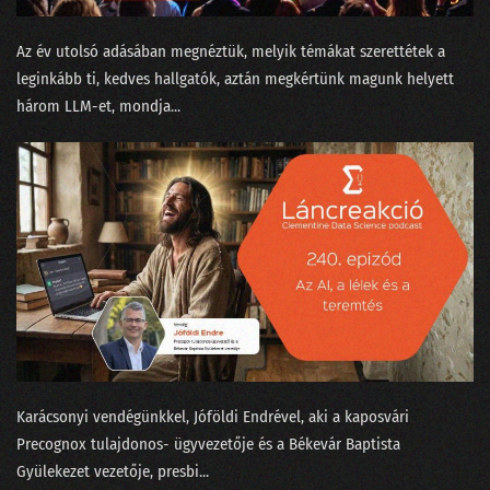
13. Vetélkedők fenegyerekéből az adattudósok kezesbáránya lett Watson
Az év utolsó adásában megnéztük, melyik témákat szerettétek a
12. Nem elég robotnak lenni, annak is kell látszani!
leginkább ti, kedves hallgatók, aztán megkértünk magunk helyett
három LLM-et, mondja...
11. Amikor szembejön a valóság és nem finomkodik
10. Meztelenek és holtak az adattudományban
09. Transformerek a bullshit-generálás szolgálatában
08. Csokit az ikreknek, pontot a szépeknek!
07. A legpontosabb óra az, ami egy helyben áll
06. Mindenki álljon az egyik kapufa mellé!
05. Kecskét vagy Jaguárt?
Karácsonyi vendégünkkel, Jóföldi Endrével, aki a kaposvári
04. A történetmesélő adatvizualizáció
⁠Precognox⁠ tulajdonos- ügyvezetője és a Békevár Baptista
Gyülekezet⁠⁠ vezetője, presbi...
03. Mindenki tapogat