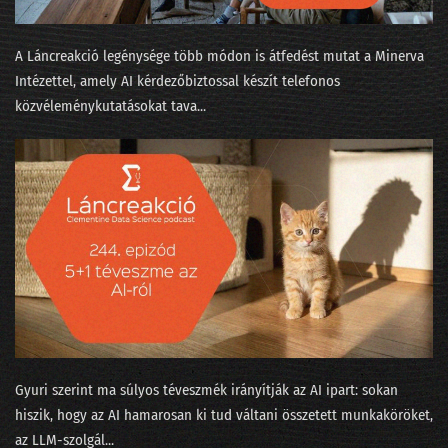
046 - Több-e reklámnál a metaverzum?
045 - Mi köze a szitakötő agyának az automatizált programozáshoz?
A Láncreakció legénysége több módon is átfedést mutat a Minerva
Intézettel, amely AI kérdezőbiztossal készít telefonos
044 - Elemző nirvána vagy alapfokú szabadúszás?
közvéleménykutatásokat tava...
043 - Hány adatprojekt szakítja át a célszalagot?
042 - Téli időszámítás az MI-naptárban
041 - Mit láttunk a kristálygömbben?
040 - Évvége, bambulás, világbéke
039 - Az adatbányászok moziba mennek
038 - Hydroinfo és cica-mining
037 - Nők az adatbányában
Gyuri szerint ma súlyos téveszmék irányítják az AI ipart: sokan
hiszik, hogy az AI hamarosan ki tud váltani összetett munkaköröket,
036 - Mesterséges apácaviccek és a fizika természetes szépsége
az LLM-szolgál...