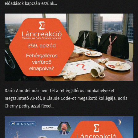
előadások kapcsán eszünk...
166 - Egri Botond, a logónyomozó
165 - Beszántja-e az MI az adattudományt?
164 - Apple AI vagy mindmeghalunk?
163 - A fogalmatlan maharadzsa és a Manhattan terv
162 - Megtalálta-e Gyula az adatbázisok lelkét?
161 - Google, OpenAI vagy a matektanár Taylor Swift
160 - Vesszünk össze a ChatGPT-n!
Dario Amodei már nem fél a fehérgalléros munkahelyeket
159 - Nagy megmondások a dataSTREAM 2024 farvizén
megszüntető AI-tól⁠, a Claude Code-ot megalkotó kollégája, ⁠Boris
Cherny pedig azzal flexel⁠...
158 - Bál volt az Operában, BASIC-ben
157 - Robotkapitányok a rumoshordón ülve
156 - Nem csak Budapestről indulhatnak világcégek