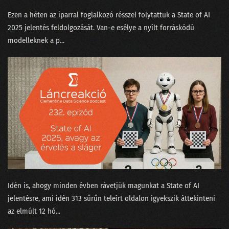
Ezen a héten az iparral foglalkozó résszel folytattuk a ⁠State of AI
2025⁠ jelentés feldolgozását. Van-e esélye a nyílt forráskódú
modelleknek a p...
Idén is, ahogy minden évben rávetjük magunkat a ⁠State of AI⁠
jelentésre, ami idén 313 sűrűn teleírt oldalon igyekszik áttekinteni
az elmúlt 12 hó...