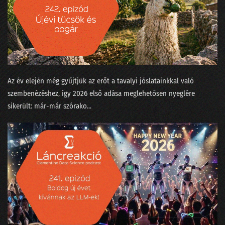
24. Néha az adatelemzők is szemészetre viszik a fájó fogú beteget
23. Mikortól gyűlölik meg a matekot a gyerekek?
22. Kinek higgyünk - jövőkutatók vagy laikusok?
21. Trágya vagy olaj?
Az év elején még gyűjtjük az erőt a tavalyi jóslatainkkal való
20. Ne mássz fára, mert elüt a villamos
szembenézéshez, így 2026 első adása meglehetősen nyeglére
sikerült: már-már szórako...
19. Szárnyalj szabadon, szép adattudósom!
18. Magyarázzuk az MI bizonyítványát
17. Nekünk minden egyformán popzene?
16. A falevél-számlálás hitelesítése és a Coelho-i mosoly
15. Gólok, árvizek és lórúgások
14. A hangok a nadrágzsebünkben mindent tudnak az a4-es méretéről