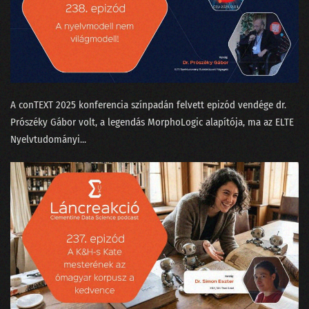
A conTEXT 2025 konferencia színpadán felvett epizód vendége dr.
Prószéky Gábor⁠⁠ volt, a legendás MorphoLogic alapítója, ma az ELTE
Nyelvtudományi...