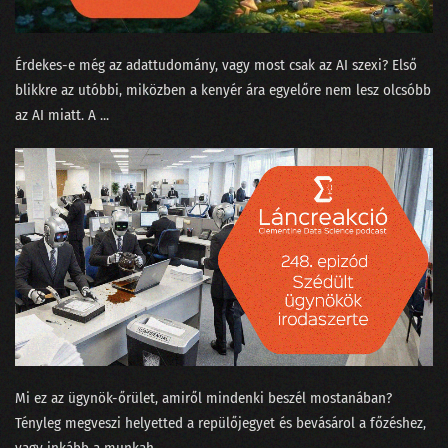
079 - Az MI háborúba ment
078 - Üzenet a liftből
Érdekes-e még az adattudomány, vagy most csak az AI szexi? Első
077 - Természettudományt a magaskultúrába?
blikkre az utóbbi, miközben a kenyér ára egyelőre nem lesz olcsóbb
az AI miatt. A ...
076 - Állást keresel? Vigyázz mit hirdetsz a Jófogáson!
075 - A MI királyunk nem olyan!
074 - Lesz-e vihar a meteorológiában?
073 - Meddig lesz még a focilabda gömbölyű?
072 - Gloria in Excel
071 - Ada Lovelace, az első programozó nő
070 - Történetmesélés adatvizualizációval
Mi ez az ügynök-őrület, amiről mindenki beszél mostanában?
069 - Mekkora az adatértés minimuma?
Tényleg megveszi helyetted a repülőjegyet és bevásárol a főzéshez,