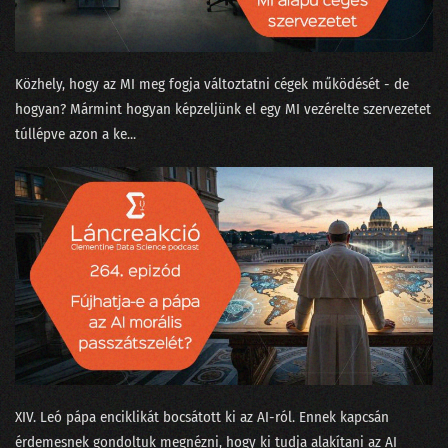
210 - Olajcsere nélkül a fekete doboz is tönremegy
209 - Tényleg a nagy nyelvi modell okozza majd a klímakatasztrófát?
Közhely, hogy az MI meg fogja változtatni cégek működését - de
208 - Covid-számok, Harari és a ChatGPT
hogyan? Mármint hogyan képzeljünk el egy MI vezérelte szervezetet
207 - Kit ver át az emberszabású ChatGPT?
túllépve azon a ke...
206 - Sam Altmannak izgalmas az élete
205 - Muszáj minden nagyvállalatnak bevezetni az MI-t?
204 - A hallucináció nem hallucinogén!
203 - A popzene már régen AI alapú?
202 - A fogkrém buktatja le a csapatösszevonást?
201 - Pillanatfelvétel az ChatGPT nevű csatatérről
XIV. Leó pápa enciklikát bocsátott ki⁠⁠ az AI-ról. Ennek kapcsán
200 - Az elmúlt kétszáz adás legnagyobb megfejtései egy helyen!
érdemesnek gondoltuk megnézni, hogy ki tudja alakítani az AI