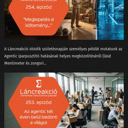
122 - Kézműves hamburgert minden zenerajongónak?
121 - Történetek Adatországból
120 - Most akkor a Facebook tényleg nem is veszélyes a társadalomra?
119 - Virtuális valótlanság?
A Láncreakció ötödik születésnapján személyes példát mutatunk az
Agentic iparpusztító hatásának helyes megközelítéséről (lásd
118 - Krézi hírek, avagy rácsodálkozunk a világra
Mentimeter és zongori...
117 - Kell-e gyorstalpalt szakértőnek a lineáris regresszió?
116 - Elveszi-e az AutoML a munkánkat?
115 - Kit nevezhetünk MI szakértőnek?
114 - Nagy Nyári Salátaörvény
113 - Podcastfesztivál az adattudós szemüvegén át
112 - Boldog szülinapot, Clementine!