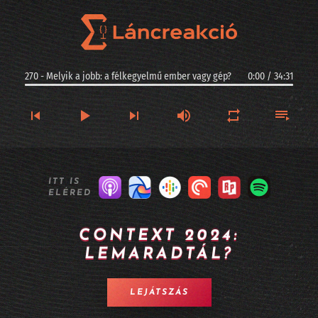
270 - Melyik a jobb: a félkegyelmű ember vagy gép?
0:00
/
34:31
270 - Melyik a jobb: a félkegyelmű ember vagy gép?
ITT IS
ELÉRED
269 - Kis magyar szuverenitás: ez a Racka - II. rész
268 - Kis magyar szuverenitás: ez a Racka - I. rész
CONTEXT 2024:
LEMARADTÁL?
267 - Argentinában jogi személyiséget kaphatnak az AI-vezette cégek?
266 - Longevity, sőt halhatatlanság MI-alapokon
LEJÁTSZÁS
265 - A Twitter alapítója kitalált egy MI alapú céges szervezetet