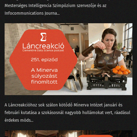
Mesterséges Intelligencia Szimpózium⁠ szervezője és az
100 - Ezt is megértük!
Infocommunications Journa...
099 - A KDNuggets és az örök amatőr orosz bölcs
098 - A GPT alapú keresők forradalmat hoznak
097 - Az igazság a Covid statisztikák körül
096 - Elvirát felköszöntötték névnapja alkalmából
095 - Elmetrükkök a prezentáció tudományában
094 - Kifényeztük a tavalyi kristálygömbünket!
093 - Így működik a ChatGPT
A Láncreakcióhoz sok szálon kötődő Minerva Intézet⁠⁠ januári⁠⁠ és
februári⁠⁠ kutatása a szokásosnál nagyobb hullámokat vert, ráadásul
092 - MI-tél helyett MI-nyár lett 2022-ben
érdekes ⁠móds...
091 - Önvezető babakocsi és intelligens sütő Las Vegasban