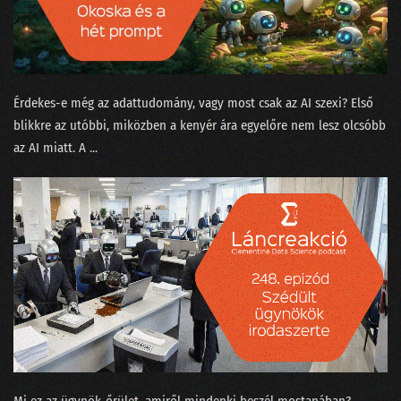
079 - Az MI háborúba ment
078 - Üzenet a liftből
077 - Természettudományt a magaskultúrába?
Érdekes-e még az adattudomány, vagy most csak az AI szexi? Első
076 - Állást keresel? Vigyázz mit hirdetsz a Jófogáson!
blikkre az utóbbi, miközben a kenyér ára egyelőre nem lesz olcsóbb
az AI miatt. A ...
075 - A MI királyunk nem olyan!
074 - Lesz-e vihar a meteorológiában?
073 - Meddig lesz még a focilabda gömbölyű?
072 - Gloria in Excel
071 - Ada Lovelace, az első programozó nő
070 - Történetmesélés adatvizualizációval
069 - Mekkora az adatértés minimuma?