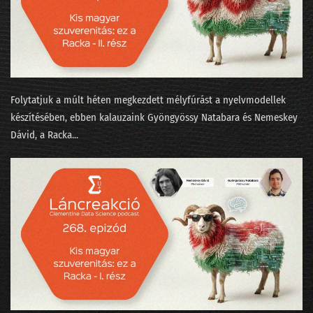
243 - Ebből még nagy probléma lesz 2026-ban!
242 - Újévi tücsök és bogár
241 - Boldog új évet kívánnak az LLM-ek!
240 - Az AI, a lélek és a Teremtés
Folytatjuk a múlt héten megkezdett mélyfúrást a nyelvmodellek
239 - Lesz-e ügynökforradalom a munkahelyeden?
készítésében, ebben kalauzaink ⁠Gyöngyössy Natabara⁠⁠ és ⁠⁠Nemeskey
Dávid⁠⁠, a ⁠Racka...
238 - A nyelvmodell nem világmodell!
237 - A K&H-s Kate mesterének az ómagyar korpusz a kedvence
236 - Kikutattuk a parlamenti választást!
235 - Mindenki elhagy mindent
234 - Nyulak leszünk vagy macskák munka nélkül?
233 - State of AI 2025 / 2 - Valami megmozdult a pénztárcákban