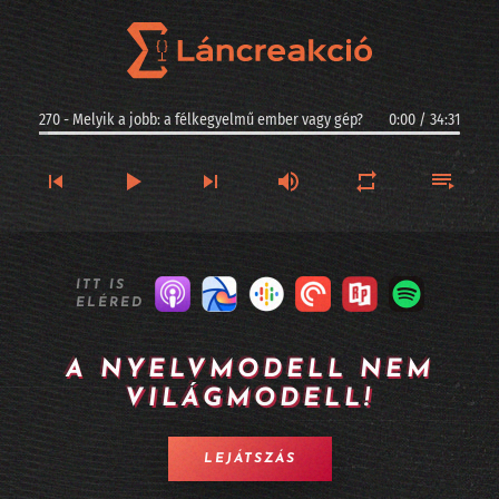
270 - Melyik a jobb: a félkegyelmű ember vagy gép?
0:00
/
34:31
270 - Melyik a jobb: a félkegyelmű ember vagy gép?
ITT IS
ELÉRED
269 - Kis magyar szuverenitás: ez a Racka - II. rész
268 - Kis magyar szuverenitás: ez a Racka - I. rész
A NYELVMODELL NEM
VILÁGMODELL!
267 - Argentinában jogi személyiséget kaphatnak az AI-vezette cégek?
266 - Longevity, sőt halhatatlanság MI-alapokon
LEJÁTSZÁS
265 - A Twitter alapítója kitalált egy MI alapú céges szervezetet