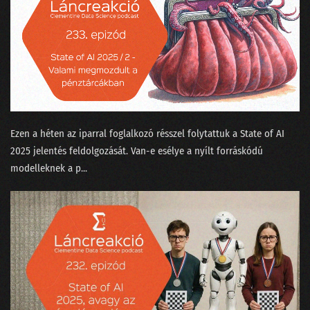
Ezen a héten az iparral foglalkozó résszel folytattuk a ⁠State of AI
2025⁠ jelentés feldolgozását. Van-e esélye a nyílt forráskódú
modelleknek a p...