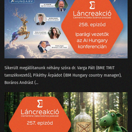
155 - A konzumidiotizmus találkozása az MI-vel
154 - Fogunk-e mindnyájan venni atyáskodó elektromos autókat?
153 - A háromtest probléma a Netflixen
152 - Hogyan tanítjuk meg egy chatbotnak, hogy befogja a száját?
151 - Bukott Tesla és halott Lou Reed
Sikerült megállítanunk néhány szóra ⁠dr. Varga Pál⁠t (BME TMIT
150 - Megszabadulunk-e a SORA-val a hollywoodi színészektől?
tanszékvezető), Pikéthy Árpád⁠⁠ot (IBM Hungary country manager),
149 - A világnak kellenek a bullshit melók!
⁠Boráros András⁠t (...
148 - Mitől hagyja abba a ChatGPT a hallucinálást?
147 - A véleménykutatás jól van, pedig zombik tépik
146 - Mi köze Taylor Swiftnek a Nagy Nyelvi Modellekhez?
145 - Van-e még jövője a közvéleménykutatásnak?