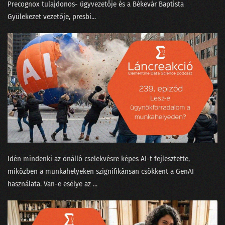
⁠Precognox⁠ tulajdonos- ügyvezetője és a Békevár Baptista
02. Az MI üveggömbje
Gyülekezet⁠⁠ vezetője, presbi...
01. Humanoid robotok
Idén mindenki az önálló cselekvésre képes AI-t fejlesztette,
miközben a munkahelyeken szignifikánsan csökkent a GenAI
használata. Van-e esélye az ...