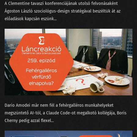
A Clementine tavaszi konferenciájának utolsó felvonásaként
166 - Egri Botond, a logónyomozó
⁠Ágoston László⁠ szociológus-design stratégával beszéltük át az
előadások kapcsán eszünk...
165 - Beszántja-e az MI az adattudományt?
164 - Apple AI vagy mindmeghalunk?
163 - A fogalmatlan maharadzsa és a Manhattan terv
162 - Megtalálta-e Gyula az adatbázisok lelkét?
161 - Google, OpenAI vagy a matektanár Taylor Swift
160 - Vesszünk össze a ChatGPT-n!
159 - Nagy megmondások a dataSTREAM 2024 farvizén
Dario Amodei már nem fél a fehérgalléros munkahelyeket
158 - Bál volt az Operában, BASIC-ben
megszüntető AI-tól⁠, a Claude Code-ot megalkotó kollégája, ⁠Boris
157 - Robotkapitányok a rumoshordón ülve
Cherny pedig azzal flexel⁠...
156 - Nem csak Budapestről indulhatnak világcégek