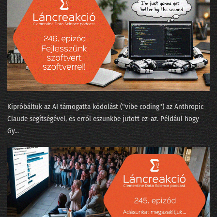
057 - Quora.com barangolás a gépi tanulás körül
056 - Tikk Domonkos: Az ajánlórendszer-üzlet
055 - A gépi tanulás algoritmusai
054 - Tényleg, milyen nagy a Big Data?
053 - Tikk Domonkos: a Gravity-sztori
052 - Boldog születésnap
Kipróbáltuk az AI támogatta kódolást ("⁠vibe coding⁠") az Anthropic
Claude segítségével, és erről eszünkbe jutott ez-az. Például hogy
051 - A híres hibahatár, ami sokkal nagyobb
Gy...
050 - Így számoljuk meg az elveszett lovagi történeteket
049 - Nevek nyomában
048 - Texas hold'em
047 - Dr. Watsonnak új gazdája lesz