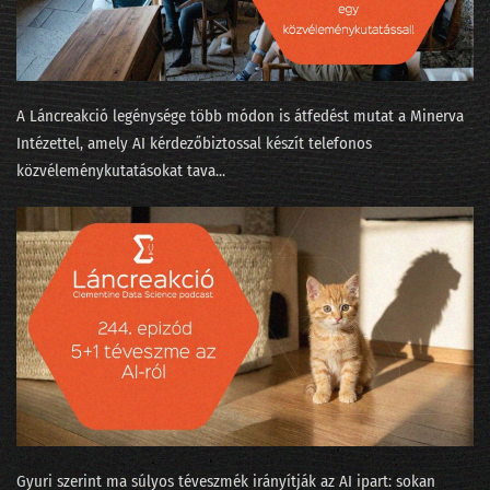
046 - Több-e reklámnál a metaverzum?
045 - Mi köze a szitakötő agyának az automatizált programozáshoz?
044 - Elemző nirvána vagy alapfokú szabadúszás?
A Láncreakció legénysége több módon is átfedést mutat a Minerva
Intézettel, amely AI kérdezőbiztossal készít telefonos
043 - Hány adatprojekt szakítja át a célszalagot?
közvéleménykutatásokat tava...
042 - Téli időszámítás az MI-naptárban
041 - Mit láttunk a kristálygömbben?
040 - Évvége, bambulás, világbéke
039 - Az adatbányászok moziba mennek
038 - Hydroinfo és cica-mining
037 - Nők az adatbányában
036 - Mesterséges apácaviccek és a fizika természetes szépsége
Gyuri szerint ma súlyos téveszmék irányítják az AI ipart: sokan