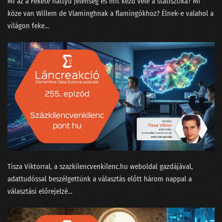
Mi az a ⁠Fekete hattyú jelenség⁠ és mit kezd vele a statisztika? Mi
köze van Willem de Vlamingh⁠⁠nak a flamingókhoz? Élnek-e valahol a
133 - A ChatGPT csak beszél, de akarni nem tud
világon feke...
132 - A podcasterek szoftverterméket tesztelnek
131 - A képzőművész, az MI és a giccsfestők
130 - Mihez kezdjünk a Nobel-díjasainkkal?
129 - Szélhámos szakértők az MI körül
128 - Hol áll hazánk az MI-világlistán?
127 - Ügyfélszolgálat vagy profitorientált időhúzás?
126 - Béla beindul az OSINT-ra!
Tisza Viktorral⁠, a ⁠szazkilencvenkilenc.hu⁠ weboldal gazdájával,
125 - MI is csak emberek vagyunk!
adattudóssal beszélgettünk a választás előtt három nappal a
választási előrejelzé...
124 - Munkahelyi románcot fogott a csalásdetektor
123 - Döntéshozó drónok és legyőzött vadászpilóták