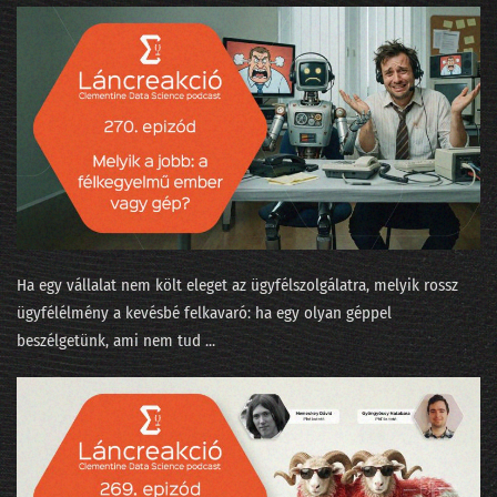
253 - Az agentic két éven belül bedönti a világot
252 - Írjanak-e AI-jal beadandót a műegyetemisták?
251 - A Minerva súlyozást finomított
250 - Járnak-e pszichiáterhez a lusta LLM-ek?
249 - Okoska és a hét prompt
248 - Szédült ügynökök irodaszerte
Ha egy vállalat nem költ eleget az ügyfélszolgálatra, melyik rossz
ügyfélélmény a kevésbé felkavaró: ha egy olyan géppel
247 - Tücsök és bogár és Moltbook
beszélgetünk, ami nem tud ...
246 - Fejlesszünk szoftvert szoftverrel!
245 - Adásunkat megszakítjuk... egy közvéleménykutatással!
244 - 5+1 téveszme az AI-ról