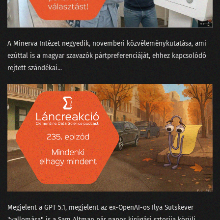
A Minerva Intézet negyedik, novemberi közvéleménykutatása, ami
ezúttal is a magyar szavazók pártpreferenciáját, ehhez kapcsolódó
rejtett szándékai...
Megjelent a GPT 5.1⁠, megjelent az ex-OpenAI-os ⁠Ilya Sutskever
"vallomása"⁠ is a Sam Altman pár napos kirúgási sztorija körüli