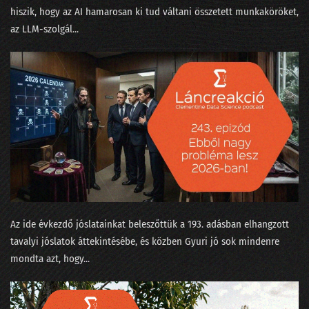
hiszik, hogy az AI hamarosan ki tud váltani összetett munkaköröket,
035 - Értelem és érzelem és algoritmus
az LLM-szolgál...
034 - Mennyi baja van egy adatjogásznak az adattudósokkal?
33. NLP kerekasztal a conTEXT 2021 konferencián
32. Az otthonmunkáról szóló gigakutatás platóni szépsége
31. Regulázzuk meg a Facebookot!
30. Süti-apokalipszis a konferencián
29. Hányféleképpen lehet igent mondani?
28. Okoswhisky egy jó MI-sakkpartihoz?
Az ide évkezdő jóslatainkat beleszőttük a 193. adásban elhangzott
27. Humánus-e a személyzetis az adatbányában?
tavalyi jóslatok áttekintésébe, és közben Gyuri jó sok mindenre
mondta azt, hogy...
26. Média-értés adat-alapon, vagy miért podcastolunk?
25. Válogatáskazetták a Spotify korából