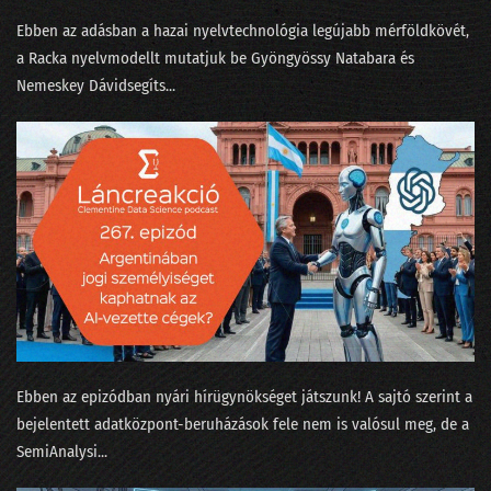
232 - State of AI 2025, avagy az érvelés a sláger
Ebben az adásban a hazai nyelvtechnológia legújabb mérföldkövét,
231 - Amikor üvölteni tudnál az AI miatt
a ⁠Racka⁠ nyelvmodellt mutatjuk be ⁠Gyöngyössy Natabara⁠ és
⁠Nemeskey Dávid⁠segíts...
230 - Elhozza-e a Zero Click korát a lakossági AI?
229 - A Meta miért dózerol le egy félkész adatközpontot?
228 - Arcra érkezés egy puhább leszállópályán
227 - Eljön-e a 100%-os munkanélküliség?
226 - Az LLM eltörli a népítéletet és a beandandó dolgozatokat?
225 - Van-e AI az LLM-en túl?
224 - Mindenki az AI lufiról beszél, jön a durranás?
Ebben az epizódban nyári hírügynökséget játszunk! A sajtó szerint a
223 - Szemfényvesztés és fifika-verseny az MI világában
bejelentett adatközpont-beruházások fele nem is valósul meg, de a
⁠SemiAnalysi...
222 - Minervával a Szingli Unikornis Part felé