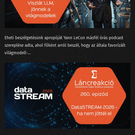
177 - Ki tanította a ChatGPT-t beszélgetni?
176 - Van-e kilincs a Komplex Rendszerek Tanszékén?
175 - Aprópénzre váltott LLM, ahogy a nagyok képzelik
Eheti beszélgetésünk apropóját ⁠Yann LeCun⁠ másfél órás ⁠podcast
174 - Bayesiánus hajókatasztrófa és az USA elnökválasztása
szereplése⁠ adta, ahol főként arról beszél, hogy az általa favorizált
világmodell-...
173 - EESZT - Adathorror és a hosszú élet záloga egyszerre
172 - Benzinvér és villanyroller
171 - Karrierváltás a növényi tej hiánya miatt?
170 - A milliárdos matematikus, aki nem hordott zoknit
169 - Az önprogramozó coder-segéd és a technobióták
168 - Agyunkra megy a Neuralink
167 - Rossz-e a világ legjobb AI jogszabálya?