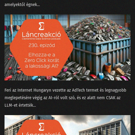
amelyektől égnek...
Feri az ⁠Internet Hungaryn⁠ vezette az AdTech termet és legnagyobb
meglepetésére végig az AI-ról volt szó, és ez alatt nem CSAK az
LLM-et értették...