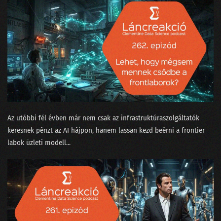
188 - Ludditák a szerverteremben
187 - conTEXT 2024: Lemaradtál?
186 - A hétköznapi problémák MI után sírnak
185 - Politikusok és hekkerek a State of AI második részében
184 - A State of AI tanulmány idén is megéri a pénzét
183 - Radikális MI-optimizmus vagy kígyóolaj-szindróma?
Az utóbbi fél évben már nem csak az infrastruktúraszolgáltatók
182 - MI szakértők a szőnyeg legszélén
keresnek pénzt az AI hájpon, hanem lassan kezd beérni a frontier
labok üzleti modell...
181 - Milyen Nobel-díjat kapjon egy MI-kutató?
180 - Az önkiszolgáló kasszáktól a csöves emberi tudatig
179 - Konferenciák édes titkai
178 - Entrópia: a káoszért rimánkodó világ