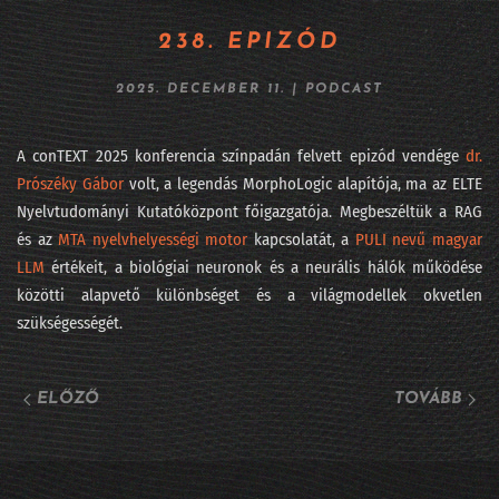
264 - Fújhatja-e a pápa az AI morális passzátszelét?
238. EPIZÓD
263 - Kik rejtőznek az AI kilenc maszkja mögött?
2025. DECEMBER 11.
|
PODCAST
262 - Lehet, hogy mégsem mennek csődbe a frontlaborok?
A conTEXT 2025 konferencia színpadán felvett epizód vendége
dr.
261 - Viszlát LLM, jönnek a világmodellek
Prószéky Gábor⁠
⁠ volt, a legendás MorphoLogic alapítója, ma az ELTE
Nyelvtudományi Kutatóközpont főigazgatója. Megbeszéltük a RAG
260 - DataSTREAM 2026 - ha nem jöttél el
és az ⁠
MTA nyelvhelyességi motor⁠
kapcsolatát, a ⁠
PULI nevű magyar
LLM⁠
értékeit, a biológiai neuronok és a neurális hálók működése
259 - Fehérgalléros vérfürdő elnapolva?
közötti alapvető különbséget és a világmodellek okvetlen
258 - Iparági vezetők az AI Hungary konferencián
szükségességét.
257 - Sárkány ellen sárkányfű
ELŐZŐ
TOVÁBB
#256 - Fekete hattyú, a statisztika réme
#255 - Százkilencvenkilenc pont hu
254 - Meglepetés e költemény