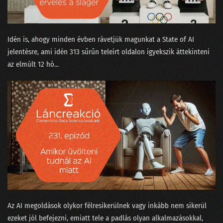
Idén is, ahogy minden évben rávetjük magunkat a ⁠State of AI⁠
jelentésre, ami idén 313 sűrűn teleírt oldalon igyekszik áttekinteni
az elmúlt 12 hó...
Az AI megoldások olykor félresikerülnek vagy inkább nem sikerül
ezeket jól befejezni, emiatt tele a padlás olyan alkalmazásokkal,