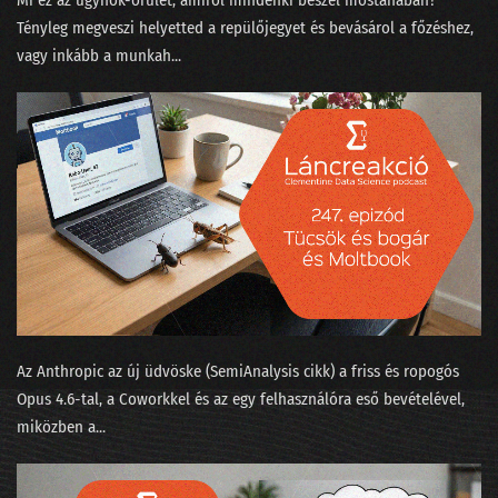
Mi ez az ügynök-őrület, amiről mindenki beszél mostanában?
068 - Gépi tanulás a kiállítóteremben
Tényleg megveszi helyetted a repülőjegyet és bevásárol a főzéshez,
067 - Mókusvakítás-e a hiperperszonalizáció?
vagy inkább a munkah...
066 - A Nagy Gravity-exit
065 - MNB Fintech jelentés
064 - A maciddal beszélgetsz inkább, vagy LaMDÁ-val?
063 - A nagy cicabűnöző, mint általános MI
062 - Halott színészek hamis videókban
061 - Az AI hőse és egy robot fényképezőgép nélkül
Az Anthropic az új üdvöske (SemiAnalysis cikk⁠) a friss és ropogós
060 - Felesleges AI és a hasznos szuperappok
Opus 4.6-tal, a Coworkkel és az ⁠egy felhasználóra eső bevételével⁠,
059 - Yang Győző: nyelvi modellek
miközben a...
058 - Élőzés a dataSTREAM 2022 konferencián