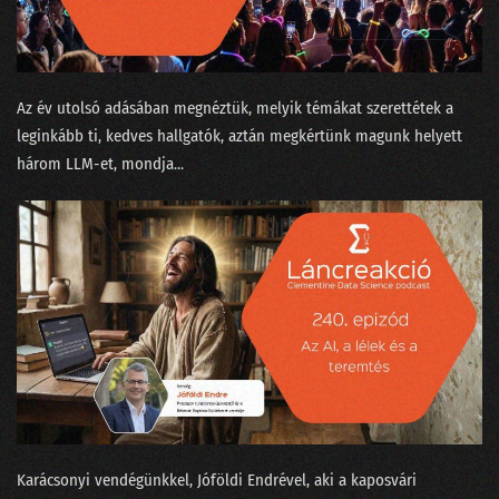
13. Vetélkedők fenegyerekéből az adattudósok kezesbáránya lett Watson
12. Nem elég robotnak lenni, annak is kell látszani!
Az év utolsó adásában megnéztük, melyik témákat szerettétek a
11. Amikor szembejön a valóság és nem finomkodik
leginkább ti, kedves hallgatók, aztán megkértünk magunk helyett
10. Meztelenek és holtak az adattudományban
három LLM-et, mondja...
09. Transformerek a bullshit-generálás szolgálatában
08. Csokit az ikreknek, pontot a szépeknek!
07. A legpontosabb óra az, ami egy helyben áll
06. Mindenki álljon az egyik kapufa mellé!
05. Kecskét vagy Jaguárt?
04. A történetmesélő adatvizualizáció
Karácsonyi vendégünkkel, Jóföldi Endrével, aki a kaposvári
03. Mindenki tapogat