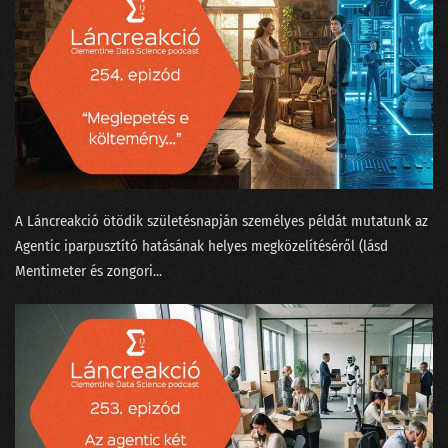
122 - Kézműves hamburgert minden zenerajongónak?
121 - Történetek Adatországból
120 - Most akkor a Facebook tényleg nem is veszélyes a társadalomra?
119 - Virtuális valótlanság?
118 - Krézi hírek, avagy rácsodálkozunk a világra
A Láncreakció ötödik születésnapján személyes példát mutatunk az
117 - Kell-e gyorstalpalt szakértőnek a lineáris regresszió?
Agentic iparpusztító hatásának helyes megközelítéséről (lásd
Mentimeter és zongori...
116 - Elveszi-e az AutoML a munkánkat?
115 - Kit nevezhetünk MI szakértőnek?
114 - Nagy Nyári Salátaörvény
113 - Podcastfesztivál az adattudós szemüvegén át
112 - Boldog szülinapot, Clementine!