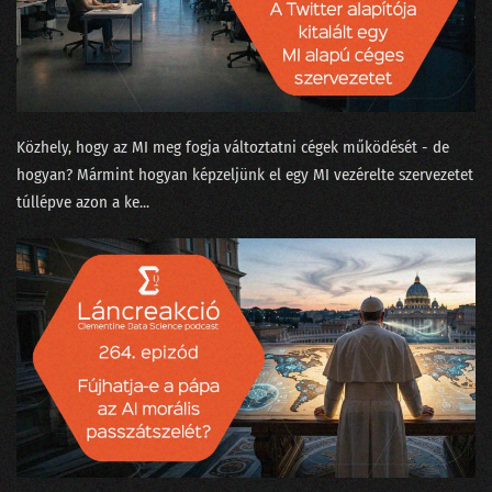
210 - Olajcsere nélkül a fekete doboz is tönremegy
209 - Tényleg a nagy nyelvi modell okozza majd a klímakatasztrófát?
208 - Covid-számok, Harari és a ChatGPT
207 - Kit ver át az emberszabású ChatGPT?
Közhely, hogy az MI meg fogja változtatni cégek működését - de
hogyan? Mármint hogyan képzeljünk el egy MI vezérelte szervezetet
206 - Sam Altmannak izgalmas az élete
túllépve azon a ke...
205 - Muszáj minden nagyvállalatnak bevezetni az MI-t?
204 - A hallucináció nem hallucinogén!
203 - A popzene már régen AI alapú?
202 - A fogkrém buktatja le a csapatösszevonást?
201 - Pillanatfelvétel az ChatGPT nevű csatatérről
200 - Az elmúlt kétszáz adás legnagyobb megfejtései egy helyen!