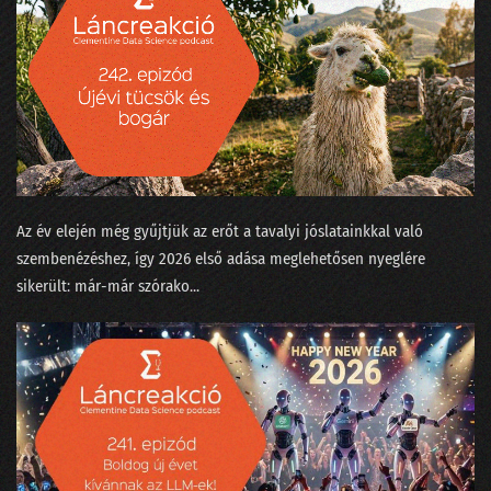
24. Néha az adatelemzők is szemészetre viszik a fájó fogú beteget
23. Mikortól gyűlölik meg a matekot a gyerekek?
22. Kinek higgyünk - jövőkutatók vagy laikusok?
21. Trágya vagy olaj?
20. Ne mássz fára, mert elüt a villamos
Az év elején még gyűjtjük az erőt a tavalyi jóslatainkkal való
19. Szárnyalj szabadon, szép adattudósom!
szembenézéshez, így 2026 első adása meglehetősen nyeglére
sikerült: már-már szórako...
18. Magyarázzuk az MI bizonyítványát
17. Nekünk minden egyformán popzene?
16. A falevél-számlálás hitelesítése és a Coelho-i mosoly
15. Gólok, árvizek és lórúgások
14. A hangok a nadrágzsebünkben mindent tudnak az a4-es méretéről