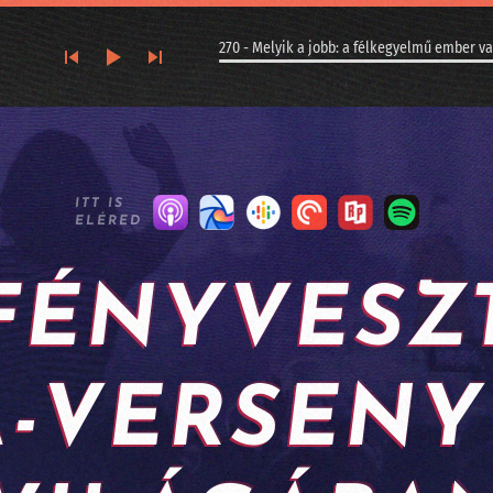
270 - Melyik a jobb: a félkegyelmű ember v
270 - Melyik a jobb: a félkegyelmű ember vagy gép?
269 - Kis magyar szuverenitás: ez a Racka - II. rész
ITT IS
ELÉRED
268 - Kis magyar szuverenitás: ez a Racka - I. rész
267 - Argentinában jogi személyiséget kaphatnak az AI-v
FÉNYVESZT
266 - Longevity, sőt halhatatlanság MI-alapokon
265 - A Twitter alapítója kitalált egy MI alapú céges szer
A-VERSENY
264 - Fújhatja-e a pápa az AI morális passzátszelét?
263 - Kik rejtőznek az AI kilenc maszkja mögött?