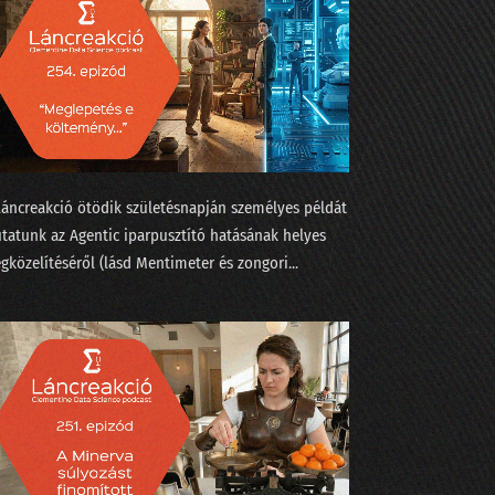
Láncreakció ötödik születésnapján személyes példát
tatunk az Agentic iparpusztító hatásának helyes
gközelítéséről (lásd Mentimeter és zongori...
 helyen!
 az AI korában