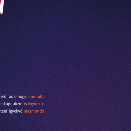
N
?
zetői oda, hogy
a morális
llamkapitalizmus
legyőzi-e
űteni igyekvő
megmondó