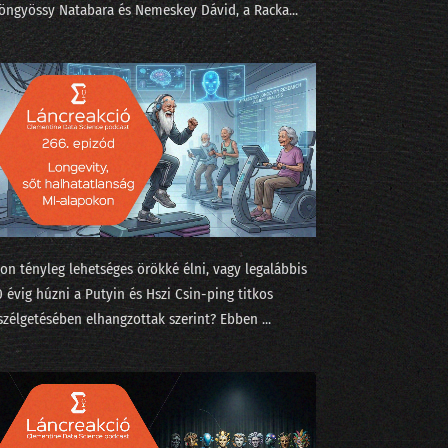
öngyössy Natabara⁠⁠ és ⁠⁠Nemeskey Dávid⁠⁠, a ⁠Racka...
dvence
jon tényleg lehetséges örökké élni, vagy legalábbis
0 évig húzni a Putyin és Hszi Csin-ping titkos
cákban
szélgetésében elhangzottak szerint? Ebben ...