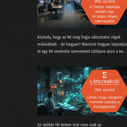
Közhely, hogy az MI meg fogja változtatni cégek
működését - de hogyan? Mármint hogyan képzeljü
el egy MI vezérelte szervezetet túllépve azon a ke...
Az utóbbi fél évben már nem csak az