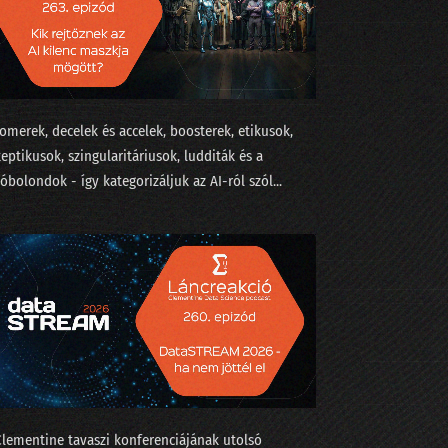
omerek, decelek és accelek, boosterek, etikusok,
atokat?
keptikusok, szingularitáriusok, ludditák és a
tóbolondok - így kategorizáljuk az AI-ról szól...
Grok userek
Clementine tavaszi konferenciájának utolsó