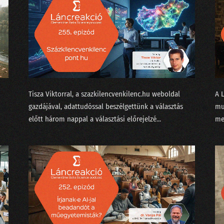
207 - Kit ver át az emberszabású ChatGPT?
206 - Sam Altmannak izgalmas az élete
205 - Muszáj minden nagyvállalatnak bevezetni az MI-t?
204 - A hallucináció nem hallucinogén!
203 - A popzene már régen AI alapú?
Tisza Viktorral⁠, a ⁠szazkilencvenkilenc.hu⁠ weboldal
A 
gazdájával, adattudóssal beszélgettünk a választás
mu
202 - A fogkrém buktatja le a csapatösszevonást?
előtt három nappal a választási előrejelzé...
me
201 - Pillanatfelvétel az ChatGPT nevű csatatérről
200 - Az elmúlt kétszáz adás legnagyobb megfejtései egy
199 - Baráti szárnyasokkal Kína ellen avagy harci repülés
198 - A DeepSeek az új ChatGPT?
197 - A sofőrt leckéztető Tesla esete az autonómiával