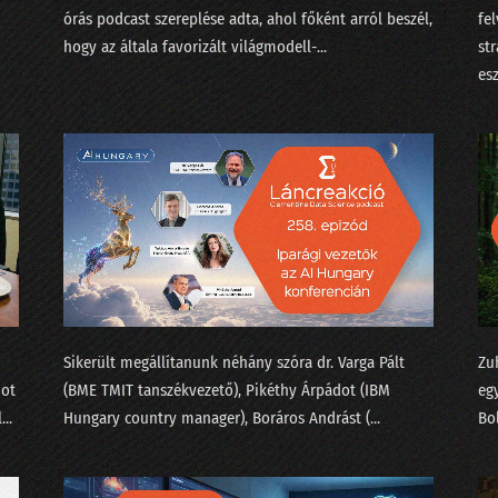
órás ⁠podcast szereplése⁠ adta, ahol főként arról beszél,
fe
218 - Claude, avagy az Anthropic alkotmányos költségei
hogy az általa favorizált világmodell-...
st
217 - Az elszaródás törvénye az MI-re is lecsap
esz
216 - A szerkesztőség a BusinessFesten téblábol
215 - Érdemes-e a Google MI-hez fordulni bármivel?
214 - Elveszi-e az MI a munkánk után az életünk értelmét 
213 - dataSTREAM 2025
212 - Miért nem érünk rá savazni az LLM-et?
211 - A Nagy Párbaj: egymásnak eresztettük a Google-t és 
Sikerült megállítanunk néhány szóra ⁠dr. Varga Pál⁠t
Zu
210 - Olajcsere nélkül a fekete doboz is tönremegy
-ot
(BME TMIT tanszékvezető), Pikéthy Árpád⁠⁠ot (IBM
eg
..
Hungary country manager), ⁠Boráros András⁠t (...
Bol
209 - Tényleg a nagy nyelvi modell okozza majd a klímak
208 - Covid-számok, Harari és a ChatGPT