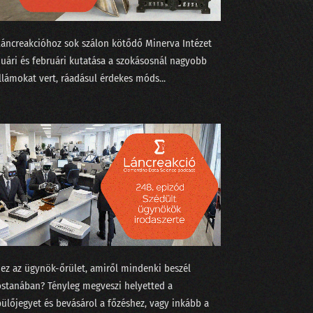
Láncreakcióhoz sok szálon kötődő Minerva Intézet⁠⁠
 miatt?
uári⁠⁠ és februári⁠⁠ kutatása a szokásosnál nagyobb
llámokat vert, ráadásul érdekes ⁠móds...
 ez az ügynök-őrület, amiről mindenki beszél
stanában? Tényleg megveszi helyetted a
pülőjegyet és bevásárol a főzéshez, vagy inkább a