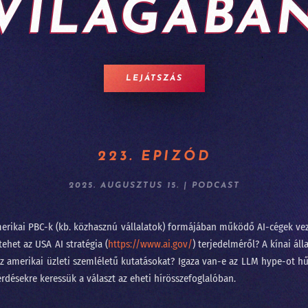
VILÁGÁBA
262 - Lehet, hogy mégsem mennek csődbe a frontlaborok
261 - Viszlát LLM, jönnek a világmodellek
260 - DataSTREAM 2026 - ha nem jöttél el
LEJÁTSZÁS
259 - Fehérgalléros vérfürdő elnapolva?
258 - Iparági vezetők az AI Hungary konferencián
257 - Sárkány ellen sárkányfű
223. EPIZÓD
#256 - Fekete hattyú, a statisztika réme
2025. AUGUSZTUS 15.
|
PODCAST
#255 - Százkilencvenkilenc pont hu
merikai PBC-k (kb. közhasznú vállalatok) formájában működő AI-cégek ve
254 - Meglepetés e költemény
 tehet az USA AI stratégia (
https://www.ai.gov/
) terjedelméről? A kínai á
253 - Az agentic két éven belül bedönti a világot
az amerikai üzleti szemléletű kutatásokat? Igaza van-e az LLM hype-ot h
érdésekre keressük a választ az eheti hírösszefoglalóban.
252 - Írjanak-e AI-jal beadandót a műegyetemisták?