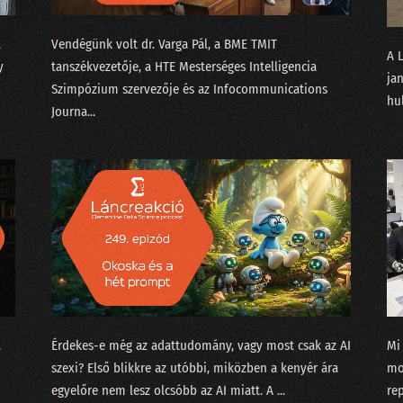
196 - Mit keres a Big Tech Donald Trump hátsójában?
,
Vendégünk volt ⁠dr. Varga Pál⁠, a BME TMIT
A 
195 - Az USA-ban nem érdemes mérnöknek tanulni a H-1B
y
tanszékvezetője, a ⁠HTE Mesterséges Intelligencia
jan
Szimpózium⁠ szervezője és az Infocommunications
194 - Miért nem innováció a zoknigyűjtő robotporszívó?
hu
Journa...
193 - 2025: Csókolom, AGI van? Lesz!
192 - 2024 a meglódulás és kijózanodás éve
191 - Az újgenerációs adattudós
190 - Prospero, Shakespeare és a longtail modell
189 - Pulzusvarianciával a horkolás nyomában
188 - Ludditák a szerverteremben
,
Érdekes-e még az adattudomány, vagy most csak az AI
Mi
187 - conTEXT 2024: Lemaradtál?
szexi? Első blikkre az utóbbi, miközben a kenyér ára
mo
egyelőre nem lesz olcsóbb az AI miatt. A ...
re
186 - A hétköznapi problémák MI után sírnak