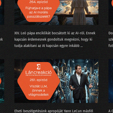
229 - A Meta miért dózerol le egy félkész adatközpontot?
228 - Arcra érkezés egy puhább leszállópályán
227 - Eljön-e a 100%-os munkanélküliség?
XIV. Leó pápa enciklikát bocsátott ki⁠⁠ az AI-ról. Ennek
Do
226 - Az LLM eltörli a népítéletet és a beandandó dolgoz
nk
kapcsán érdemesnek gondoltuk megnézni, hogy ki
sz
225 - Van-e AI az LLM-en túl?
tudja alakítani az AI kapcsán egyre inkább ...
fu
224 - Mindenki az AI lufiról beszél, jön a durranás?
223 - Szemfényvesztés és fifika-verseny az MI világában
222 - Minervával a Szingli Unikornis Part felé
221 - Mindenki sír: EU-s cégek, az amerikai tanárok és a 
220 - Becsukták a Pocketet, Gyuri tombol!
219 - Az év válsága a benchmarkok körül forog
Eheti beszélgetésünk apropóját ⁠Yann LeCun⁠ másfél
A 