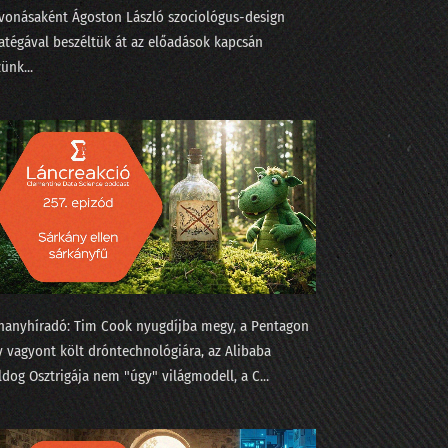
lvonásaként ⁠Ágoston László⁠ szociológus-design
ratégával beszéltük át az előadások kapcsán
ünk...
is?
a Perplexityt
hanyhíradó: ⁠Tim Cook nyugdíjba megy⁠, a Pentagon
y vagyont költ dróntechnológiára⁠⁠, az Alibaba
dog Osztrigája⁠⁠ nem "úgy" világmodell, a C...
atasztrófát?