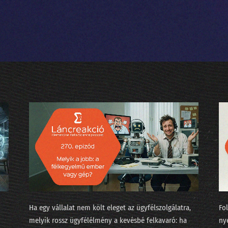
251 - A Minerva súlyozást finomított
250 - Járnak-e pszichiáterhez a lusta LLM-ek?
249 - Okoska és a hét prompt
248 - Szédült ügynökök irodaszerte
247 - Tücsök és bogár és Moltbook
246 - Fejlesszünk szoftvert szoftverrel!
245 - Adásunkat megszakítjuk... egy közvéleménykutatáss
244 - 5+1 téveszme az AI-ról
243 - Ebből még nagy probléma lesz 2026-ban!
242 - Újévi tücsök és bogár
Ha egy vállalat nem költ eleget az ügyfélszolgálatra,
Fo
241 - Boldog új évet kívánnak az LLM-ek!
melyik rossz ügyfélélmény a kevésbé felkavaró: ha
ny