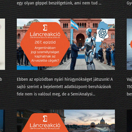
egy olyan géppel beszélgetünk, ami nem tud ...
⁠Gy
240 - Az AI, a lélek és a Teremtés
239 - Lesz-e ügynökforradalom a munkahelyeden?
238 - A nyelvmodell nem világmodell!
237 - A K&H-s Kate mesterének az ómagyar korpusz a ke
236 - Kikutattuk a parlamenti választást!
235 - Mindenki elhagy mindent
234 - Nyulak leszünk vagy macskák munka nélkül?
bb
Ebben az epizódban nyári hírügynökséget játszunk! A
Va
sajtó szerint a bejelentett adatközpont-beruházások
15
233 - State of AI 2025 / 2 - Valami megmozdult a pénztár
fele nem is valósul meg, de a ⁠SemiAnalysi...
be
232 - State of AI 2025, avagy az érvelés a sláger
231 - Amikor üvölteni tudnál az AI miatt
230 - Elhozza-e a Zero Click korát a lakossági AI?