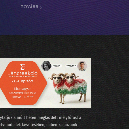
TOVÁBB
al!
lytatjuk a múlt héten megkezdett mélyfúrást a
elvmodellek készítésében, ebben kalauzaink