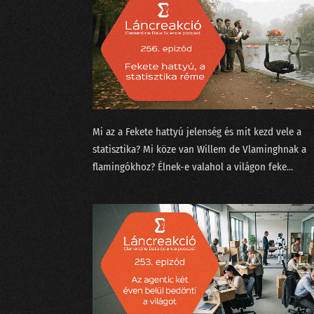
Mi az a ⁠Fekete hattyú jelenség⁠ és mit kezd vele a
statisztika? Mi köze van Willem de Vlamingh⁠⁠nak a
flamingókhoz? Élnek-e valahol a világon feke...