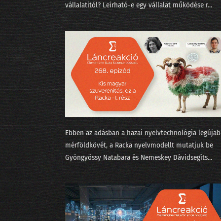
vállalatitól? Leírható-e egy vállalat működése r...
Ebben az adásban a hazai nyelvtechnológia legúja
mérföldkövét, a ⁠Racka⁠ nyelvmodellt mutatjuk be
⁠Gyöngyössy Natabara⁠ és ⁠Nemeskey Dávid⁠segíts...