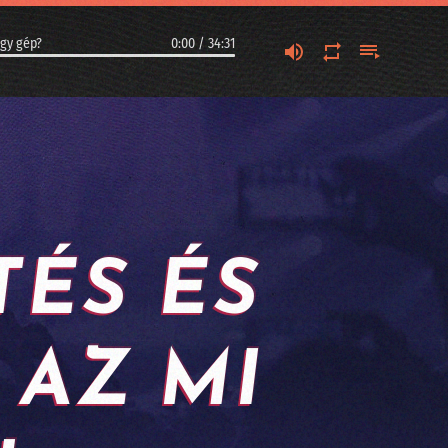
agy gép?
0:00
/
34:31
ezette cégek?
ÉS ÉS
vezetet
 AZ MI