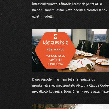
infrastruktúraszolgáltatók keresnek pénzt az AI
hájpon, hanem lassan kezd beérni a frontier labok
üzleti modell...
Dario Amodei már nem fél a fehérgalléros
munkahelyeket megszüntető AI-tól⁠, a Claude Code
megalkotó kollégája, ⁠Boris Cherny pedig azzal flexel⁠.