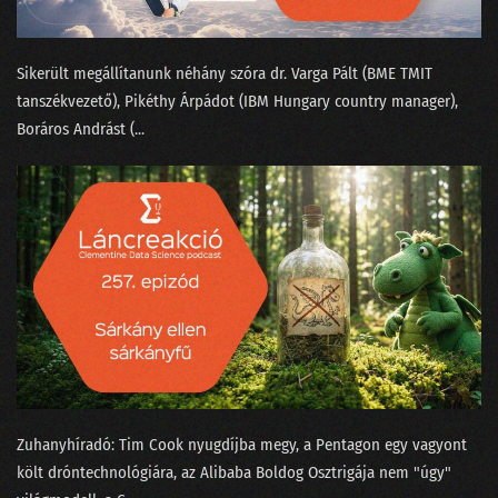
144 - Dataracing Gáspár Csabával
Sikerült megállítanunk néhány szóra ⁠dr. Varga Pál⁠t (BME TMIT
143 - Az MI megérkezett a porszívókba is!
tanszékvezető), Pikéthy Árpád⁠⁠ot (IBM Hungary country manager),
142 - Mivel tölti a napját egy matematikus?
⁠Boráros András⁠t (...
141 - 2024 az áram éve lesz?
140 - 2023 a valóságérzékelésünk fekete lukában
139 - Egy magyar adattudós Sandokan nyomában
138 - Az új Mad Maxtől a milicista haláláig
137 - Hol voltak a leglazább sales-es állások 2023-ban?
136 - Matekos mémek magyar módra
135 - Lesz-e jövőre MI generálta sláger? - A State-of-AI jelentés
Zuhanyhíradó: ⁠Tim Cook nyugdíjba megy⁠, a Pentagon egy vagyont
költ dróntechnológiára⁠⁠, az Alibaba Boldog Osztrigája⁠⁠ nem "úgy"
134 - ChatGPT-cunami a conTEXT 2023-on