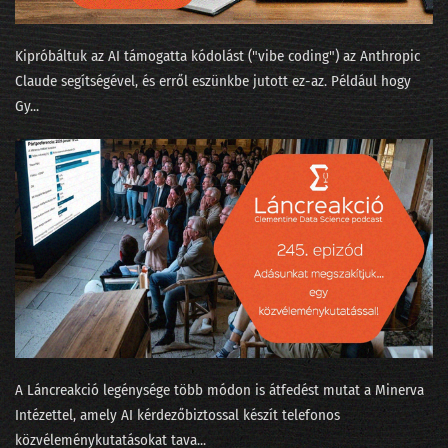
046 - Több-e reklámnál a metaverzum?
045 - Mi köze a szitakötő agyának az automatizált programozáshoz?
Kipróbáltuk az AI támogatta kódolást ("⁠vibe coding⁠") az Anthropic
Claude segítségével, és erről eszünkbe jutott ez-az. Például hogy
044 - Elemző nirvána vagy alapfokú szabadúszás?
Gy...
043 - Hány adatprojekt szakítja át a célszalagot?
042 - Téli időszámítás az MI-naptárban
041 - Mit láttunk a kristálygömbben?
040 - Évvége, bambulás, világbéke
039 - Az adatbányászok moziba mennek
038 - Hydroinfo és cica-mining
037 - Nők az adatbányában
A Láncreakció legénysége több módon is átfedést mutat a Minerva
Intézettel, amely AI kérdezőbiztossal készít telefonos
036 - Mesterséges apácaviccek és a fizika természetes szépsége
közvéleménykutatásokat tava...