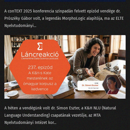
A conTEXT 2025 konferencia színpadán felvett epizód vendége dr.
Prószéky Gábor⁠⁠ volt, a legendás MorphoLogic alapítója, ma az ELTE
Nyelvtudományi...
A héten a vendégünk volt ⁠dr. Simon Eszter,⁠ a K&H NLU (Natural
Language Understanding) csapatának vezetője, az MTA
Nyelvtudományi Intézet kor...