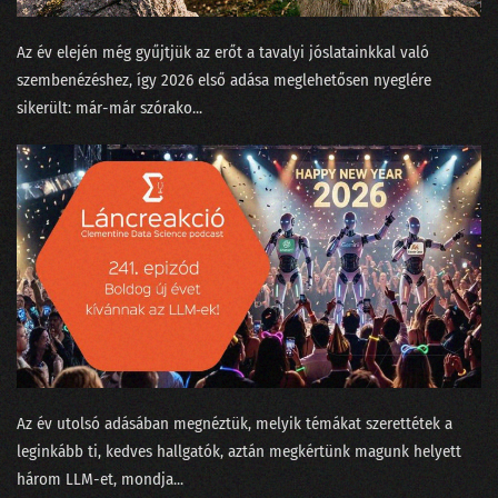
13. Vetélkedők fenegyerekéből az adattudósok kezesbáránya lett Watson
Az év elején még gyűjtjük az erőt a tavalyi jóslatainkkal való
12. Nem elég robotnak lenni, annak is kell látszani!
szembenézéshez, így 2026 első adása meglehetősen nyeglére
sikerült: már-már szórako...
11. Amikor szembejön a valóság és nem finomkodik
10. Meztelenek és holtak az adattudományban
09. Transformerek a bullshit-generálás szolgálatában
08. Csokit az ikreknek, pontot a szépeknek!
07. A legpontosabb óra az, ami egy helyben áll
06. Mindenki álljon az egyik kapufa mellé!
05. Kecskét vagy Jaguárt?
Az év utolsó adásában megnéztük, melyik témákat szerettétek a
04. A történetmesélő adatvizualizáció
leginkább ti, kedves hallgatók, aztán megkértünk magunk helyett
három LLM-et, mondja...
03. Mindenki tapogat