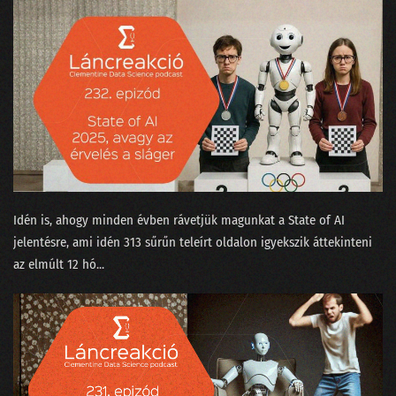
Idén is, ahogy minden évben rávetjük magunkat a ⁠State of AI⁠
jelentésre, ami idén 313 sűrűn teleírt oldalon igyekszik áttekinteni
az elmúlt 12 hó...