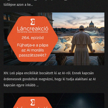
199 - Baráti szárnyasokkal Kína ellen avagy harci repülés az AI korában
túllépve azon a ke...
198 - A DeepSeek az új ChatGPT?
197 - A sofőrt leckéztető Tesla esete az autonómiával
196 - Mit keres a Big Tech Donald Trump hátsójában?
195 - Az USA-ban nem érdemes mérnöknek tanulni a H-1B miatt?
194 - Miért nem innováció a zoknigyűjtő robotporszívó?
193 - 2025: Csókolom, AGI van? Lesz!
192 - 2024 a meglódulás és kijózanodás éve
XIV. Leó pápa enciklikát bocsátott ki⁠⁠ az AI-ról. Ennek kapcsán
érdemesnek gondoltuk megnézni, hogy ki tudja alakítani az AI
191 - Az újgenerációs adattudós
kapcsán egyre inkább ...
190 - Prospero, Shakespeare és a longtail modell
189 - Pulzusvarianciával a horkolás nyomában