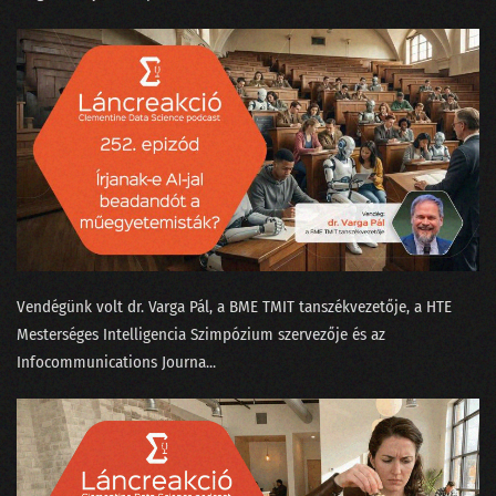
100 - Ezt is megértük!
099 - A KDNuggets és az örök amatőr orosz bölcs
098 - A GPT alapú keresők forradalmat hoznak
097 - Az igazság a Covid statisztikák körül
096 - Elvirát felköszöntötték névnapja alkalmából
095 - Elmetrükkök a prezentáció tudományában
Vendégünk volt ⁠dr. Varga Pál⁠, a BME TMIT tanszékvezetője, a ⁠HTE
094 - Kifényeztük a tavalyi kristálygömbünket!
Mesterséges Intelligencia Szimpózium⁠ szervezője és az
Infocommunications Journa...
093 - Így működik a ChatGPT
092 - MI-tél helyett MI-nyár lett 2022-ben
091 - Önvezető babakocsi és intelligens sütő Las Vegasban