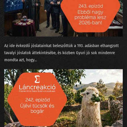
24. Néha az adatelemzők is szemészetre viszik a fájó fogú beteget
23. Mikortól gyűlölik meg a matekot a gyerekek?
22. Kinek higgyünk - jövőkutatók vagy laikusok?
21. Trágya vagy olaj?
Az ide évkezdő jóslatainkat beleszőttük a 193. adásban elhangzott
20. Ne mássz fára, mert elüt a villamos
tavalyi jóslatok áttekintésébe, és közben Gyuri jó sok mindenre
mondta azt, hogy...
19. Szárnyalj szabadon, szép adattudósom!
18. Magyarázzuk az MI bizonyítványát
17. Nekünk minden egyformán popzene?
16. A falevél-számlálás hitelesítése és a Coelho-i mosoly
15. Gólok, árvizek és lórúgások
14. A hangok a nadrágzsebünkben mindent tudnak az a4-es méretéről