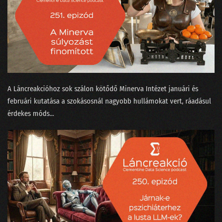
090 - Egy igazán magyar hangasszisztens!
089 - 2022 megkapja a magáét!
088 - Elhozza-e a Vizzu az adatelemzés paradigmaváltását?
087 - Miért épít magyar nyelvi korpuszt egy nagybank?
086 - Csalásfelsimerés és egy programozó NAV-elnök
A Láncreakcióhoz sok szálon kötődő Minerva Intézet⁠⁠ januári⁠⁠ és
februári⁠⁠ kutatása a szokásosnál nagyobb hullámokat vert, ráadásul
085 - Mondandónk 20%-a tartalmazza az okosság 80%-át?
érdekes ⁠móds...
084 - A tíz legnagyobb data science bullshit
083 - Nicolas Cage és Kína nagy GDP-csalása
082 - Halott sztárok és kitalált dobosok a zeneiparban
081 - A Python alkalmatlan data science-re!
080 - Tiszta adat márpedig nincs!