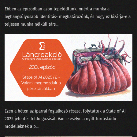
Ebben az epizódban azon tépelődtünk, miért a munka a
leghangsúlyosabb identitás- meghatározónk, és hogy ez kizárja-e a
teljesen munka nélküli társ...
Ezen a héten az iparral foglalkozó résszel folytattuk a ⁠State of AI
2025⁠ jelentés feldolgozását. Van-e esélye a nyílt forráskódú
modelleknek a p...