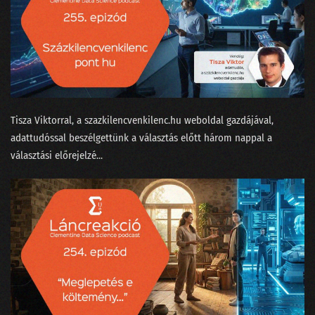
122 - Kézműves hamburgert minden zenerajongónak?
121 - Történetek Adatországból
120 - Most akkor a Facebook tényleg nem is veszélyes a társadalomra?
119 - Virtuális valótlanság?
Tisza Viktorral⁠, a ⁠szazkilencvenkilenc.hu⁠ weboldal gazdájával,
adattudóssal beszélgettünk a választás előtt három nappal a
118 - Krézi hírek, avagy rácsodálkozunk a világra
választási előrejelzé...
117 - Kell-e gyorstalpalt szakértőnek a lineáris regresszió?
116 - Elveszi-e az AutoML a munkánkat?
115 - Kit nevezhetünk MI szakértőnek?
114 - Nagy Nyári Salátaörvény
113 - Podcastfesztivál az adattudós szemüvegén át
112 - Boldog szülinapot, Clementine!