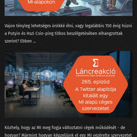
210 - Olajcsere nélkül a fekete doboz is tönremegy
209 - Tényleg a nagy nyelvi modell okozza majd a klímakatasztrófát?
Vajon tényleg lehetséges örökké élni, vagy legalábbis 150 évig húzni
208 - Covid-számok, Harari és a ChatGPT
a Putyin és Hszi Csin-ping titkos beszélgetésében elhangzottak
207 - Kit ver át az emberszabású ChatGPT?
szerint? Ebben ...
206 - Sam Altmannak izgalmas az élete
205 - Muszáj minden nagyvállalatnak bevezetni az MI-t?
204 - A hallucináció nem hallucinogén!
203 - A popzene már régen AI alapú?
202 - A fogkrém buktatja le a csapatösszevonást?
201 - Pillanatfelvétel az ChatGPT nevű csatatérről
Közhely, hogy az MI meg fogja változtatni cégek működését - de
200 - Az elmúlt kétszáz adás legnagyobb megfejtései egy helyen!
hogyan? Mármint hogyan képzeljünk el egy MI vezérelte szervezetet