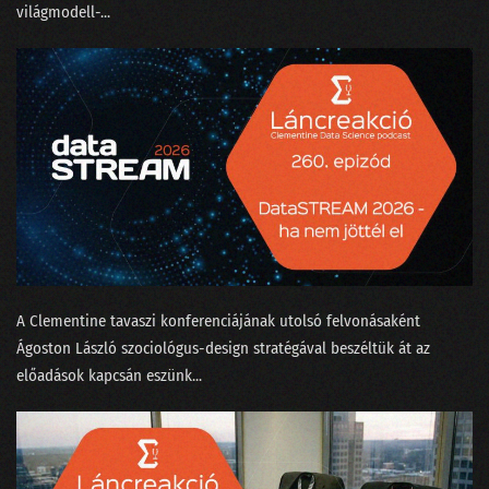
világmodell-...
166 - Egri Botond, a logónyomozó
165 - Beszántja-e az MI az adattudományt?
164 - Apple AI vagy mindmeghalunk?
163 - A fogalmatlan maharadzsa és a Manhattan terv
162 - Megtalálta-e Gyula az adatbázisok lelkét?
161 - Google, OpenAI vagy a matektanár Taylor Swift
160 - Vesszünk össze a ChatGPT-n!
A Clementine tavaszi konferenciájának utolsó felvonásaként
159 - Nagy megmondások a dataSTREAM 2024 farvizén
⁠Ágoston László⁠ szociológus-design stratégával beszéltük át az
előadások kapcsán eszünk...
158 - Bál volt az Operában, BASIC-ben
157 - Robotkapitányok a rumoshordón ülve
156 - Nem csak Budapestről indulhatnak világcégek