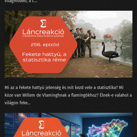
világmodell, a C...
133 - A ChatGPT csak beszél, de akarni nem tud
132 - A podcasterek szoftverterméket tesztelnek
131 - A képzőművész, az MI és a giccsfestők
130 - Mihez kezdjünk a Nobel-díjasainkkal?
129 - Szélhámos szakértők az MI körül
128 - Hol áll hazánk az MI-világlistán?
127 - Ügyfélszolgálat vagy profitorientált időhúzás?
Mi az a ⁠Fekete hattyú jelenség⁠ és mit kezd vele a statisztika? Mi
köze van Willem de Vlamingh⁠⁠nak a flamingókhoz? Élnek-e valahol a
126 - Béla beindul az OSINT-ra!
világon feke...
125 - MI is csak emberek vagyunk!
124 - Munkahelyi románcot fogott a csalásdetektor
123 - Döntéshozó drónok és legyőzött vadászpilóták