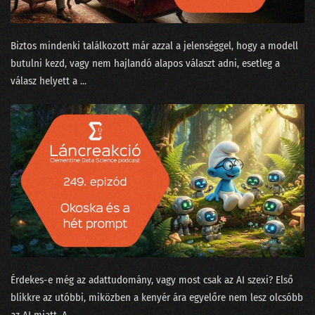
079 - Az MI háborúba ment
078 - Üzenet a liftből
Biztos mindenki találkozott már azzal a jelenséggel, hogy a modell
077 - Természettudományt a magaskultúrába?
butulni kezd, vagy nem hajlandó alapos választ adni, esetleg a
válasz helyett a ...
076 - Állást keresel? Vigyázz mit hirdetsz a Jófogáson!
075 - A MI királyunk nem olyan!
074 - Lesz-e vihar a meteorológiában?
073 - Meddig lesz még a focilabda gömbölyű?
072 - Gloria in Excel
071 - Ada Lovelace, az első programozó nő
070 - Történetmesélés adatvizualizációval
Érdekes-e még az adattudomány, vagy most csak az AI szexi? Első
069 - Mekkora az adatértés minimuma?
blikkre az utóbbi, miközben a kenyér ára egyelőre nem lesz olcsóbb