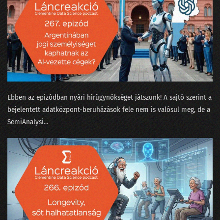
221 - Mindenki sír: EU-s cégek, az amerikai tanárok és a Grok userek
220 - Becsukták a Pocketet, Gyuri tombol!
219 - Az év válsága a benchmarkok körül forog
218 - Claude, avagy az Anthropic alkotmányos költségei
217 - Az elszaródás törvénye az MI-re is lecsap
Ebben az epizódban nyári hírügynökséget játszunk! A sajtó szerint a
216 - A szerkesztőség a BusinessFesten téblábol
bejelentett adatközpont-beruházások fele nem is valósul meg, de a
⁠SemiAnalysi...
215 - Érdemes-e a Google MI-hez fordulni bármivel?
214 - Elveszi-e az MI a munkánk után az életünk értelmét is?
213 - dataSTREAM 2025
212 - Miért nem érünk rá savazni az LLM-et?
211 - A Nagy Párbaj: egymásnak eresztettük a Google-t és a Perplexityt