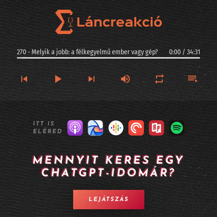
270 - Melyik a jobb: a félkegyelmű ember vagy gép?
0:00
/
34:31
270 - Melyik a jobb: a félkegyelmű ember vagy gép?
ITT IS
ELÉRED
269 - Kis magyar szuverenitás: ez a Racka - II. rész
268 - Kis magyar szuverenitás: ez a Racka - I. rész
MENNYIT KERES EGY
CHATGPT-IDOMÁR?
267 - Argentinában jogi személyiséget kaphatnak az AI-vezette cégek?
266 - Longevity, sőt halhatatlanság MI-alapokon
LEJÁTSZÁS
265 - A Twitter alapítója kitalált egy MI alapú céges szervezetet