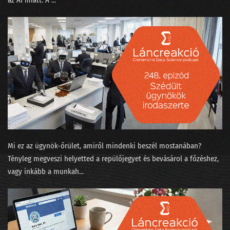
az AI miatt. A ...
068 - Gépi tanulás a kiállítóteremben
067 - Mókusvakítás-e a hiperperszonalizáció?
066 - A Nagy Gravity-exit
065 - MNB Fintech jelentés
064 - A maciddal beszélgetsz inkább, vagy LaMDÁ-val?
063 - A nagy cicabűnöző, mint általános MI
062 - Halott színészek hamis videókban
Mi ez az ügynök-őrület, amiről mindenki beszél mostanában?
061 - Az AI hőse és egy robot fényképezőgép nélkül
Tényleg megveszi helyetted a repülőjegyet és bevásárol a főzéshez,
vagy inkább a munkah...
060 - Felesleges AI és a hasznos szuperappok
059 - Yang Győző: nyelvi modellek
058 - Élőzés a dataSTREAM 2022 konferencián