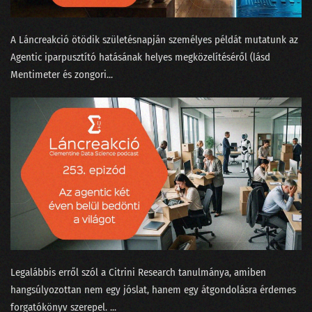
111 - Mennyit keres egy ChatGPT-idomár?
A Láncreakció ötödik születésnapján személyes példát mutatunk az
110 - Ki kicsoda a Nagy ChatGPT-aggódásban?
Agentic iparpusztító hatásának helyes megközelítéséről (lásd
Mentimeter és zongori...
109 - Beszélgetés a skynetezésről a dataSTREAM-en
108 - Sztochasztikus papagáj vagy Terminator?
107 - A magyar nagymester szemmel ismer fel madárhangokat
106 - Az IBM és a német-görög filozófusok focimeccse
105 - Nyelvcsapások és a digitális gyarmatosítás
104 - Tavaszi zuhanyhíradó
103 - A legújabb data science címkék kiakasztják a bullshit-métert
Legalábbis erről szól a Citrini Research ⁠tanulmánya, amiben
102 - Felszikrázott az AGI a GPT-4-ben
hangsúlyozottan nem egy jóslat, hanem egy átgondolásra érdemes
forgatókönyv szerepel. ...
101 - Hülyék-e az MI-startupok?