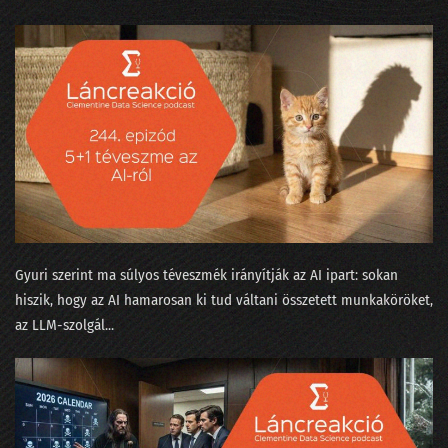
035 - Értelem és érzelem és algoritmus
034 - Mennyi baja van egy adatjogásznak az adattudósokkal?
33. NLP kerekasztal a conTEXT 2021 konferencián
32. Az otthonmunkáról szóló gigakutatás platóni szépsége
31. Regulázzuk meg a Facebookot!
30. Süti-apokalipszis a konferencián
29. Hányféleképpen lehet igent mondani?
Gyuri szerint ma súlyos téveszmék irányítják az AI ipart: sokan
hiszik, hogy az AI hamarosan ki tud váltani összetett munkaköröket,
28. Okoswhisky egy jó MI-sakkpartihoz?
az LLM-szolgál...
27. Humánus-e a személyzetis az adatbányában?
26. Média-értés adat-alapon, vagy miért podcastolunk?
25. Válogatáskazetták a Spotify korából