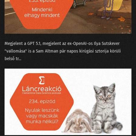
Megjelent a GPT 5.1⁠, megjelent az ex-OpenAI-os ⁠Ilya Sutskever
"vallomása"⁠ is a Sam Altman pár napos kirúgási sztorija körüli
belső tr...