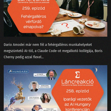
155 - A konzumidiotizmus találkozása az MI-vel
154 - Fogunk-e mindnyájan venni atyáskodó elektromos autókat?
153 - A háromtest probléma a Netflixen
152 - Hogyan tanítjuk meg egy chatbotnak, hogy befogja a száját?
Dario Amodei már nem fél a fehérgalléros munkahelyeket
151 - Bukott Tesla és halott Lou Reed
megszüntető AI-tól⁠, a Claude Code-ot megalkotó kollégája, ⁠Boris
Cherny pedig azzal flexel⁠...
150 - Megszabadulunk-e a SORA-val a hollywoodi színészektől?
149 - A világnak kellenek a bullshit melók!
148 - Mitől hagyja abba a ChatGPT a hallucinálást?
147 - A véleménykutatás jól van, pedig zombik tépik
146 - Mi köze Taylor Swiftnek a Nagy Nyelvi Modellekhez?
145 - Van-e még jövője a közvéleménykutatásnak?