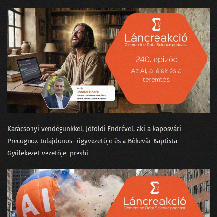
02. Az MI üveggömbje
01. Humanoid robotok
Karácsonyi vendégünkkel, Jóföldi Endrével, aki a kaposvári
⁠Precognox⁠ tulajdonos- ügyvezetője és a Békevár Baptista
Gyülekezet⁠⁠ vezetője, presbi...