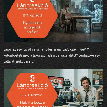
253 - Az agentic két éven belül bedönti a világot
252 - Írjanak-e AI-jal beadandót a műegyetemisták?
251 - A Minerva súlyozást finomított
250 - Járnak-e pszichiáterhez a lusta LLM-ek?
249 - Okoska és a hét prompt
Vajon az agentic AI valós fejlődési irány vagy csak hype? Mi
különbözteti meg a lakossági ágenst a vállalatitól? Leírható-e egy
248 - Szédült ügynökök irodaszerte
vállalat működése r...
247 - Tücsök és bogár és Moltbook
246 - Fejlesszünk szoftvert szoftverrel!
245 - Adásunkat megszakítjuk... egy közvéleménykutatással!
244 - 5+1 téveszme az AI-ról