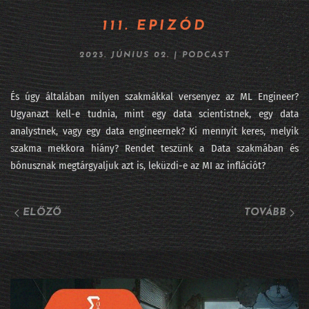
264 - Fújhatja-e a pápa az AI morális passzátszelét?
111. EPIZÓD
263 - Kik rejtőznek az AI kilenc maszkja mögött?
2023. JÚNIUS 02.
|
PODCAST
262 - Lehet, hogy mégsem mennek csődbe a frontlaborok?
És úgy általában milyen szakmákkal versenyez az ML Engineer?
261 - Viszlát LLM, jönnek a világmodellek
Ugyanazt kell-e tudnia, mint egy data scientistnek, egy data
analystnek, vagy egy data engineernek? Ki mennyit keres, melyik
260 - DataSTREAM 2026 - ha nem jöttél el
szakma mekkora hiány? Rendet teszünk a Data szakmában és
bónusznak megtárgyaljuk azt is, leküzdi-e az MI az inflációt?
259 - Fehérgalléros vérfürdő elnapolva?
258 - Iparági vezetők az AI Hungary konferencián
ELŐZŐ
TOVÁBB
257 - Sárkány ellen sárkányfű
#256 - Fekete hattyú, a statisztika réme
#255 - Százkilencvenkilenc pont hu
254 - Meglepetés e költemény