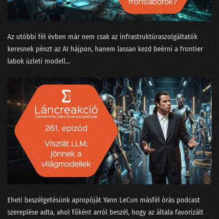
177 - Ki tanította a ChatGPT-t beszélgetni?
176 - Van-e kilincs a Komplex Rendszerek Tanszékén?
Az utóbbi fél évben már nem csak az infrastruktúraszolgáltatók
keresnek pénzt az AI hájpon, hanem lassan kezd beérni a frontier
175 - Aprópénzre váltott LLM, ahogy a nagyok képzelik
labok üzleti modell...
174 - Bayesiánus hajókatasztrófa és az USA elnökválasztása
173 - EESZT - Adathorror és a hosszú élet záloga egyszerre
172 - Benzinvér és villanyroller
171 - Karrierváltás a növényi tej hiánya miatt?
170 - A milliárdos matematikus, aki nem hordott zoknit
169 - Az önprogramozó coder-segéd és a technobióták
168 - Agyunkra megy a Neuralink
Eheti beszélgetésünk apropóját ⁠Yann LeCun⁠ másfél órás ⁠podcast
167 - Rossz-e a világ legjobb AI jogszabálya?
szereplése⁠ adta, ahol főként arról beszél, hogy az általa favorizált