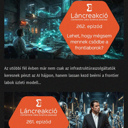
188 - Ludditák a szerverteremben
187 - conTEXT 2024: Lemaradtál?
186 - A hétköznapi problémák MI után sírnak
185 - Politikusok és hekkerek a State of AI második részében
184 - A State of AI tanulmány idén is megéri a pénzét
183 - Radikális MI-optimizmus vagy kígyóolaj-szindróma?
Az utóbbi fél évben már nem csak az infrastruktúraszolgáltatók
182 - MI szakértők a szőnyeg legszélén
keresnek pénzt az AI hájpon, hanem lassan kezd beérni a frontier
labok üzleti modell...
181 - Milyen Nobel-díjat kapjon egy MI-kutató?
180 - Az önkiszolgáló kasszáktól a csöves emberi tudatig
179 - Konferenciák édes titkai
178 - Entrópia: a káoszért rimánkodó világ