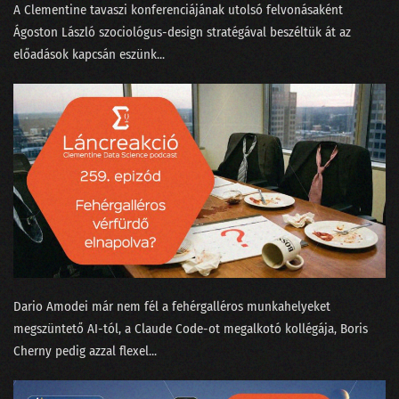
A Clementine tavaszi konferenciájának utolsó felvonásaként
166 - Egri Botond, a logónyomozó
⁠Ágoston László⁠ szociológus-design stratégával beszéltük át az
előadások kapcsán eszünk...
165 - Beszántja-e az MI az adattudományt?
164 - Apple AI vagy mindmeghalunk?
163 - A fogalmatlan maharadzsa és a Manhattan terv
162 - Megtalálta-e Gyula az adatbázisok lelkét?
161 - Google, OpenAI vagy a matektanár Taylor Swift
160 - Vesszünk össze a ChatGPT-n!
159 - Nagy megmondások a dataSTREAM 2024 farvizén
Dario Amodei már nem fél a fehérgalléros munkahelyeket
158 - Bál volt az Operában, BASIC-ben
megszüntető AI-tól⁠, a Claude Code-ot megalkotó kollégája, ⁠Boris
157 - Robotkapitányok a rumoshordón ülve
Cherny pedig azzal flexel⁠...
156 - Nem csak Budapestről indulhatnak világcégek