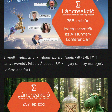
155 - A konzumidiotizmus találkozása az MI-vel
154 - Fogunk-e mindnyájan venni atyáskodó elektromos autókat?
153 - A háromtest probléma a Netflixen
152 - Hogyan tanítjuk meg egy chatbotnak, hogy befogja a száját?
151 - Bukott Tesla és halott Lou Reed
Sikerült megállítanunk néhány szóra ⁠dr. Varga Pál⁠t (BME TMIT
150 - Megszabadulunk-e a SORA-val a hollywoodi színészektől?
tanszékvezető), Pikéthy Árpád⁠⁠ot (IBM Hungary country manager),
149 - A világnak kellenek a bullshit melók!
⁠Boráros András⁠t (...
148 - Mitől hagyja abba a ChatGPT a hallucinálást?
147 - A véleménykutatás jól van, pedig zombik tépik
146 - Mi köze Taylor Swiftnek a Nagy Nyelvi Modellekhez?
145 - Van-e még jövője a közvéleménykutatásnak?