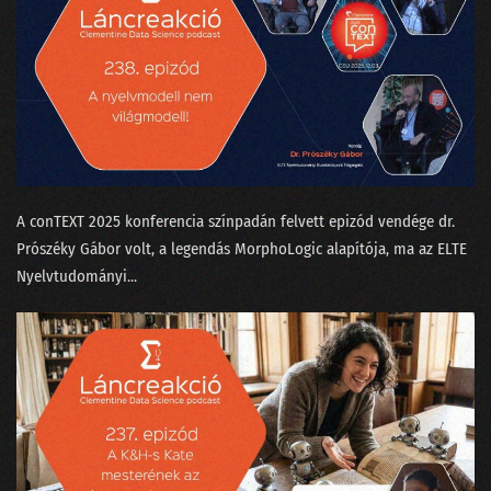
A conTEXT 2025 konferencia színpadán felvett epizód vendége dr.
Prószéky Gábor⁠⁠ volt, a legendás MorphoLogic alapítója, ma az ELTE
Nyelvtudományi...