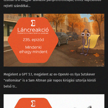
rejtett szándékai...
Megjelent a GPT 5.1⁠, megjelent az ex-OpenAI-os ⁠Ilya Sutskever
"vallomása"⁠ is a Sam Altman pár napos kirúgási sztorija körüli
belső tr...