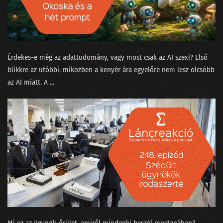
079 - Az MI háborúba ment
078 - Üzenet a liftből
077 - Természettudományt a magaskultúrába?
Érdekes-e még az adattudomány, vagy most csak az AI szexi? Első
076 - Állást keresel? Vigyázz mit hirdetsz a Jófogáson!
blikkre az utóbbi, miközben a kenyér ára egyelőre nem lesz olcsóbb
az AI miatt. A ...
075 - A MI királyunk nem olyan!
074 - Lesz-e vihar a meteorológiában?
073 - Meddig lesz még a focilabda gömbölyű?
072 - Gloria in Excel
071 - Ada Lovelace, az első programozó nő
070 - Történetmesélés adatvizualizációval
069 - Mekkora az adatértés minimuma?