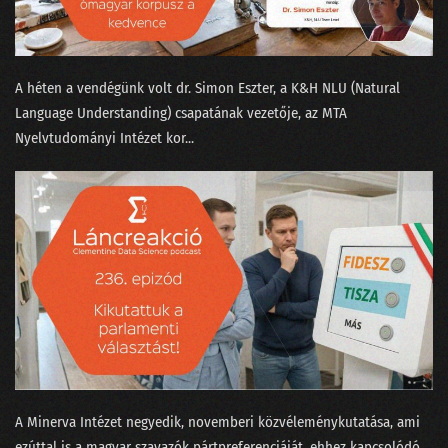
A héten a vendégünk volt ⁠dr. Simon Eszter,⁠ a K&H NLU (Natural
Language Understanding) csapatának vezetője, az MTA
Nyelvtudományi Intézet kor...
A Minerva Intézet negyedik, novemberi közvéleménykutatása, ami
ezúttal is a magyar szavazók pártpreferenciáját, ehhez kapcsolódó