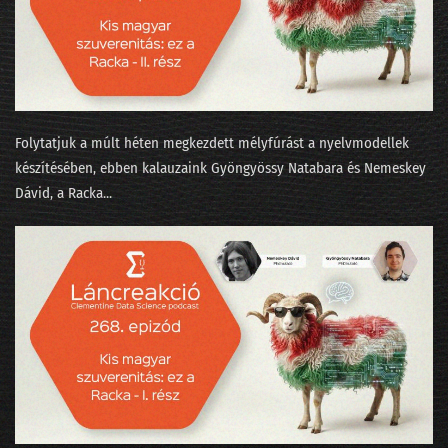
243 - Ebből még nagy probléma lesz 2026-ban!
242 - Újévi tücsök és bogár
241 - Boldog új évet kívánnak az LLM-ek!
240 - Az AI, a lélek és a Teremtés
Folytatjuk a múlt héten megkezdett mélyfúrást a nyelvmodellek
239 - Lesz-e ügynökforradalom a munkahelyeden?
készítésében, ebben kalauzaink ⁠Gyöngyössy Natabara⁠⁠ és ⁠⁠Nemeskey
Dávid⁠⁠, a ⁠Racka...
238 - A nyelvmodell nem világmodell!
237 - A K&H-s Kate mesterének az ómagyar korpusz a kedvence
236 - Kikutattuk a parlamenti választást!
235 - Mindenki elhagy mindent
234 - Nyulak leszünk vagy macskák munka nélkül?
233 - State of AI 2025 / 2 - Valami megmozdult a pénztárcákban