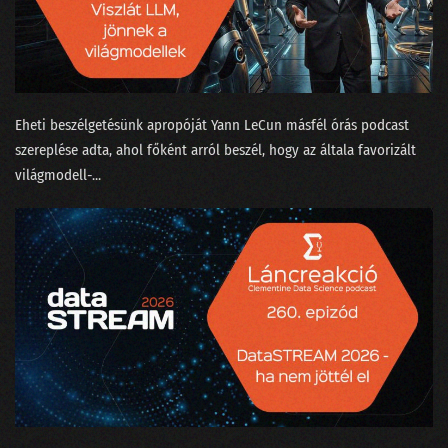
177 - Ki tanította a ChatGPT-t beszélgetni?
176 - Van-e kilincs a Komplex Rendszerek Tanszékén?
175 - Aprópénzre váltott LLM, ahogy a nagyok képzelik
Eheti beszélgetésünk apropóját ⁠Yann LeCun⁠ másfél órás ⁠podcast
174 - Bayesiánus hajókatasztrófa és az USA elnökválasztása
szereplése⁠ adta, ahol főként arról beszél, hogy az általa favorizált
világmodell-...
173 - EESZT - Adathorror és a hosszú élet záloga egyszerre
172 - Benzinvér és villanyroller
171 - Karrierváltás a növényi tej hiánya miatt?
170 - A milliárdos matematikus, aki nem hordott zoknit
169 - Az önprogramozó coder-segéd és a technobióták
168 - Agyunkra megy a Neuralink
167 - Rossz-e a világ legjobb AI jogszabálya?