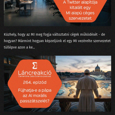
210 - Olajcsere nélkül a fekete doboz is tönremegy
209 - Tényleg a nagy nyelvi modell okozza majd a klímakatasztrófát?
208 - Covid-számok, Harari és a ChatGPT
207 - Kit ver át az emberszabású ChatGPT?
Közhely, hogy az MI meg fogja változtatni cégek működését - de
hogyan? Mármint hogyan képzeljünk el egy MI vezérelte szervezetet
206 - Sam Altmannak izgalmas az élete
túllépve azon a ke...
205 - Muszáj minden nagyvállalatnak bevezetni az MI-t?
204 - A hallucináció nem hallucinogén!
203 - A popzene már régen AI alapú?
202 - A fogkrém buktatja le a csapatösszevonást?
201 - Pillanatfelvétel az ChatGPT nevű csatatérről
200 - Az elmúlt kétszáz adás legnagyobb megfejtései egy helyen!