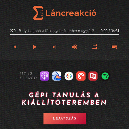
270 - Melyik a jobb: a félkegyelmű ember vagy gép?
0:00
/
34:31
270 - Melyik a jobb: a félkegyelmű ember vagy gép?
ITT IS
ELÉRED
269 - Kis magyar szuverenitás: ez a Racka - II. rész
268 - Kis magyar szuverenitás: ez a Racka - I. rész
GÉPI TANULÁS A
KIÁLLÍTÓTEREMBEN
267 - Argentinában jogi személyiséget kaphatnak az AI-vezette cégek?
266 - Longevity, sőt halhatatlanság MI-alapokon
LEJÁTSZÁS
265 - A Twitter alapítója kitalált egy MI alapú céges szervezetet