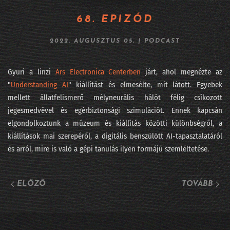
264 - Fújhatja-e a pápa az AI morális passzátszelét?
68. EPIZÓD
263 - Kik rejtőznek az AI kilenc maszkja mögött?
2022. AUGUSZTUS 05.
|
PODCAST
262 - Lehet, hogy mégsem mennek csődbe a frontlaborok?
Gyuri a linzi
Ars Electronica Centerben
járt, ahol megnézte az
261 - Viszlát LLM, jönnek a világmodellek
"
Understanding AI
" kiállítást és elmesélte, mit látott. Egyebek
mellett állatfelismerő mélyneurális hálót félig csíkozott
260 - DataSTREAM 2026 - ha nem jöttél el
jegesmedvével és egérbiztonsági szimulációt. Ennek kapcsán
elgondolkoztunk a múzeum és kiállítás közötti különbségről, a
259 - Fehérgalléros vérfürdő elnapolva?
kiállítások mai szerepéről, a digitális benszülött AI-tapasztalatáról
258 - Iparági vezetők az AI Hungary konferencián
és arról, mire is való a gépi tanulás ilyen formájú szemléltetése.
257 - Sárkány ellen sárkányfű
ELŐZŐ
TOVÁBB
#256 - Fekete hattyú, a statisztika réme
#255 - Százkilencvenkilenc pont hu
254 - Meglepetés e költemény