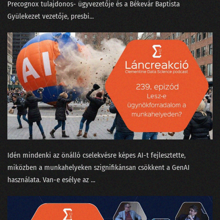
⁠Precognox⁠ tulajdonos- ügyvezetője és a Békevár Baptista
02. Az MI üveggömbje
Gyülekezet⁠⁠ vezetője, presbi...
01. Humanoid robotok
Idén mindenki az önálló cselekvésre képes AI-t fejlesztette,
miközben a munkahelyeken szignifikánsan csökkent a GenAI
használata. Van-e esélye az ...