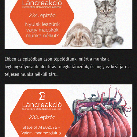
Ebben az epizódban azon tépelődtünk, miért a munka a
leghangsúlyosabb identitás- meghatározónk, és hogy ez kizárja-e a
teljesen munka nélküli társ...