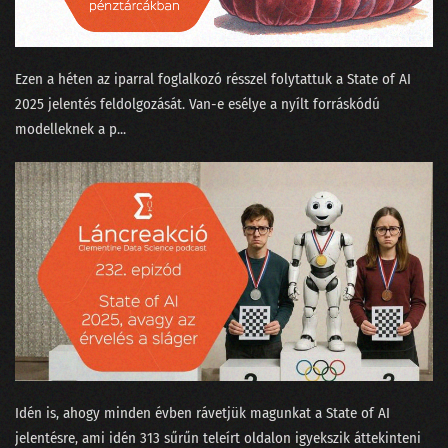
Ezen a héten az iparral foglalkozó résszel folytattuk a ⁠State of AI
2025⁠ jelentés feldolgozását. Van-e esélye a nyílt forráskódú
modelleknek a p...
Idén is, ahogy minden évben rávetjük magunkat a ⁠State of AI⁠
jelentésre, ami idén 313 sűrűn teleírt oldalon igyekszik áttekinteni