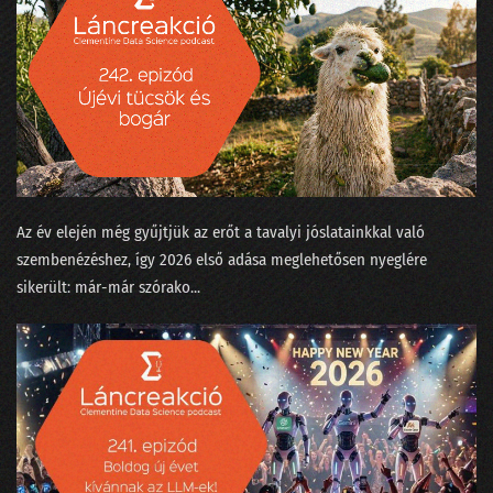
24. Néha az adatelemzők is szemészetre viszik a fájó fogú beteget
23. Mikortól gyűlölik meg a matekot a gyerekek?
22. Kinek higgyünk - jövőkutatók vagy laikusok?
21. Trágya vagy olaj?
20. Ne mássz fára, mert elüt a villamos
Az év elején még gyűjtjük az erőt a tavalyi jóslatainkkal való
19. Szárnyalj szabadon, szép adattudósom!
szembenézéshez, így 2026 első adása meglehetősen nyeglére
sikerült: már-már szórako...
18. Magyarázzuk az MI bizonyítványát
17. Nekünk minden egyformán popzene?
16. A falevél-számlálás hitelesítése és a Coelho-i mosoly
15. Gólok, árvizek és lórúgások
14. A hangok a nadrágzsebünkben mindent tudnak az a4-es méretéről