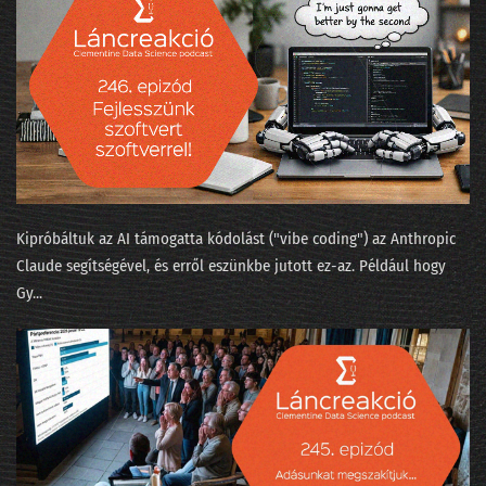
057 - Quora.com barangolás a gépi tanulás körül
056 - Tikk Domonkos: Az ajánlórendszer-üzlet
055 - A gépi tanulás algoritmusai
054 - Tényleg, milyen nagy a Big Data?
053 - Tikk Domonkos: a Gravity-sztori
052 - Boldog születésnap
Kipróbáltuk az AI támogatta kódolást ("⁠vibe coding⁠") az Anthropic
Claude segítségével, és erről eszünkbe jutott ez-az. Például hogy
051 - A híres hibahatár, ami sokkal nagyobb
Gy...
050 - Így számoljuk meg az elveszett lovagi történeteket
049 - Nevek nyomában
048 - Texas hold'em
047 - Dr. Watsonnak új gazdája lesz