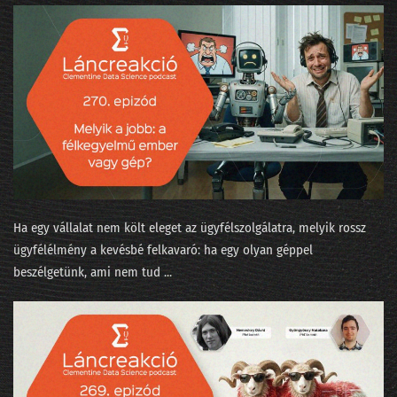
253 - Az agentic két éven belül bedönti a világot
252 - Írjanak-e AI-jal beadandót a műegyetemisták?
251 - A Minerva súlyozást finomított
250 - Járnak-e pszichiáterhez a lusta LLM-ek?
249 - Okoska és a hét prompt
248 - Szédült ügynökök irodaszerte
Ha egy vállalat nem költ eleget az ügyfélszolgálatra, melyik rossz
ügyfélélmény a kevésbé felkavaró: ha egy olyan géppel
247 - Tücsök és bogár és Moltbook
beszélgetünk, ami nem tud ...
246 - Fejlesszünk szoftvert szoftverrel!
245 - Adásunkat megszakítjuk... egy közvéleménykutatással!
244 - 5+1 téveszme az AI-ról