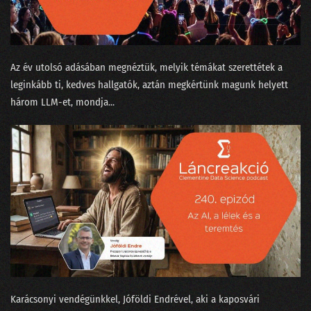
13. Vetélkedők fenegyerekéből az adattudósok kezesbáránya lett Watson
12. Nem elég robotnak lenni, annak is kell látszani!
Az év utolsó adásában megnéztük, melyik témákat szerettétek a
11. Amikor szembejön a valóság és nem finomkodik
leginkább ti, kedves hallgatók, aztán megkértünk magunk helyett
10. Meztelenek és holtak az adattudományban
három LLM-et, mondja...
09. Transformerek a bullshit-generálás szolgálatában
08. Csokit az ikreknek, pontot a szépeknek!
07. A legpontosabb óra az, ami egy helyben áll
06. Mindenki álljon az egyik kapufa mellé!
05. Kecskét vagy Jaguárt?
04. A történetmesélő adatvizualizáció
Karácsonyi vendégünkkel, Jóföldi Endrével, aki a kaposvári
03. Mindenki tapogat