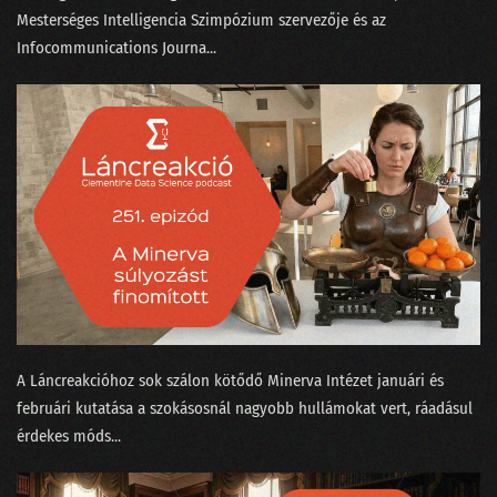
Mesterséges Intelligencia Szimpózium⁠ szervezője és az
100 - Ezt is megértük!
Infocommunications Journa...
099 - A KDNuggets és az örök amatőr orosz bölcs
098 - A GPT alapú keresők forradalmat hoznak
097 - Az igazság a Covid statisztikák körül
096 - Elvirát felköszöntötték névnapja alkalmából
095 - Elmetrükkök a prezentáció tudományában
094 - Kifényeztük a tavalyi kristálygömbünket!
093 - Így működik a ChatGPT
A Láncreakcióhoz sok szálon kötődő Minerva Intézet⁠⁠ januári⁠⁠ és
februári⁠⁠ kutatása a szokásosnál nagyobb hullámokat vert, ráadásul
092 - MI-tél helyett MI-nyár lett 2022-ben
érdekes ⁠móds...
091 - Önvezető babakocsi és intelligens sütő Las Vegasban