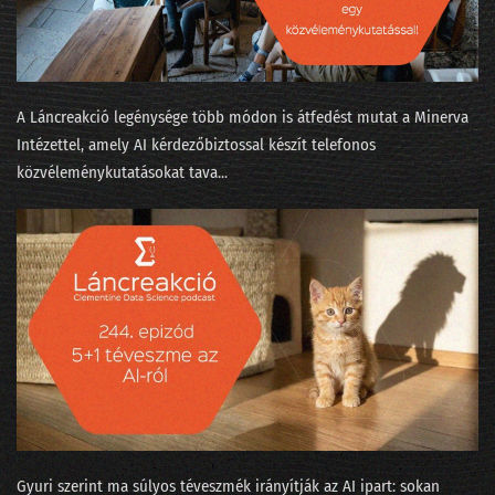
046 - Több-e reklámnál a metaverzum?
045 - Mi köze a szitakötő agyának az automatizált programozáshoz?
044 - Elemző nirvána vagy alapfokú szabadúszás?
A Láncreakció legénysége több módon is átfedést mutat a Minerva
Intézettel, amely AI kérdezőbiztossal készít telefonos
043 - Hány adatprojekt szakítja át a célszalagot?
közvéleménykutatásokat tava...
042 - Téli időszámítás az MI-naptárban
041 - Mit láttunk a kristálygömbben?
040 - Évvége, bambulás, világbéke
039 - Az adatbányászok moziba mennek
038 - Hydroinfo és cica-mining
037 - Nők az adatbányában
036 - Mesterséges apácaviccek és a fizika természetes szépsége
Gyuri szerint ma súlyos téveszmék irányítják az AI ipart: sokan