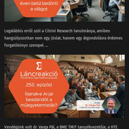
111 - Mennyit keres egy ChatGPT-idomár?
110 - Ki kicsoda a Nagy ChatGPT-aggódásban?
Legalábbis erről szól a Citrini Research ⁠tanulmánya, amiben
109 - Beszélgetés a skynetezésről a dataSTREAM-en
hangsúlyozottan nem egy jóslat, hanem egy átgondolásra érdemes
forgatókönyv szerepel. ...
108 - Sztochasztikus papagáj vagy Terminator?
107 - A magyar nagymester szemmel ismer fel madárhangokat
106 - Az IBM és a német-görög filozófusok focimeccse
105 - Nyelvcsapások és a digitális gyarmatosítás
104 - Tavaszi zuhanyhíradó
103 - A legújabb data science címkék kiakasztják a bullshit-métert
102 - Felszikrázott az AGI a GPT-4-ben
Vendégünk volt ⁠dr. Varga Pál⁠, a BME TMIT tanszékvezetője, a ⁠HTE
101 - Hülyék-e az MI-startupok?