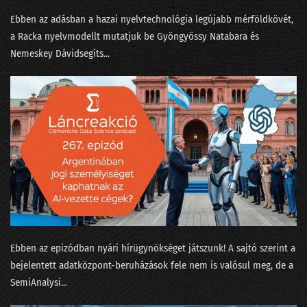
232 - State of AI 2025, avagy az érvelés a sláger
Ebben az adásban a hazai nyelvtechnológia legújabb mérföldkövét,
231 - Amikor üvölteni tudnál az AI miatt
a ⁠Racka⁠ nyelvmodellt mutatjuk be ⁠Gyöngyössy Natabara⁠ és
⁠Nemeskey Dávid⁠segíts...
230 - Elhozza-e a Zero Click korát a lakossági AI?
229 - A Meta miért dózerol le egy félkész adatközpontot?
228 - Arcra érkezés egy puhább leszállópályán
227 - Eljön-e a 100%-os munkanélküliség?
226 - Az LLM eltörli a népítéletet és a beandandó dolgozatokat?
225 - Van-e AI az LLM-en túl?
224 - Mindenki az AI lufiról beszél, jön a durranás?
Ebben az epizódban nyári hírügynökséget játszunk! A sajtó szerint a
223 - Szemfényvesztés és fifika-verseny az MI világában
bejelentett adatközpont-beruházások fele nem is valósul meg, de a
⁠SemiAnalysi...
222 - Minervával a Szingli Unikornis Part felé