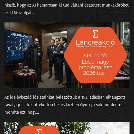
hiszik, hogy az AI hamarosan ki tud váltani összetett munkaköröket,
035 - Értelem és érzelem és algoritmus
az LLM-szolgál...
034 - Mennyi baja van egy adatjogásznak az adattudósokkal?
33. NLP kerekasztal a conTEXT 2021 konferencián
32. Az otthonmunkáról szóló gigakutatás platóni szépsége
31. Regulázzuk meg a Facebookot!
30. Süti-apokalipszis a konferencián
29. Hányféleképpen lehet igent mondani?
28. Okoswhisky egy jó MI-sakkpartihoz?
Az ide évkezdő jóslatainkat beleszőttük a 193. adásban elhangzott
27. Humánus-e a személyzetis az adatbányában?
tavalyi jóslatok áttekintésébe, és közben Gyuri jó sok mindenre
mondta azt, hogy...
26. Média-értés adat-alapon, vagy miért podcastolunk?
25. Válogatáskazetták a Spotify korából