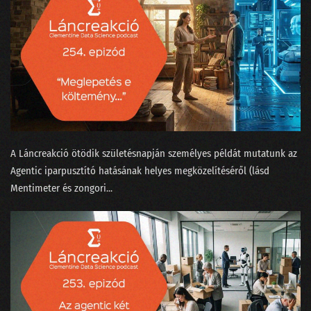
122 - Kézműves hamburgert minden zenerajongónak?
121 - Történetek Adatországból
120 - Most akkor a Facebook tényleg nem is veszélyes a társadalomra?
119 - Virtuális valótlanság?
118 - Krézi hírek, avagy rácsodálkozunk a világra
A Láncreakció ötödik születésnapján személyes példát mutatunk az
117 - Kell-e gyorstalpalt szakértőnek a lineáris regresszió?
Agentic iparpusztító hatásának helyes megközelítéséről (lásd
Mentimeter és zongori...
116 - Elveszi-e az AutoML a munkánkat?
115 - Kit nevezhetünk MI szakértőnek?
114 - Nagy Nyári Salátaörvény
113 - Podcastfesztivál az adattudós szemüvegén át
112 - Boldog szülinapot, Clementine!