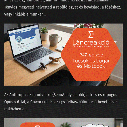
Mi ez az ügynök-őrület, amiről mindenki beszél mostanában?
068 - Gépi tanulás a kiállítóteremben
Tényleg megveszi helyetted a repülőjegyet és bevásárol a főzéshez,
067 - Mókusvakítás-e a hiperperszonalizáció?
vagy inkább a munkah...
066 - A Nagy Gravity-exit
065 - MNB Fintech jelentés
064 - A maciddal beszélgetsz inkább, vagy LaMDÁ-val?
063 - A nagy cicabűnöző, mint általános MI
062 - Halott színészek hamis videókban
061 - Az AI hőse és egy robot fényképezőgép nélkül
Az Anthropic az új üdvöske (SemiAnalysis cikk⁠) a friss és ropogós
060 - Felesleges AI és a hasznos szuperappok
Opus 4.6-tal, a Coworkkel és az ⁠egy felhasználóra eső bevételével⁠,
059 - Yang Győző: nyelvi modellek
miközben a...
058 - Élőzés a dataSTREAM 2022 konferencián