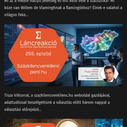
Mi az a ⁠Fekete hattyú jelenség⁠ és mit kezd vele a statisztika? Mi
köze van Willem de Vlamingh⁠⁠nak a flamingókhoz? Élnek-e valahol a
133 - A ChatGPT csak beszél, de akarni nem tud
világon feke...
132 - A podcasterek szoftverterméket tesztelnek
131 - A képzőművész, az MI és a giccsfestők
130 - Mihez kezdjünk a Nobel-díjasainkkal?
129 - Szélhámos szakértők az MI körül
128 - Hol áll hazánk az MI-világlistán?
127 - Ügyfélszolgálat vagy profitorientált időhúzás?
126 - Béla beindul az OSINT-ra!
Tisza Viktorral⁠, a ⁠szazkilencvenkilenc.hu⁠ weboldal gazdájával,
125 - MI is csak emberek vagyunk!
adattudóssal beszélgettünk a választás előtt három nappal a
választási előrejelzé...
124 - Munkahelyi románcot fogott a csalásdetektor
123 - Döntéshozó drónok és legyőzött vadászpilóták