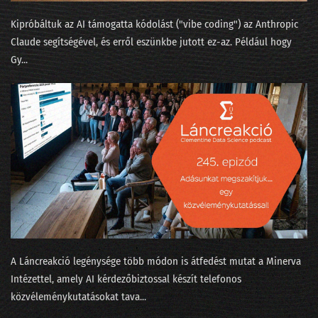
035 - Értelem és érzelem és algoritmus
Kipróbáltuk az AI támogatta kódolást ("⁠vibe coding⁠") az Anthropic
034 - Mennyi baja van egy adatjogásznak az adattudósokkal?
Claude segítségével, és erről eszünkbe jutott ez-az. Például hogy
Gy...
33. NLP kerekasztal a conTEXT 2021 konferencián
32. Az otthonmunkáról szóló gigakutatás platóni szépsége
31. Regulázzuk meg a Facebookot!
30. Süti-apokalipszis a konferencián
29. Hányféleképpen lehet igent mondani?
28. Okoswhisky egy jó MI-sakkpartihoz?
27. Humánus-e a személyzetis az adatbányában?
A Láncreakció legénysége több módon is átfedést mutat a Minerva
26. Média-értés adat-alapon, vagy miért podcastolunk?
Intézettel, amely AI kérdezőbiztossal készít telefonos
közvéleménykutatásokat tava...
25. Válogatáskazetták a Spotify korából