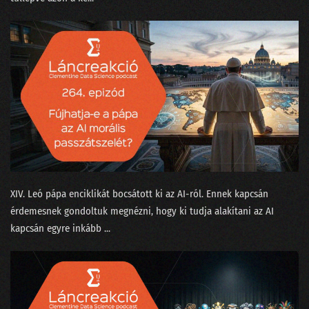
188 - Ludditák a szerverteremben
187 - conTEXT 2024: Lemaradtál?
186 - A hétköznapi problémák MI után sírnak
185 - Politikusok és hekkerek a State of AI második részében
184 - A State of AI tanulmány idén is megéri a pénzét
183 - Radikális MI-optimizmus vagy kígyóolaj-szindróma?
182 - MI szakértők a szőnyeg legszélén
XIV. Leó pápa enciklikát bocsátott ki⁠⁠ az AI-ról. Ennek kapcsán
181 - Milyen Nobel-díjat kapjon egy MI-kutató?
érdemesnek gondoltuk megnézni, hogy ki tudja alakítani az AI
kapcsán egyre inkább ...
180 - Az önkiszolgáló kasszáktól a csöves emberi tudatig
179 - Konferenciák édes titkai
178 - Entrópia: a káoszért rimánkodó világ