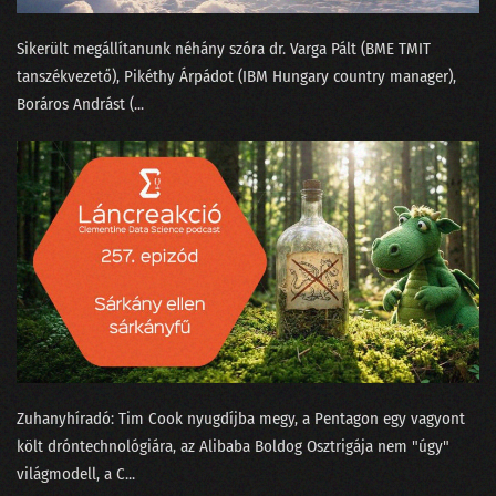
133 - A ChatGPT csak beszél, de akarni nem tud
Sikerült megállítanunk néhány szóra ⁠dr. Varga Pál⁠t (BME TMIT
tanszékvezető), Pikéthy Árpád⁠⁠ot (IBM Hungary country manager),
132 - A podcasterek szoftverterméket tesztelnek
⁠Boráros András⁠t (...
131 - A képzőművész, az MI és a giccsfestők
130 - Mihez kezdjünk a Nobel-díjasainkkal?
129 - Szélhámos szakértők az MI körül
128 - Hol áll hazánk az MI-világlistán?
127 - Ügyfélszolgálat vagy profitorientált időhúzás?
126 - Béla beindul az OSINT-ra!
125 - MI is csak emberek vagyunk!
Zuhanyhíradó: ⁠Tim Cook nyugdíjba megy⁠, a Pentagon egy vagyont
124 - Munkahelyi románcot fogott a csalásdetektor
költ dróntechnológiára⁠⁠, az Alibaba Boldog Osztrigája⁠⁠ nem "úgy"
világmodell, a C...
123 - Döntéshozó drónok és legyőzött vadászpilóták