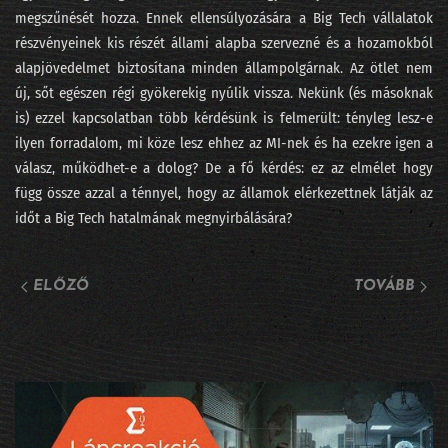
megszűnését hozza. Ennek ellensúlyozására a Big Tech vállalatok
253 - Az agentic két éven belül bedönti a világot
részvényeinek kis részét állami alapba szervezné és a hozamokból
alapjövedelmet biztosítana minden állampolgárnak. Az ötlet nem
252 - Írjanak-e AI-jal beadandót a műegyetemisták?
új, sőt egészen régi gyökerekig nyúlik vissza. Nekünk (és másoknak
is) ezzel kapcsolatban több kérdésünk is felmerült: tényleg lesz-e
251 - A Minerva súlyozást finomított
ilyen forradalom, mi köze lesz ehhez az MI-nek és ha ezekre igen a
250 - Járnak-e pszichiáterhez a lusta LLM-ek?
válasz, működhet-e a dolog? De a fő kérdés: ez az elmélet hogy
függ össze azzal a ténnyel, hogy az államok elérkezettnek látják az
249 - Okoska és a hét prompt
időt a Big Tech hatalmának megnyirbálására?
248 - Szédült ügynökök irodaszerte
247 - Tücsök és bogár és Moltbook
ELŐZŐ
TOVÁBB
246 - Fejlesszünk szoftvert szoftverrel!
245 - Adásunkat megszakítjuk... egy közvéleménykutatással!
244 - 5+1 téveszme az AI-ról