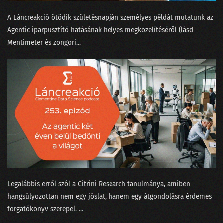
A Láncreakció ötödik születésnapján személyes példát mutatunk az
100 - Ezt is megértük!
Agentic iparpusztító hatásának helyes megközelítéséről (lásd
099 - A KDNuggets és az örök amatőr orosz bölcs
Mentimeter és zongori...
098 - A GPT alapú keresők forradalmat hoznak
097 - Az igazság a Covid statisztikák körül
096 - Elvirát felköszöntötték névnapja alkalmából
095 - Elmetrükkök a prezentáció tudományában
094 - Kifényeztük a tavalyi kristálygömbünket!
093 - Így működik a ChatGPT
092 - MI-tél helyett MI-nyár lett 2022-ben
Legalábbis erről szól a Citrini Research ⁠tanulmánya, amiben
hangsúlyozottan nem egy jóslat, hanem egy átgondolásra érdemes
091 - Önvezető babakocsi és intelligens sütő Las Vegasban
forgatókönyv szerepel. ...