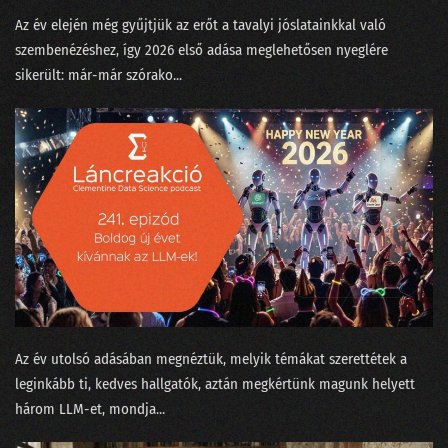
Az év elején még gyűjtjük az erőt a tavalyi jóslatainkkal való
02. Az MI üveggömbje
szembenézéshez, így 2026 első adása meglehetősen nyeglére
01. Humanoid robotok
sikerült: már-már szórako...
Az év utolsó adásában megnéztük, melyik témákat szerettétek a
leginkább ti, kedves hallgatók, aztán megkértünk magunk helyett
három LLM-et, mondja...