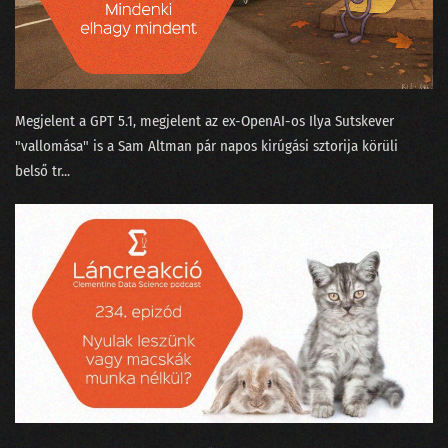
Megjelent a GPT 5.1⁠, megjelent az ex-OpenAI-os ⁠Ilya Sutskever
"vallomása"⁠ is a Sam Altman pár napos kirúgási sztorija körüli
belső tr...