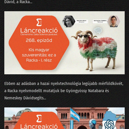
Dávid⁠⁠, a ⁠Racka...
221 - Mindenki sír: EU-s cégek, az amerikai tanárok és a Grok userek
220 - Becsukták a Pocketet, Gyuri tombol!
219 - Az év válsága a benchmarkok körül forog
218 - Claude, avagy az Anthropic alkotmányos költségei
217 - Az elszaródás törvénye az MI-re is lecsap
216 - A szerkesztőség a BusinessFesten téblábol
215 - Érdemes-e a Google MI-hez fordulni bármivel?
Ebben az adásban a hazai nyelvtechnológia legújabb mérföldkövét,
214 - Elveszi-e az MI a munkánk után az életünk értelmét is?
a ⁠Racka⁠ nyelvmodellt mutatjuk be ⁠Gyöngyössy Natabara⁠ és
213 - dataSTREAM 2025
⁠Nemeskey Dávid⁠segíts...
212 - Miért nem érünk rá savazni az LLM-et?
211 - A Nagy Párbaj: egymásnak eresztettük a Google-t és a Perplexityt