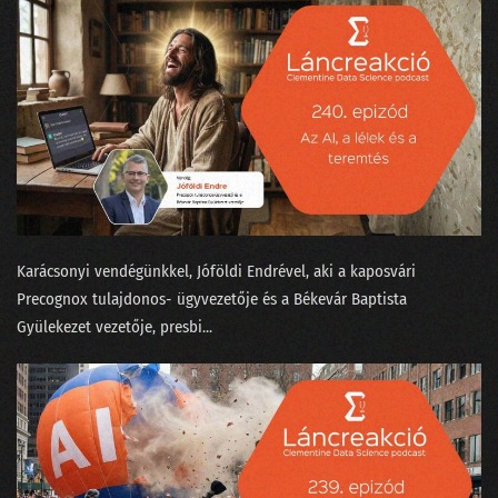
Karácsonyi vendégünkkel, Jóföldi Endrével, aki a kaposvári
⁠Precognox⁠ tulajdonos- ügyvezetője és a Békevár Baptista
Gyülekezet⁠⁠ vezetője, presbi...