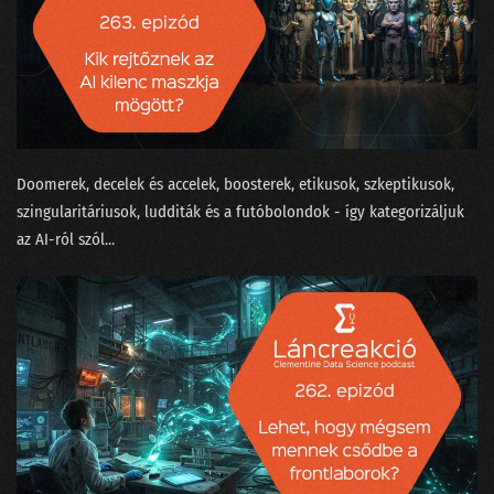
177 - Ki tanította a ChatGPT-t beszélgetni?
176 - Van-e kilincs a Komplex Rendszerek Tanszékén?
175 - Aprópénzre váltott LLM, ahogy a nagyok képzelik
174 - Bayesiánus hajókatasztrófa és az USA elnökválasztása
Doomerek, decelek és accelek, boosterek, etikusok, szkeptikusok,
173 - EESZT - Adathorror és a hosszú élet záloga egyszerre
szingularitáriusok, ludditák és a futóbolondok - így kategorizáljuk
az AI-ról szól...
172 - Benzinvér és villanyroller
171 - Karrierváltás a növényi tej hiánya miatt?
170 - A milliárdos matematikus, aki nem hordott zoknit
169 - Az önprogramozó coder-segéd és a technobióták
168 - Agyunkra megy a Neuralink
167 - Rossz-e a világ legjobb AI jogszabálya?