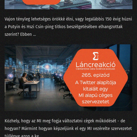
199 - Baráti szárnyasokkal Kína ellen avagy harci repülés az AI korában
198 - A DeepSeek az új ChatGPT?
Vajon tényleg lehetséges örökké élni, vagy legalábbis 150 évig húzni
a Putyin és Hszi Csin-ping titkos beszélgetésében elhangzottak
197 - A sofőrt leckéztető Tesla esete az autonómiával
szerint? Ebben ...
196 - Mit keres a Big Tech Donald Trump hátsójában?
195 - Az USA-ban nem érdemes mérnöknek tanulni a H-1B miatt?
194 - Miért nem innováció a zoknigyűjtő robotporszívó?
193 - 2025: Csókolom, AGI van? Lesz!
192 - 2024 a meglódulás és kijózanodás éve
191 - Az újgenerációs adattudós
190 - Prospero, Shakespeare és a longtail modell
Közhely, hogy az MI meg fogja változtatni cégek működését - de
hogyan? Mármint hogyan képzeljünk el egy MI vezérelte szervezetet
189 - Pulzusvarianciával a horkolás nyomában
túllépve azon a ke...