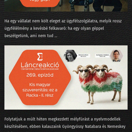
232 - State of AI 2025, avagy az érvelés a sláger
231 - Amikor üvölteni tudnál az AI miatt
Ha egy vállalat nem költ eleget az ügyfélszolgálatra, melyik rossz
230 - Elhozza-e a Zero Click korát a lakossági AI?
ügyfélélmény a kevésbé felkavaró: ha egy olyan géppel
beszélgetünk, ami nem tud ...
229 - A Meta miért dózerol le egy félkész adatközpontot?
228 - Arcra érkezés egy puhább leszállópályán
227 - Eljön-e a 100%-os munkanélküliség?
226 - Az LLM eltörli a népítéletet és a beandandó dolgozatokat?
225 - Van-e AI az LLM-en túl?
224 - Mindenki az AI lufiról beszél, jön a durranás?
223 - Szemfényvesztés és fifika-verseny az MI világában
Folytatjuk a múlt héten megkezdett mélyfúrást a nyelvmodellek
222 - Minervával a Szingli Unikornis Part felé
készítésében, ebben kalauzaink ⁠Gyöngyössy Natabara⁠⁠ és ⁠⁠Nemeskey