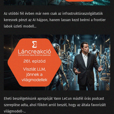
166 - Egri Botond, a logónyomozó
Az utóbbi fél évben már nem csak az infrastruktúraszolgáltatók
165 - Beszántja-e az MI az adattudományt?
keresnek pénzt az AI hájpon, hanem lassan kezd beérni a frontier
labok üzleti modell...
164 - Apple AI vagy mindmeghalunk?
163 - A fogalmatlan maharadzsa és a Manhattan terv
162 - Megtalálta-e Gyula az adatbázisok lelkét?
161 - Google, OpenAI vagy a matektanár Taylor Swift
160 - Vesszünk össze a ChatGPT-n!
159 - Nagy megmondások a dataSTREAM 2024 farvizén
158 - Bál volt az Operában, BASIC-ben
Eheti beszélgetésünk apropóját ⁠Yann LeCun⁠ másfél órás ⁠podcast
157 - Robotkapitányok a rumoshordón ülve
szereplése⁠ adta, ahol főként arról beszél, hogy az általa favorizált
156 - Nem csak Budapestről indulhatnak világcégek
világmodell-...