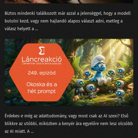
068 - Gépi tanulás a kiállítóteremben
Biztos mindenki találkozott már azzal a jelenséggel, hogy a modell
067 - Mókusvakítás-e a hiperperszonalizáció?
butulni kezd, vagy nem hajlandó alapos választ adni, esetleg a
066 - A Nagy Gravity-exit
válasz helyett a ...
065 - MNB Fintech jelentés
064 - A maciddal beszélgetsz inkább, vagy LaMDÁ-val?
063 - A nagy cicabűnöző, mint általános MI
062 - Halott színészek hamis videókban
061 - Az AI hőse és egy robot fényképezőgép nélkül
060 - Felesleges AI és a hasznos szuperappok
Érdekes-e még az adattudomány, vagy most csak az AI szexi? Első
059 - Yang Győző: nyelvi modellek
blikkre az utóbbi, miközben a kenyér ára egyelőre nem lesz olcsóbb
058 - Élőzés a dataSTREAM 2022 konferencián
az AI miatt. A ...