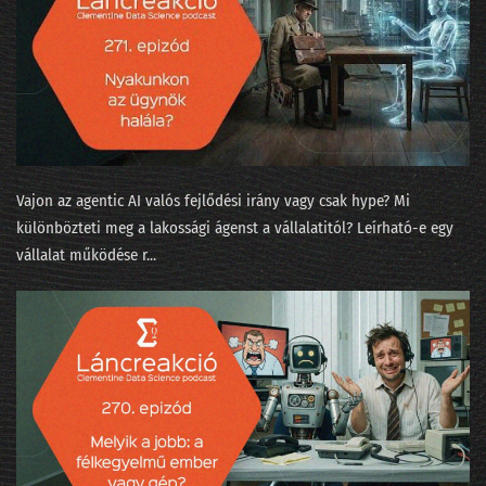
243 - Ebből még nagy probléma lesz 2026-ban!
242 - Újévi tücsök és bogár
241 - Boldog új évet kívánnak az LLM-ek!
240 - Az AI, a lélek és a Teremtés
239 - Lesz-e ügynökforradalom a munkahelyeden?
Vajon az agentic AI valós fejlődési irány vagy csak hype? Mi
238 - A nyelvmodell nem világmodell!
különbözteti meg a lakossági ágenst a vállalatitól? Leírható-e egy
vállalat működése r...
237 - A K&H-s Kate mesterének az ómagyar korpusz a kedvence
236 - Kikutattuk a parlamenti választást!
235 - Mindenki elhagy mindent
234 - Nyulak leszünk vagy macskák munka nélkül?
233 - State of AI 2025 / 2 - Valami megmozdult a pénztárcákban