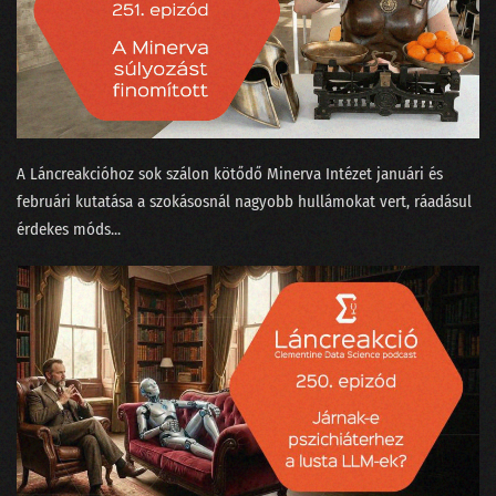
079 - Az MI háborúba ment
078 - Üzenet a liftből
077 - Természettudományt a magaskultúrába?
076 - Állást keresel? Vigyázz mit hirdetsz a Jófogáson!
A Láncreakcióhoz sok szálon kötődő Minerva Intézet⁠⁠ januári⁠⁠ és
075 - A MI királyunk nem olyan!
februári⁠⁠ kutatása a szokásosnál nagyobb hullámokat vert, ráadásul
érdekes ⁠móds...
074 - Lesz-e vihar a meteorológiában?
073 - Meddig lesz még a focilabda gömbölyű?
072 - Gloria in Excel
071 - Ada Lovelace, az első programozó nő
070 - Történetmesélés adatvizualizációval
069 - Mekkora az adatértés minimuma?