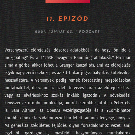
264 - Fújhatja-e a pápa az AI morális passzátszelét?
11. EPIZÓD
263 - Kik rejtőznek az AI kilenc maszkja mögött?
2021. JÚNIUS 03.
|
PODCAST
262 - Lehet, hogy mégsem mennek csődbe a frontlaborok?
261 - Viszlát LLM, jönnek a világmodellek
Versenyszerű előrejelzés idősoros adatokból - de hogy jön ide a
mozgóátlag? És a T4253H, avagy a Hamming ablakozás? Ha már
260 - DataSTREAM 2026 - ha nem jöttél el
sima a görbe, akkor jöhet a Granger kauzalitás, ami az előrejelzés
egyik nagyszerű eszköze, és az EU-t akár jogszabályok is kötelezik a
259 - Fehérgalléros vérfürdő elnapolva?
használatára. A versenyek pedig remek forecasting megoldásokat
258 - Iparági vezetők az AI Hungary konferencián
mutatnak fel, de vajon az üzleti tervezés során az előrejelzéshez,
vagy az elvárásokhoz szokás inkább igazodni? A növekedési
257 - Sárkány ellen sárkányfű
kényszer az utóbbit implikálja, amiről eszünkbe jutott a Peter-elv
#256 - Fekete hattyú, a statisztika réme
is. Sam Altman, az OpenAI vezérigazgatója és a YCombinator
korábbi elnöke társadalmi víziót hirdetett, aminek lényege, hogy az
#255 - Százkilencvenkilenc pont hu
MI generálta szédületes fejlődés olyan forradalomhoz vezet, ami
egyfelől gazdagodást, másfelől hagyományos munkakörök
254 - Meglepetés e költemény