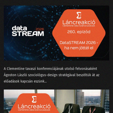
155 - A konzumidiotizmus találkozása az MI-vel
154 - Fogunk-e mindnyájan venni atyáskodó elektromos autókat?
153 - A háromtest probléma a Netflixen
152 - Hogyan tanítjuk meg egy chatbotnak, hogy befogja a száját?
151 - Bukott Tesla és halott Lou Reed
150 - Megszabadulunk-e a SORA-val a hollywoodi színészektől?
149 - A világnak kellenek a bullshit melók!
A Clementine tavaszi konferenciájának utolsó felvonásaként
⁠Ágoston László⁠ szociológus-design stratégával beszéltük át az
148 - Mitől hagyja abba a ChatGPT a hallucinálást?
előadások kapcsán eszünk...
147 - A véleménykutatás jól van, pedig zombik tépik
146 - Mi köze Taylor Swiftnek a Nagy Nyelvi Modellekhez?
145 - Van-e még jövője a közvéleménykutatásnak?