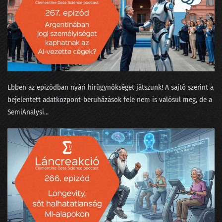
210 - Olajcsere nélkül a fekete doboz is tönremegy
209 - Tényleg a nagy nyelvi modell okozza majd a klímakatasztrófát?
208 - Covid-számok, Harari és a ChatGPT
207 - Kit ver át az emberszabású ChatGPT?
206 - Sam Altmannak izgalmas az élete
Ebben az epizódban nyári hírügynökséget játszunk! A sajtó szerint a
bejelentett adatközpont-beruházások fele nem is valósul meg, de a
205 - Muszáj minden nagyvállalatnak bevezetni az MI-t?
⁠SemiAnalysi...
204 - A hallucináció nem hallucinogén!
203 - A popzene már régen AI alapú?
202 - A fogkrém buktatja le a csapatösszevonást?
201 - Pillanatfelvétel az ChatGPT nevű csatatérről
200 - Az elmúlt kétszáz adás legnagyobb megfejtései egy helyen!