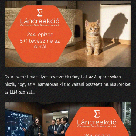
24. Néha az adatelemzők is szemészetre viszik a fájó fogú beteget
23. Mikortól gyűlölik meg a matekot a gyerekek?
22. Kinek higgyünk - jövőkutatók vagy laikusok?
21. Trágya vagy olaj?
20. Ne mássz fára, mert elüt a villamos
19. Szárnyalj szabadon, szép adattudósom!
Gyuri szerint ma súlyos téveszmék irányítják az AI ipart: sokan
18. Magyarázzuk az MI bizonyítványát
hiszik, hogy az AI hamarosan ki tud váltani összetett munkaköröket,
az LLM-szolgál...
17. Nekünk minden egyformán popzene?
16. A falevél-számlálás hitelesítése és a Coelho-i mosoly
15. Gólok, árvizek és lórúgások
14. A hangok a nadrágzsebünkben mindent tudnak az a4-es méretéről