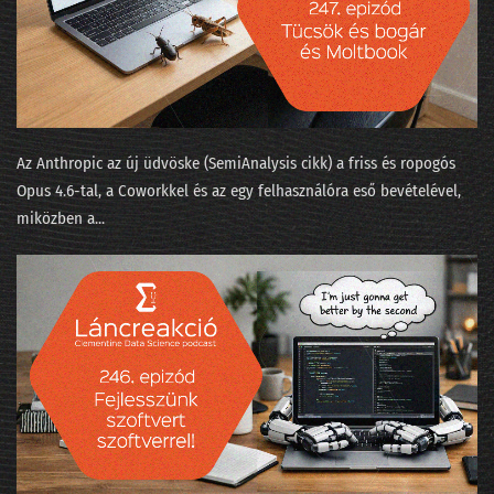
046 - Több-e reklámnál a metaverzum?
045 - Mi köze a szitakötő agyának az automatizált programozáshoz?
044 - Elemző nirvána vagy alapfokú szabadúszás?
043 - Hány adatprojekt szakítja át a célszalagot?
Az Anthropic az új üdvöske (SemiAnalysis cikk⁠) a friss és ropogós
Opus 4.6-tal, a Coworkkel és az ⁠egy felhasználóra eső bevételével⁠,
042 - Téli időszámítás az MI-naptárban
miközben a...
041 - Mit láttunk a kristálygömbben?
040 - Évvége, bambulás, világbéke
039 - Az adatbányászok moziba mennek
038 - Hydroinfo és cica-mining
037 - Nők az adatbányában
036 - Mesterséges apácaviccek és a fizika természetes szépsége