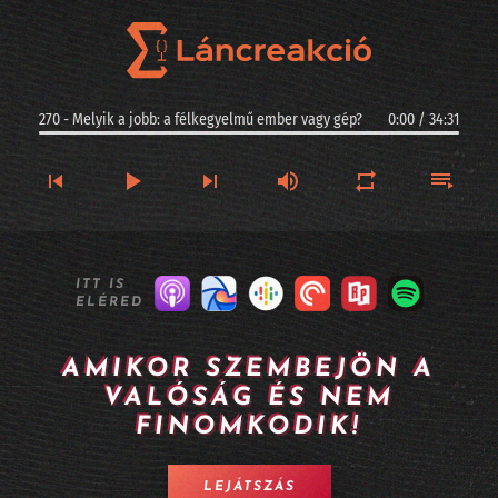
270 - Melyik a jobb: a félkegyelmű ember vagy gép?
0:00
/
34:31
270 - Melyik a jobb: a félkegyelmű ember vagy gép?
ITT IS
ELÉRED
269 - Kis magyar szuverenitás: ez a Racka - II. rész
268 - Kis magyar szuverenitás: ez a Racka - I. rész
AMIKOR SZEMBEJÖN A
VALÓSÁG ÉS NEM
267 - Argentinában jogi személyiséget kaphatnak az AI-vezette cégek?
FINOMKODIK!
266 - Longevity, sőt halhatatlanság MI-alapokon
LEJÁTSZÁS
265 - A Twitter alapítója kitalált egy MI alapú céges szervezetet