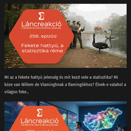
122 - Kézműves hamburgert minden zenerajongónak?
121 - Történetek Adatországból
120 - Most akkor a Facebook tényleg nem is veszélyes a társadalomra?
119 - Virtuális valótlanság?
118 - Krézi hírek, avagy rácsodálkozunk a világra
117 - Kell-e gyorstalpalt szakértőnek a lineáris regresszió?
Mi az a ⁠Fekete hattyú jelenség⁠ és mit kezd vele a statisztika? Mi
116 - Elveszi-e az AutoML a munkánkat?
köze van Willem de Vlamingh⁠⁠nak a flamingókhoz? Élnek-e valahol a
világon feke...
115 - Kit nevezhetünk MI szakértőnek?
114 - Nagy Nyári Salátaörvény
113 - Podcastfesztivál az adattudós szemüvegén át
112 - Boldog szülinapot, Clementine!