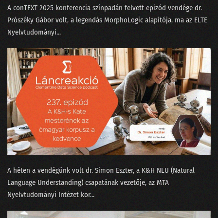
A conTEXT 2025 konferencia színpadán felvett epizód vendége dr.
Prószéky Gábor⁠⁠ volt, a legendás MorphoLogic alapítója, ma az ELTE
Nyelvtudományi...
A héten a vendégünk volt ⁠dr. Simon Eszter,⁠ a K&H NLU (Natural
Language Understanding) csapatának vezetője, az MTA
Nyelvtudományi Intézet kor...