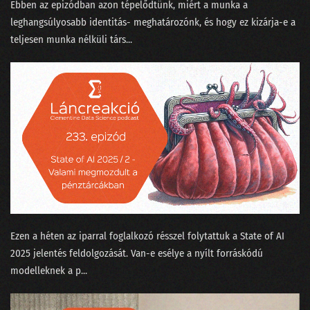
Ebben az epizódban azon tépelődtünk, miért a munka a
leghangsúlyosabb identitás- meghatározónk, és hogy ez kizárja-e a
teljesen munka nélküli társ...
Ezen a héten az iparral foglalkozó résszel folytattuk a ⁠State of AI
2025⁠ jelentés feldolgozását. Van-e esélye a nyílt forráskódú
modelleknek a p...