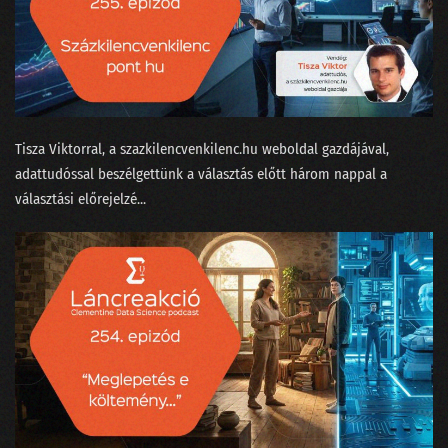
111 - Mennyit keres egy ChatGPT-idomár?
110 - Ki kicsoda a Nagy ChatGPT-aggódásban?
109 - Beszélgetés a skynetezésről a dataSTREAM-en
Tisza Viktorral⁠, a ⁠szazkilencvenkilenc.hu⁠ weboldal gazdájával,
108 - Sztochasztikus papagáj vagy Terminator?
adattudóssal beszélgettünk a választás előtt három nappal a
választási előrejelzé...
107 - A magyar nagymester szemmel ismer fel madárhangokat
106 - Az IBM és a német-görög filozófusok focimeccse
105 - Nyelvcsapások és a digitális gyarmatosítás
104 - Tavaszi zuhanyhíradó
103 - A legújabb data science címkék kiakasztják a bullshit-métert
102 - Felszikrázott az AGI a GPT-4-ben
101 - Hülyék-e az MI-startupok?