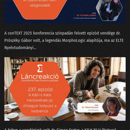
A conTEXT 2025 konferencia színpadán felvett epizód vendége dr.
Prószéky Gábor⁠⁠ volt, a legendás MorphoLogic alapítója, ma az ELTE
Nyelvtudományi...
A héten a vendégünk volt ⁠dr. Simon Eszter,⁠ a K&H NLU (Natural