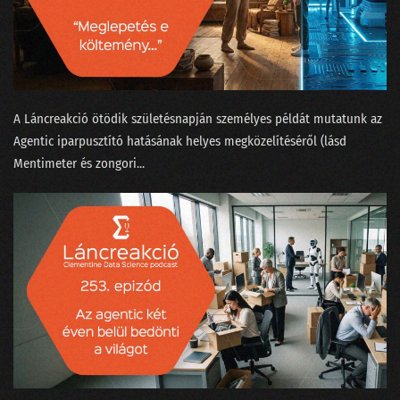
111 - Mennyit keres egy ChatGPT-idomár?
110 - Ki kicsoda a Nagy ChatGPT-aggódásban?
109 - Beszélgetés a skynetezésről a dataSTREAM-en
A Láncreakció ötödik születésnapján személyes példát mutatunk az
Agentic iparpusztító hatásának helyes megközelítéséről (lásd
108 - Sztochasztikus papagáj vagy Terminator?
Mentimeter és zongori...
107 - A magyar nagymester szemmel ismer fel madárhangokat
106 - Az IBM és a német-görög filozófusok focimeccse
105 - Nyelvcsapások és a digitális gyarmatosítás
104 - Tavaszi zuhanyhíradó
103 - A legújabb data science címkék kiakasztják a bullshit-métert
102 - Felszikrázott az AGI a GPT-4-ben
101 - Hülyék-e az MI-startupok?