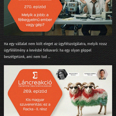
243 - Ebből még nagy probléma lesz 2026-ban!
242 - Újévi tücsök és bogár
241 - Boldog új évet kívánnak az LLM-ek!
240 - Az AI, a lélek és a Teremtés
239 - Lesz-e ügynökforradalom a munkahelyeden?
Ha egy vállalat nem költ eleget az ügyfélszolgálatra, melyik rossz
ügyfélélmény a kevésbé felkavaró: ha egy olyan géppel
238 - A nyelvmodell nem világmodell!
beszélgetünk, ami nem tud ...
237 - A K&H-s Kate mesterének az ómagyar korpusz a kedvence
236 - Kikutattuk a parlamenti választást!
235 - Mindenki elhagy mindent
234 - Nyulak leszünk vagy macskák munka nélkül?
233 - State of AI 2025 / 2 - Valami megmozdult a pénztárcákban