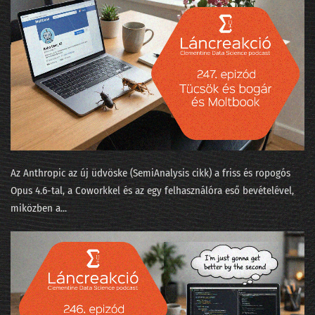
057 - Quora.com barangolás a gépi tanulás körül
056 - Tikk Domonkos: Az ajánlórendszer-üzlet
055 - A gépi tanulás algoritmusai
054 - Tényleg, milyen nagy a Big Data?
053 - Tikk Domonkos: a Gravity-sztori
052 - Boldog születésnap
Az Anthropic az új üdvöske (SemiAnalysis cikk⁠) a friss és ropogós
051 - A híres hibahatár, ami sokkal nagyobb
Opus 4.6-tal, a Coworkkel és az ⁠egy felhasználóra eső bevételével⁠,
miközben a...
050 - Így számoljuk meg az elveszett lovagi történeteket
049 - Nevek nyomában
048 - Texas hold'em
047 - Dr. Watsonnak új gazdája lesz