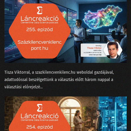
122 - Kézműves hamburgert minden zenerajongónak?
121 - Történetek Adatországból
120 - Most akkor a Facebook tényleg nem is veszélyes a társadalomra?
119 - Virtuális valótlanság?
118 - Krézi hírek, avagy rácsodálkozunk a világra
117 - Kell-e gyorstalpalt szakértőnek a lineáris regresszió?
Tisza Viktorral⁠, a ⁠szazkilencvenkilenc.hu⁠ weboldal gazdájával,
adattudóssal beszélgettünk a választás előtt három nappal a
116 - Elveszi-e az AutoML a munkánkat?
választási előrejelzé...
115 - Kit nevezhetünk MI szakértőnek?
114 - Nagy Nyári Salátaörvény
113 - Podcastfesztivál az adattudós szemüvegén át
112 - Boldog szülinapot, Clementine!