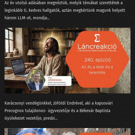
Az év utolsó adásában megnéztük, melyik témákat szerettétek a
02. Az MI üveggömbje
leginkább ti, kedves hallgatók, aztán megkértünk magunk helyett
három LLM-et, mondja...
01. Humanoid robotok
Karácsonyi vendégünkkel, Jóföldi Endrével, aki a kaposvári
⁠Precognox⁠ tulajdonos- ügyvezetője és a Békevár Baptista
Gyülekezet⁠⁠ vezetője, presbi...