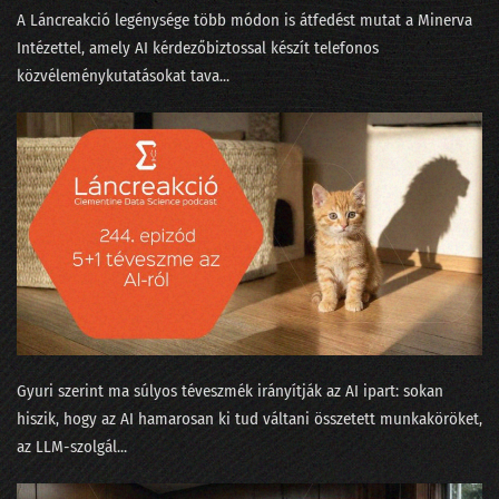
035 - Értelem és érzelem és algoritmus
A Láncreakció legénysége több módon is átfedést mutat a Minerva
Intézettel, amely AI kérdezőbiztossal készít telefonos
034 - Mennyi baja van egy adatjogásznak az adattudósokkal?
közvéleménykutatásokat tava...
33. NLP kerekasztal a conTEXT 2021 konferencián
32. Az otthonmunkáról szóló gigakutatás platóni szépsége
31. Regulázzuk meg a Facebookot!
30. Süti-apokalipszis a konferencián
29. Hányféleképpen lehet igent mondani?
28. Okoswhisky egy jó MI-sakkpartihoz?
27. Humánus-e a személyzetis az adatbányában?
Gyuri szerint ma súlyos téveszmék irányítják az AI ipart: sokan
hiszik, hogy az AI hamarosan ki tud váltani összetett munkaköröket,
26. Média-értés adat-alapon, vagy miért podcastolunk?
az LLM-szolgál...
25. Válogatáskazetták a Spotify korából