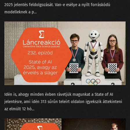
2025⁠ jelentés feldolgozását. Van-e esélye a nyílt forráskódú
modelleknek a p...
Idén is, ahogy minden évben rávetjük magunkat a ⁠State of AI⁠
jelentésre, ami idén 313 sűrűn teleírt oldalon igyekszik áttekinteni
az elmúlt 12 hó...