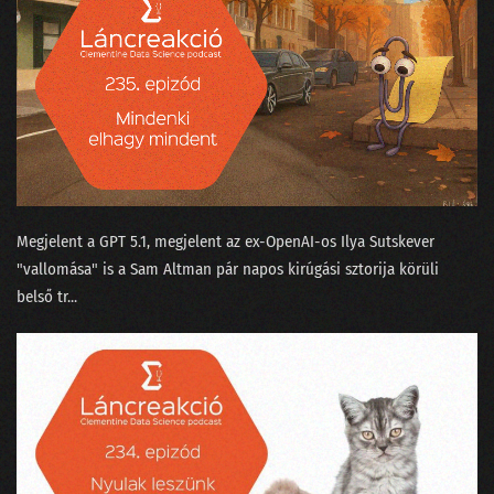
Megjelent a GPT 5.1⁠, megjelent az ex-OpenAI-os ⁠Ilya Sutskever
"vallomása"⁠ is a Sam Altman pár napos kirúgási sztorija körüli
belső tr...