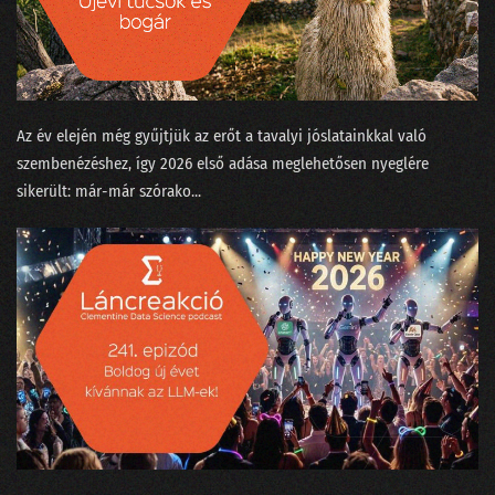
13. Vetélkedők fenegyerekéből az adattudósok kezesbáránya lett Watson
12. Nem elég robotnak lenni, annak is kell látszani!
11. Amikor szembejön a valóság és nem finomkodik
Az év elején még gyűjtjük az erőt a tavalyi jóslatainkkal való
10. Meztelenek és holtak az adattudományban
szembenézéshez, így 2026 első adása meglehetősen nyeglére
sikerült: már-már szórako...
09. Transformerek a bullshit-generálás szolgálatában
08. Csokit az ikreknek, pontot a szépeknek!
07. A legpontosabb óra az, ami egy helyben áll
06. Mindenki álljon az egyik kapufa mellé!
05. Kecskét vagy Jaguárt?
04. A történetmesélő adatvizualizáció
03. Mindenki tapogat