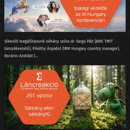
144 - Dataracing Gáspár Csabával
143 - Az MI megérkezett a porszívókba is!
142 - Mivel tölti a napját egy matematikus?
Sikerült megállítanunk néhány szóra ⁠dr. Varga Pál⁠t (BME TMIT
141 - 2024 az áram éve lesz?
tanszékvezető), Pikéthy Árpád⁠⁠ot (IBM Hungary country manager),
⁠Boráros András⁠t (...
140 - 2023 a valóságérzékelésünk fekete lukában
139 - Egy magyar adattudós Sandokan nyomában
138 - Az új Mad Maxtől a milicista haláláig
137 - Hol voltak a leglazább sales-es állások 2023-ban?
136 - Matekos mémek magyar módra
135 - Lesz-e jövőre MI generálta sláger? - A State-of-AI jelentés
134 - ChatGPT-cunami a conTEXT 2023-on