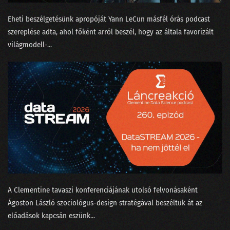
166 - Egri Botond, a logónyomozó
Eheti beszélgetésünk apropóját ⁠Yann LeCun⁠ másfél órás ⁠podcast
szereplése⁠ adta, ahol főként arról beszél, hogy az általa favorizált
165 - Beszántja-e az MI az adattudományt?
világmodell-...
164 - Apple AI vagy mindmeghalunk?
163 - A fogalmatlan maharadzsa és a Manhattan terv
162 - Megtalálta-e Gyula az adatbázisok lelkét?
161 - Google, OpenAI vagy a matektanár Taylor Swift
160 - Vesszünk össze a ChatGPT-n!
159 - Nagy megmondások a dataSTREAM 2024 farvizén
158 - Bál volt az Operában, BASIC-ben
A Clementine tavaszi konferenciájának utolsó felvonásaként
157 - Robotkapitányok a rumoshordón ülve
⁠Ágoston László⁠ szociológus-design stratégával beszéltük át az
előadások kapcsán eszünk...
156 - Nem csak Budapestről indulhatnak világcégek