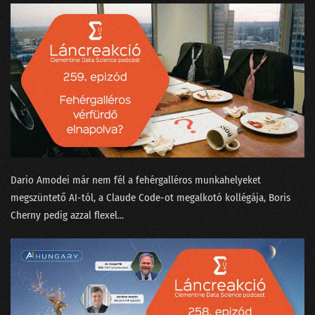
155 - A konzumidiotizmus találkozása az MI-vel
154 - Fogunk-e mindnyájan venni atyáskodó elektromos autókat?
153 - A háromtest probléma a Netflixen
152 - Hogyan tanítjuk meg egy chatbotnak, hogy befogja a száját?
151 - Bukott Tesla és halott Lou Reed
150 - Megszabadulunk-e a SORA-val a hollywoodi színészektől?
Dario Amodei már nem fél a fehérgalléros munkahelyeket
149 - A világnak kellenek a bullshit melók!
megszüntető AI-tól⁠, a Claude Code-ot megalkotó kollégája, ⁠Boris
Cherny pedig azzal flexel⁠...
148 - Mitől hagyja abba a ChatGPT a hallucinálást?
147 - A véleménykutatás jól van, pedig zombik tépik
146 - Mi köze Taylor Swiftnek a Nagy Nyelvi Modellekhez?
145 - Van-e még jövője a közvéleménykutatásnak?