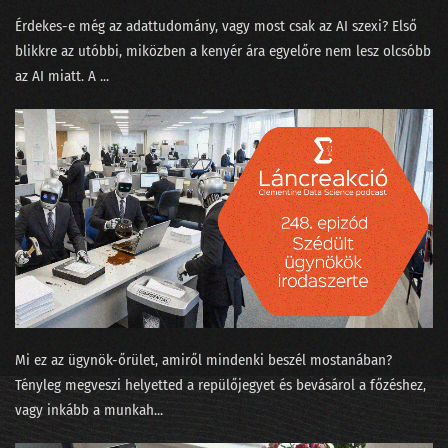
068 - Gépi tanulás a kiállítóteremben
Érdekes-e még az adattudomány, vagy most csak az AI szexi? Első
067 - Mókusvakítás-e a hiperperszonalizáció?
blikkre az utóbbi, miközben a kenyér ára egyelőre nem lesz olcsóbb
az AI miatt. A ...
066 - A Nagy Gravity-exit
065 - MNB Fintech jelentés
064 - A maciddal beszélgetsz inkább, vagy LaMDÁ-val?
063 - A nagy cicabűnöző, mint általános MI
062 - Halott színészek hamis videókban
061 - Az AI hőse és egy robot fényképezőgép nélkül
060 - Felesleges AI és a hasznos szuperappok
Mi ez az ügynök-őrület, amiről mindenki beszél mostanában?
059 - Yang Győző: nyelvi modellek
Tényleg megveszi helyetted a repülőjegyet és bevásárol a főzéshez,
vagy inkább a munkah...
058 - Élőzés a dataSTREAM 2022 konferencián