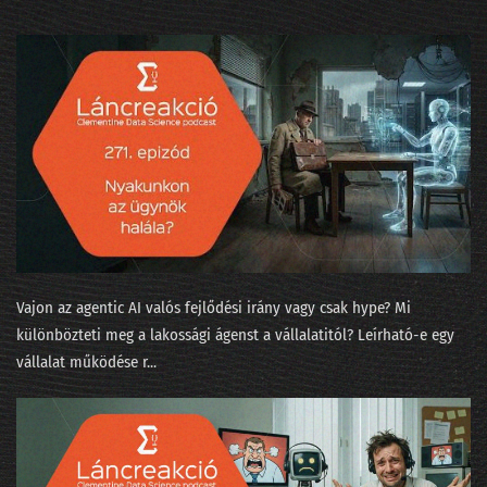
253 - Az agentic két éven belül bedönti a világot
252 - Írjanak-e AI-jal beadandót a műegyetemisták?
251 - A Minerva súlyozást finomított
250 - Járnak-e pszichiáterhez a lusta LLM-ek?
249 - Okoska és a hét prompt
248 - Szédült ügynökök irodaszerte
Vajon az agentic AI valós fejlődési irány vagy csak hype? Mi
247 - Tücsök és bogár és Moltbook
különbözteti meg a lakossági ágenst a vállalatitól? Leírható-e egy
246 - Fejlesszünk szoftvert szoftverrel!
vállalat működése r...
245 - Adásunkat megszakítjuk... egy közvéleménykutatással!
244 - 5+1 téveszme az AI-ról