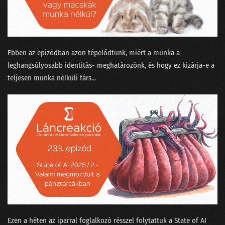
Ebben az epizódban azon tépelődtünk, miért a munka a
leghangsúlyosabb identitás- meghatározónk, és hogy ez kizárja-e a
teljesen munka nélküli társ...
Ezen a héten az iparral foglalkozó résszel folytattuk a ⁠State of AI