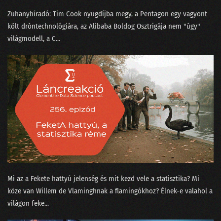
Zuhanyhíradó: ⁠Tim Cook nyugdíjba megy⁠, a Pentagon egy vagyont
133 - A ChatGPT csak beszél, de akarni nem tud
költ dróntechnológiára⁠⁠, az Alibaba Boldog Osztrigája⁠⁠ nem "úgy"
132 - A podcasterek szoftverterméket tesztelnek
világmodell, a C...
131 - A képzőművész, az MI és a giccsfestők
130 - Mihez kezdjünk a Nobel-díjasainkkal?
129 - Szélhámos szakértők az MI körül
128 - Hol áll hazánk az MI-világlistán?
127 - Ügyfélszolgálat vagy profitorientált időhúzás?
126 - Béla beindul az OSINT-ra!
125 - MI is csak emberek vagyunk!
Mi az a ⁠Fekete hattyú jelenség⁠ és mit kezd vele a statisztika? Mi
köze van Willem de Vlamingh⁠⁠nak a flamingókhoz? Élnek-e valahol a
124 - Munkahelyi románcot fogott a csalásdetektor
világon feke...
123 - Döntéshozó drónok és legyőzött vadászpilóták