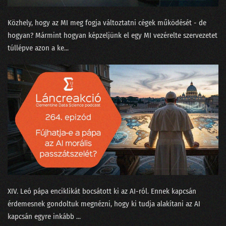
199 - Baráti szárnyasokkal Kína ellen avagy harci repülés az AI korában
Közhely, hogy az MI meg fogja változtatni cégek működését - de
198 - A DeepSeek az új ChatGPT?
hogyan? Mármint hogyan képzeljünk el egy MI vezérelte szervezetet
197 - A sofőrt leckéztető Tesla esete az autonómiával
túllépve azon a ke...
196 - Mit keres a Big Tech Donald Trump hátsójában?
195 - Az USA-ban nem érdemes mérnöknek tanulni a H-1B miatt?
194 - Miért nem innováció a zoknigyűjtő robotporszívó?
193 - 2025: Csókolom, AGI van? Lesz!
192 - 2024 a meglódulás és kijózanodás éve
191 - Az újgenerációs adattudós
XIV. Leó pápa enciklikát bocsátott ki⁠⁠ az AI-ról. Ennek kapcsán
190 - Prospero, Shakespeare és a longtail modell
érdemesnek gondoltuk megnézni, hogy ki tudja alakítani az AI
189 - Pulzusvarianciával a horkolás nyomában
kapcsán egyre inkább ...