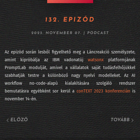
264 - Fújhatja-e a pápa az AI morális passzátszelét?
132. EPIZÓD
263 - Kik rejtőznek az AI kilenc maszkja mögött?
2023. NOVEMBER 07.
|
PODCAST
262 - Lehet, hogy mégsem mennek csődbe a frontlaborok?
261 - Viszlát LLM, jönnek a világmodellek
Az epizód során lesből figyelhető meg a Láncreakció személyzete,
amint kipróbálja az IBM vadonatúj
watsonx
platformjának
260 - DataSTREAM 2026 - ha nem jöttél el
PromptLab modulját, amivel a vállalatok saját tudásfelhőjükkel
szabhatják testre a különböző nagy nyelvi modelleket. Az AI
259 - Fehérgalléros vérfürdő elnapolva?
workflow no-code-alapú kialakítására szolgáló rendszer
258 - Iparági vezetők az AI Hungary konferencián
bemutatásra egyébként sor kerül a
conTEXT 2023 konferencián
is
november 14-én.
257 - Sárkány ellen sárkányfű
#256 - Fekete hattyú, a statisztika réme
ELŐZŐ
TOVÁBB
#255 - Százkilencvenkilenc pont hu
254 - Meglepetés e költemény