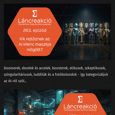
188 - Ludditák a szerverteremben
187 - conTEXT 2024: Lemaradtál?
186 - A hétköznapi problémák MI után sírnak
185 - Politikusok és hekkerek a State of AI második részében
184 - A State of AI tanulmány idén is megéri a pénzét
183 - Radikális MI-optimizmus vagy kígyóolaj-szindróma?
182 - MI szakértők a szőnyeg legszélén
Doomerek, decelek és accelek, boosterek, etikusok, szkeptikusok,
szingularitáriusok, ludditák és a futóbolondok - így kategorizáljuk
181 - Milyen Nobel-díjat kapjon egy MI-kutató?
az AI-ról szól...
180 - Az önkiszolgáló kasszáktól a csöves emberi tudatig
179 - Konferenciák édes titkai
178 - Entrópia: a káoszért rimánkodó világ