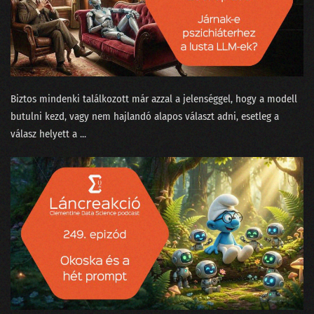
079 - Az MI háborúba ment
078 - Üzenet a liftből
077 - Természettudományt a magaskultúrába?
076 - Állást keresel? Vigyázz mit hirdetsz a Jófogáson!
Biztos mindenki találkozott már azzal a jelenséggel, hogy a modell
butulni kezd, vagy nem hajlandó alapos választ adni, esetleg a
075 - A MI királyunk nem olyan!
válasz helyett a ...
074 - Lesz-e vihar a meteorológiában?
073 - Meddig lesz még a focilabda gömbölyű?
072 - Gloria in Excel
071 - Ada Lovelace, az első programozó nő
070 - Történetmesélés adatvizualizációval
069 - Mekkora az adatértés minimuma?