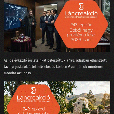
24. Néha az adatelemzők is szemészetre viszik a fájó fogú beteget
23. Mikortól gyűlölik meg a matekot a gyerekek?
22. Kinek higgyünk - jövőkutatók vagy laikusok?
21. Trágya vagy olaj?
20. Ne mássz fára, mert elüt a villamos
19. Szárnyalj szabadon, szép adattudósom!
Az ide évkezdő jóslatainkat beleszőttük a 193. adásban elhangzott
tavalyi jóslatok áttekintésébe, és közben Gyuri jó sok mindenre
18. Magyarázzuk az MI bizonyítványát
mondta azt, hogy...
17. Nekünk minden egyformán popzene?
16. A falevél-számlálás hitelesítése és a Coelho-i mosoly
15. Gólok, árvizek és lórúgások
14. A hangok a nadrágzsebünkben mindent tudnak az a4-es méretéről