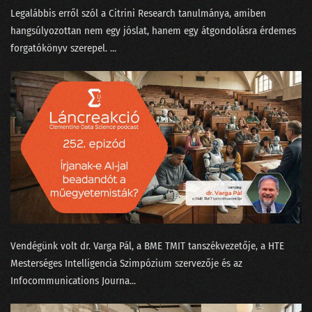
Legalábbis erről szól a Citrini Research ⁠tanulmánya, amiben
100 - Ezt is megértük!
hangsúlyozottan nem egy jóslat, hanem egy átgondolásra érdemes
forgatókönyv szerepel. ...
099 - A KDNuggets és az örök amatőr orosz bölcs
098 - A GPT alapú keresők forradalmat hoznak
097 - Az igazság a Covid statisztikák körül
096 - Elvirát felköszöntötték névnapja alkalmából
095 - Elmetrükkök a prezentáció tudományában
094 - Kifényeztük a tavalyi kristálygömbünket!
093 - Így működik a ChatGPT
Vendégünk volt ⁠dr. Varga Pál⁠, a BME TMIT tanszékvezetője, a ⁠HTE
092 - MI-tél helyett MI-nyár lett 2022-ben
Mesterséges Intelligencia Szimpózium⁠ szervezője és az
Infocommunications Journa...
091 - Önvezető babakocsi és intelligens sütő Las Vegasban