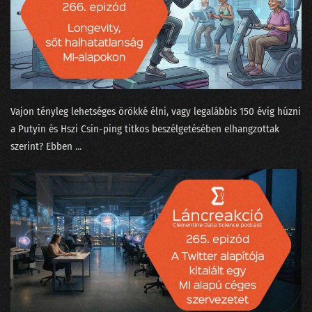
210 - Olajcsere nélkül a fekete doboz is tönremegy
209 - Tényleg a nagy nyelvi modell okozza majd a klímakatasztrófát?
208 - Covid-számok, Harari és a ChatGPT
207 - Kit ver át az emberszabású ChatGPT?
Vajon tényleg lehetséges örökké élni, vagy legalábbis 150 évig húzni
206 - Sam Altmannak izgalmas az élete
a Putyin és Hszi Csin-ping titkos beszélgetésében elhangzottak
szerint? Ebben ...
205 - Muszáj minden nagyvállalatnak bevezetni az MI-t?
204 - A hallucináció nem hallucinogén!
203 - A popzene már régen AI alapú?
202 - A fogkrém buktatja le a csapatösszevonást?
201 - Pillanatfelvétel az ChatGPT nevű csatatérről
200 - Az elmúlt kétszáz adás legnagyobb megfejtései egy helyen!