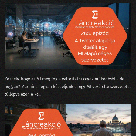
210 - Olajcsere nélkül a fekete doboz is tönremegy
209 - Tényleg a nagy nyelvi modell okozza majd a klímakatasztrófát?
208 - Covid-számok, Harari és a ChatGPT
207 - Kit ver át az emberszabású ChatGPT?
206 - Sam Altmannak izgalmas az élete
205 - Muszáj minden nagyvállalatnak bevezetni az MI-t?
204 - A hallucináció nem hallucinogén!
Közhely, hogy az MI meg fogja változtatni cégek működését - de
hogyan? Mármint hogyan képzeljünk el egy MI vezérelte szervezetet
203 - A popzene már régen AI alapú?
túllépve azon a ke...
202 - A fogkrém buktatja le a csapatösszevonást?
201 - Pillanatfelvétel az ChatGPT nevű csatatérről
200 - Az elmúlt kétszáz adás legnagyobb megfejtései egy helyen!