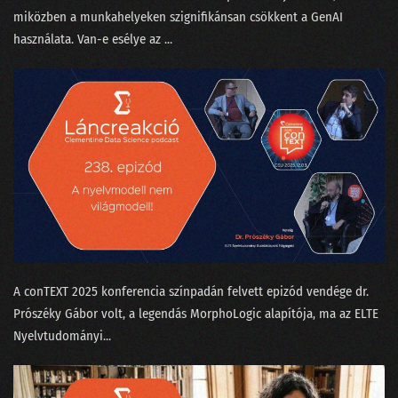
miközben a munkahelyeken szignifikánsan csökkent a GenAI
használata. Van-e esélye az ...
A conTEXT 2025 konferencia színpadán felvett epizód vendége dr.
Prószéky Gábor⁠⁠ volt, a legendás MorphoLogic alapítója, ma az ELTE
Nyelvtudományi...