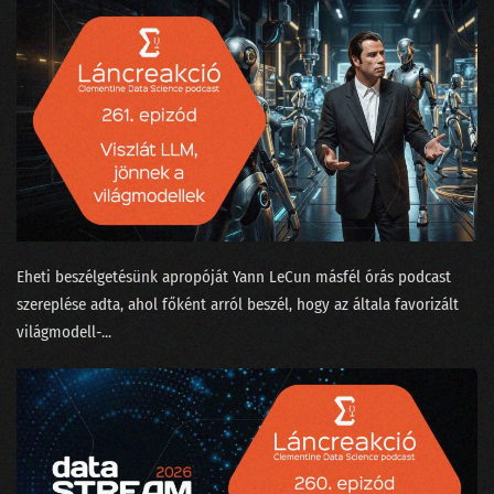
177 - Ki tanította a ChatGPT-t beszélgetni?
176 - Van-e kilincs a Komplex Rendszerek Tanszékén?
175 - Aprópénzre váltott LLM, ahogy a nagyok képzelik
174 - Bayesiánus hajókatasztrófa és az USA elnökválasztása
173 - EESZT - Adathorror és a hosszú élet záloga egyszerre
172 - Benzinvér és villanyroller
Eheti beszélgetésünk apropóját ⁠Yann LeCun⁠ másfél órás ⁠podcast
171 - Karrierváltás a növényi tej hiánya miatt?
szereplése⁠ adta, ahol főként arról beszél, hogy az általa favorizált
világmodell-...
170 - A milliárdos matematikus, aki nem hordott zoknit
169 - Az önprogramozó coder-segéd és a technobióták
168 - Agyunkra megy a Neuralink
167 - Rossz-e a világ legjobb AI jogszabálya?