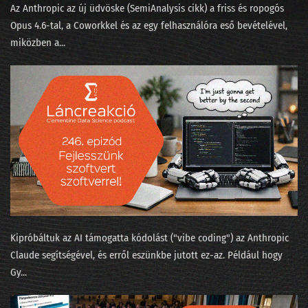
057 - Quora.com barangolás a gépi tanulás körül
Az Anthropic az új üdvöske (SemiAnalysis cikk⁠) a friss és ropogós
Opus 4.6-tal, a Coworkkel és az ⁠egy felhasználóra eső bevételével⁠,
056 - Tikk Domonkos: Az ajánlórendszer-üzlet
miközben a...
055 - A gépi tanulás algoritmusai
054 - Tényleg, milyen nagy a Big Data?
053 - Tikk Domonkos: a Gravity-sztori
052 - Boldog születésnap
051 - A híres hibahatár, ami sokkal nagyobb
050 - Így számoljuk meg az elveszett lovagi történeteket
049 - Nevek nyomában
Kipróbáltuk az AI támogatta kódolást ("⁠vibe coding⁠") az Anthropic
Claude segítségével, és erről eszünkbe jutott ez-az. Például hogy
048 - Texas hold'em
Gy...
047 - Dr. Watsonnak új gazdája lesz