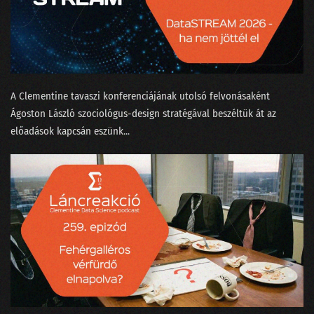
166 - Egri Botond, a logónyomozó
165 - Beszántja-e az MI az adattudományt?
164 - Apple AI vagy mindmeghalunk?
A Clementine tavaszi konferenciájának utolsó felvonásaként
163 - A fogalmatlan maharadzsa és a Manhattan terv
⁠Ágoston László⁠ szociológus-design stratégával beszéltük át az
162 - Megtalálta-e Gyula az adatbázisok lelkét?
előadások kapcsán eszünk...
161 - Google, OpenAI vagy a matektanár Taylor Swift
160 - Vesszünk össze a ChatGPT-n!
159 - Nagy megmondások a dataSTREAM 2024 farvizén
158 - Bál volt az Operában, BASIC-ben
157 - Robotkapitányok a rumoshordón ülve
156 - Nem csak Budapestről indulhatnak világcégek