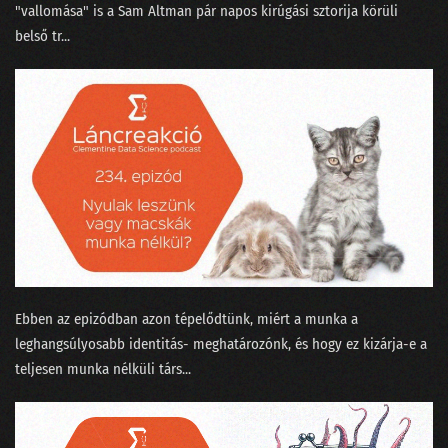
"vallomása"⁠ is a Sam Altman pár napos kirúgási sztorija körüli
belső tr...
Ebben az epizódban azon tépelődtünk, miért a munka a
leghangsúlyosabb identitás- meghatározónk, és hogy ez kizárja-e a
teljesen munka nélküli társ...