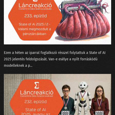
Ezen a héten az iparral foglalkozó résszel folytattuk a ⁠State of AI
2025⁠ jelentés feldolgozását. Van-e esélye a nyílt forráskódú
modelleknek a p...