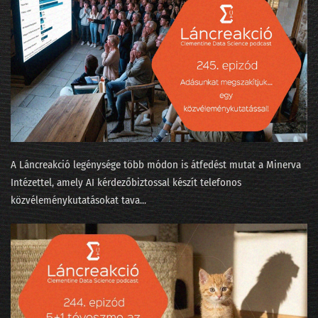
046 - Több-e reklámnál a metaverzum?
045 - Mi köze a szitakötő agyának az automatizált programozáshoz?
044 - Elemző nirvána vagy alapfokú szabadúszás?
043 - Hány adatprojekt szakítja át a célszalagot?
042 - Téli időszámítás az MI-naptárban
041 - Mit láttunk a kristálygömbben?
A Láncreakció legénysége több módon is átfedést mutat a Minerva
Intézettel, amely AI kérdezőbiztossal készít telefonos
040 - Évvége, bambulás, világbéke
közvéleménykutatásokat tava...
039 - Az adatbányászok moziba mennek
038 - Hydroinfo és cica-mining
037 - Nők az adatbányában
036 - Mesterséges apácaviccek és a fizika természetes szépsége