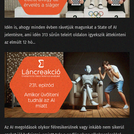
Idén is, ahogy minden évben rávetjük magunkat a ⁠State of AI⁠
jelentésre, ami idén 313 sűrűn teleírt oldalon igyekszik áttekinteni
az elmúlt 12 hó...
Az AI megoldások olykor félresikerülnek vagy inkább nem sikerül