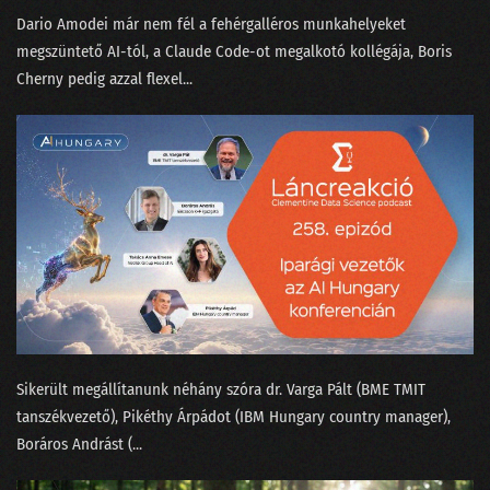
Dario Amodei már nem fél a fehérgalléros munkahelyeket
155 - A konzumidiotizmus találkozása az MI-vel
megszüntető AI-tól⁠, a Claude Code-ot megalkotó kollégája, ⁠Boris
154 - Fogunk-e mindnyájan venni atyáskodó elektromos autókat?
Cherny pedig azzal flexel⁠...
153 - A háromtest probléma a Netflixen
152 - Hogyan tanítjuk meg egy chatbotnak, hogy befogja a száját?
151 - Bukott Tesla és halott Lou Reed
150 - Megszabadulunk-e a SORA-val a hollywoodi színészektől?
149 - A világnak kellenek a bullshit melók!
148 - Mitől hagyja abba a ChatGPT a hallucinálást?
147 - A véleménykutatás jól van, pedig zombik tépik
Sikerült megállítanunk néhány szóra ⁠dr. Varga Pál⁠t (BME TMIT
tanszékvezető), Pikéthy Árpád⁠⁠ot (IBM Hungary country manager),
146 - Mi köze Taylor Swiftnek a Nagy Nyelvi Modellekhez?
⁠Boráros András⁠t (...
145 - Van-e még jövője a közvéleménykutatásnak?