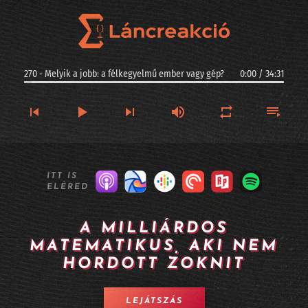
270 - Melyik a jobb: a félkegyelmű ember vagy gép?
0:00
/
34:31
270 - Melyik a jobb: a félkegyelmű ember vagy gép?
ITT IS
ELÉRED
269 - Kis magyar szuverenitás: ez a Racka - II. rész
268 - Kis magyar szuverenitás: ez a Racka - I. rész
A MILLIÁRDOS
MATEMATIKUS, AKI NEM
267 - Argentinában jogi személyiséget kaphatnak az AI-vezette cégek?
HORDOTT ZOKNIT
266 - Longevity, sőt halhatatlanság MI-alapokon
LEJÁTSZÁS
265 - A Twitter alapítója kitalált egy MI alapú céges szervezetet