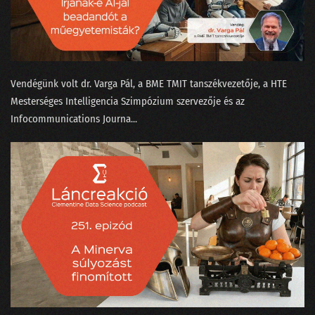
100 - Ezt is megértük!
099 - A KDNuggets és az örök amatőr orosz bölcs
Vendégünk volt ⁠dr. Varga Pál⁠, a BME TMIT tanszékvezetője, a ⁠HTE
098 - A GPT alapú keresők forradalmat hoznak
Mesterséges Intelligencia Szimpózium⁠ szervezője és az
097 - Az igazság a Covid statisztikák körül
Infocommunications Journa...
096 - Elvirát felköszöntötték névnapja alkalmából
095 - Elmetrükkök a prezentáció tudományában
094 - Kifényeztük a tavalyi kristálygömbünket!
093 - Így működik a ChatGPT
092 - MI-tél helyett MI-nyár lett 2022-ben
091 - Önvezető babakocsi és intelligens sütő Las Vegasban