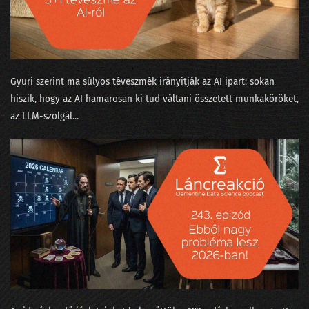
035 - Értelem és érzelem és algoritmus
034 - Mennyi baja van egy adatjogásznak az adattudósokkal?
33. NLP kerekasztal a conTEXT 2021 konferencián
Gyuri szerint ma súlyos téveszmék irányítják az AI ipart: sokan
32. Az otthonmunkáról szóló gigakutatás platóni szépsége
hiszik, hogy az AI hamarosan ki tud váltani összetett munkaköröket,
az LLM-szolgál...
31. Regulázzuk meg a Facebookot!
30. Süti-apokalipszis a konferencián
29. Hányféleképpen lehet igent mondani?
28. Okoswhisky egy jó MI-sakkpartihoz?
27. Humánus-e a személyzetis az adatbányában?
26. Média-értés adat-alapon, vagy miért podcastolunk?
25. Válogatáskazetták a Spotify korából