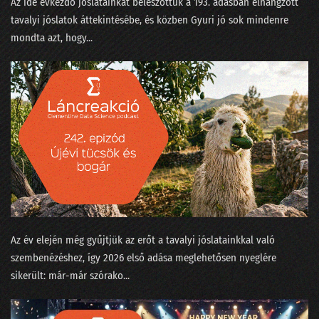
Az ide évkezdő jóslatainkat beleszőttük a 193. adásban elhangzott
24. Néha az adatelemzők is szemészetre viszik a fájó fogú beteget
tavalyi jóslatok áttekintésébe, és közben Gyuri jó sok mindenre
mondta azt, hogy...
23. Mikortól gyűlölik meg a matekot a gyerekek?
22. Kinek higgyünk - jövőkutatók vagy laikusok?
21. Trágya vagy olaj?
20. Ne mássz fára, mert elüt a villamos
19. Szárnyalj szabadon, szép adattudósom!
18. Magyarázzuk az MI bizonyítványát
17. Nekünk minden egyformán popzene?
Az év elején még gyűjtjük az erőt a tavalyi jóslatainkkal való
16. A falevél-számlálás hitelesítése és a Coelho-i mosoly
szembenézéshez, így 2026 első adása meglehetősen nyeglére
sikerült: már-már szórako...
15. Gólok, árvizek és lórúgások
14. A hangok a nadrágzsebünkben mindent tudnak az a4-es méretéről