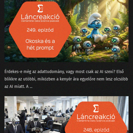
079 - Az MI háborúba ment
078 - Üzenet a liftből
077 - Természettudományt a magaskultúrába?
076 - Állást keresel? Vigyázz mit hirdetsz a Jófogáson!
075 - A MI királyunk nem olyan!
074 - Lesz-e vihar a meteorológiában?
Érdekes-e még az adattudomány, vagy most csak az AI szexi? Első
073 - Meddig lesz még a focilabda gömbölyű?
blikkre az utóbbi, miközben a kenyér ára egyelőre nem lesz olcsóbb
az AI miatt. A ...
072 - Gloria in Excel
071 - Ada Lovelace, az első programozó nő
070 - Történetmesélés adatvizualizációval
069 - Mekkora az adatértés minimuma?