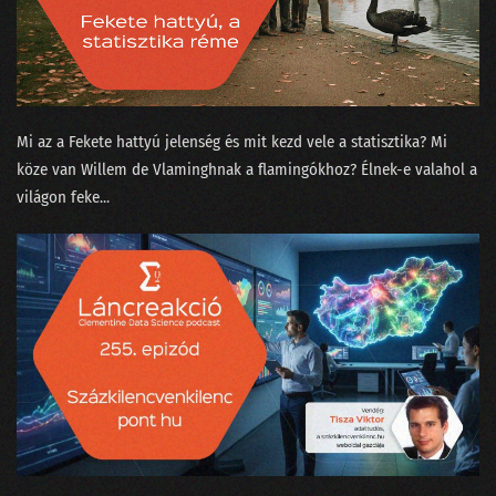
133 - A ChatGPT csak beszél, de akarni nem tud
132 - A podcasterek szoftverterméket tesztelnek
131 - A képzőművész, az MI és a giccsfestők
Mi az a ⁠Fekete hattyú jelenség⁠ és mit kezd vele a statisztika? Mi
köze van Willem de Vlamingh⁠⁠nak a flamingókhoz? Élnek-e valahol a
130 - Mihez kezdjünk a Nobel-díjasainkkal?
világon feke...
129 - Szélhámos szakértők az MI körül
128 - Hol áll hazánk az MI-világlistán?
127 - Ügyfélszolgálat vagy profitorientált időhúzás?
126 - Béla beindul az OSINT-ra!
125 - MI is csak emberek vagyunk!
124 - Munkahelyi románcot fogott a csalásdetektor
123 - Döntéshozó drónok és legyőzött vadászpilóták