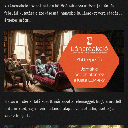
090 - Egy igazán magyar hangasszisztens!
A Láncreakcióhoz sok szálon kötődő Minerva Intézet⁠⁠ januári⁠⁠ és
089 - 2022 megkapja a magáét!
februári⁠⁠ kutatása a szokásosnál nagyobb hullámokat vert, ráadásul
érdekes ⁠móds...
088 - Elhozza-e a Vizzu az adatelemzés paradigmaváltását?
087 - Miért épít magyar nyelvi korpuszt egy nagybank?
086 - Csalásfelsimerés és egy programozó NAV-elnök
085 - Mondandónk 20%-a tartalmazza az okosság 80%-át?
084 - A tíz legnagyobb data science bullshit
083 - Nicolas Cage és Kína nagy GDP-csalása
082 - Halott sztárok és kitalált dobosok a zeneiparban
Biztos mindenki találkozott már azzal a jelenséggel, hogy a modell
081 - A Python alkalmatlan data science-re!
butulni kezd, vagy nem hajlandó alapos választ adni, esetleg a
válasz helyett a ...
080 - Tiszta adat márpedig nincs!