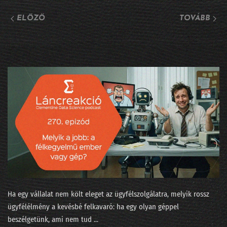
ELŐZŐ
TOVÁBB
253 - Az agentic két éven belül bedönti a világot
252 - Írjanak-e AI-jal beadandót a műegyetemisták?
251 - A Minerva súlyozást finomított
250 - Járnak-e pszichiáterhez a lusta LLM-ek?
249 - Okoska és a hét prompt
248 - Szédült ügynökök irodaszerte
247 - Tücsök és bogár és Moltbook
246 - Fejlesszünk szoftvert szoftverrel!
245 - Adásunkat megszakítjuk... egy közvéleménykutatással!
Ha egy vállalat nem költ eleget az ügyfélszolgálatra, melyik rossz
ügyfélélmény a kevésbé felkavaró: ha egy olyan géppel
244 - 5+1 téveszme az AI-ról
beszélgetünk, ami nem tud ...