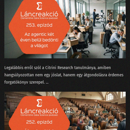
111 - Mennyit keres egy ChatGPT-idomár?
110 - Ki kicsoda a Nagy ChatGPT-aggódásban?
109 - Beszélgetés a skynetezésről a dataSTREAM-en
108 - Sztochasztikus papagáj vagy Terminator?
107 - A magyar nagymester szemmel ismer fel madárhangokat
Legalábbis erről szól a Citrini Research ⁠tanulmánya, amiben
106 - Az IBM és a német-görög filozófusok focimeccse
hangsúlyozottan nem egy jóslat, hanem egy átgondolásra érdemes
forgatókönyv szerepel. ...
105 - Nyelvcsapások és a digitális gyarmatosítás
104 - Tavaszi zuhanyhíradó
103 - A legújabb data science címkék kiakasztják a bullshit-métert
102 - Felszikrázott az AGI a GPT-4-ben
101 - Hülyék-e az MI-startupok?