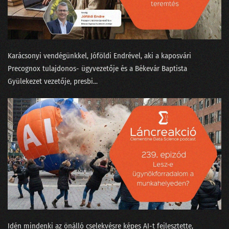
02. Az MI üveggömbje
01. Humanoid robotok
Karácsonyi vendégünkkel, Jóföldi Endrével, aki a kaposvári
⁠Precognox⁠ tulajdonos- ügyvezetője és a Békevár Baptista
Gyülekezet⁠⁠ vezetője, presbi...
Idén mindenki az önálló cselekvésre képes AI-t fejlesztette,