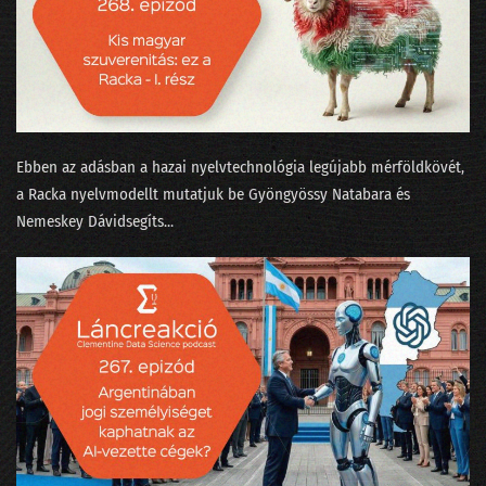
232 - State of AI 2025, avagy az érvelés a sláger
231 - Amikor üvölteni tudnál az AI miatt
230 - Elhozza-e a Zero Click korát a lakossági AI?
229 - A Meta miért dózerol le egy félkész adatközpontot?
Ebben az adásban a hazai nyelvtechnológia legújabb mérföldkövét,
228 - Arcra érkezés egy puhább leszállópályán
a ⁠Racka⁠ nyelvmodellt mutatjuk be ⁠Gyöngyössy Natabara⁠ és
⁠Nemeskey Dávid⁠segíts...
227 - Eljön-e a 100%-os munkanélküliség?
226 - Az LLM eltörli a népítéletet és a beandandó dolgozatokat?
225 - Van-e AI az LLM-en túl?
224 - Mindenki az AI lufiról beszél, jön a durranás?
223 - Szemfényvesztés és fifika-verseny az MI világában
222 - Minervával a Szingli Unikornis Part felé