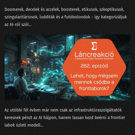
188 - Ludditák a szerverteremben
Doomerek, decelek és accelek, boosterek, etikusok, szkeptikusok,
szingularitáriusok, ludditák és a futóbolondok - így kategorizáljuk
187 - conTEXT 2024: Lemaradtál?
az AI-ról szól...
186 - A hétköznapi problémák MI után sírnak
185 - Politikusok és hekkerek a State of AI második részében
184 - A State of AI tanulmány idén is megéri a pénzét
183 - Radikális MI-optimizmus vagy kígyóolaj-szindróma?
182 - MI szakértők a szőnyeg legszélén
181 - Milyen Nobel-díjat kapjon egy MI-kutató?
180 - Az önkiszolgáló kasszáktól a csöves emberi tudatig
Az utóbbi fél évben már nem csak az infrastruktúraszolgáltatók
179 - Konferenciák édes titkai
keresnek pénzt az AI hájpon, hanem lassan kezd beérni a frontier
labok üzleti modell...
178 - Entrópia: a káoszért rimánkodó világ