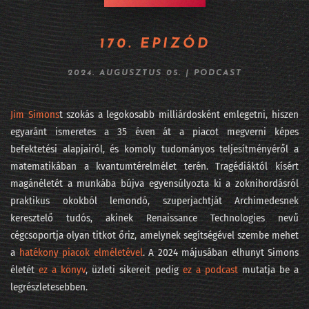
264 - Fújhatja-e a pápa az AI morális passzátszelét?
170. EPIZÓD
263 - Kik rejtőznek az AI kilenc maszkja mögött?
2024. AUGUSZTUS 05.
|
PODCAST
262 - Lehet, hogy mégsem mennek csődbe a frontlaborok?
261 - Viszlát LLM, jönnek a világmodellek
Jim Simons
t szokás a legokosabb milliárdosként emlegetni, hiszen
egyaránt ismeretes a 35 éven át a piacot megverni képes
260 - DataSTREAM 2026 - ha nem jöttél el
befektetési alapjairól, és komoly tudományos teljesítményéről a
matematikában a kvantumtérelmélet terén. Tragédiáktól kísért
259 - Fehérgalléros vérfürdő elnapolva?
magánéletét a munkába bújva egyensúlyozta ki a zoknihordásról
258 - Iparági vezetők az AI Hungary konferencián
praktikus okokból lemondó, szuperjachtját Archimedesnek
keresztelő tudós, akinek Renaissance Technologies nevű
257 - Sárkány ellen sárkányfű
cégcsoportja olyan titkot őriz, amelynek segítségével szembe mehet
#256 - Fekete hattyú, a statisztika réme
a
hatékony piacok elméletével
. A 2024 májusában elhunyt Simons
életét
ez a könyv
, üzleti sikereit pedig
ez a podcast
mutatja be a
#255 - Százkilencvenkilenc pont hu
legrészletesebben.
254 - Meglepetés e költemény