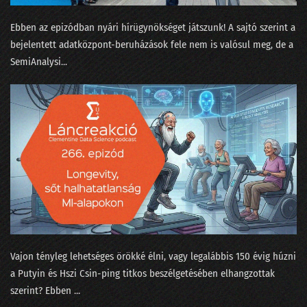
221 - Mindenki sír: EU-s cégek, az amerikai tanárok és a Grok userek
Ebben az epizódban nyári hírügynökséget játszunk! A sajtó szerint a
220 - Becsukták a Pocketet, Gyuri tombol!
bejelentett adatközpont-beruházások fele nem is valósul meg, de a
219 - Az év válsága a benchmarkok körül forog
⁠SemiAnalysi...
218 - Claude, avagy az Anthropic alkotmányos költségei
217 - Az elszaródás törvénye az MI-re is lecsap
216 - A szerkesztőség a BusinessFesten téblábol
215 - Érdemes-e a Google MI-hez fordulni bármivel?
214 - Elveszi-e az MI a munkánk után az életünk értelmét is?
213 - dataSTREAM 2025
Vajon tényleg lehetséges örökké élni, vagy legalábbis 150 évig húzni
212 - Miért nem érünk rá savazni az LLM-et?
a Putyin és Hszi Csin-ping titkos beszélgetésében elhangzottak
211 - A Nagy Párbaj: egymásnak eresztettük a Google-t és a Perplexityt
szerint? Ebben ...