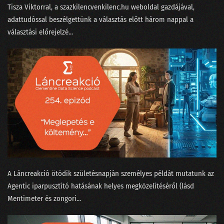
Tisza Viktorral⁠, a ⁠szazkilencvenkilenc.hu⁠ weboldal gazdájával,
122 - Kézműves hamburgert minden zenerajongónak?
adattudóssal beszélgettünk a választás előtt három nappal a
választási előrejelzé...
121 - Történetek Adatországból
120 - Most akkor a Facebook tényleg nem is veszélyes a társadalomra?
119 - Virtuális valótlanság?
118 - Krézi hírek, avagy rácsodálkozunk a világra
117 - Kell-e gyorstalpalt szakértőnek a lineáris regresszió?
116 - Elveszi-e az AutoML a munkánkat?
115 - Kit nevezhetünk MI szakértőnek?
A Láncreakció ötödik születésnapján személyes példát mutatunk az
114 - Nagy Nyári Salátaörvény
Agentic iparpusztító hatásának helyes megközelítéséről (lásd
Mentimeter és zongori...
113 - Podcastfesztivál az adattudós szemüvegén át
112 - Boldog szülinapot, Clementine!